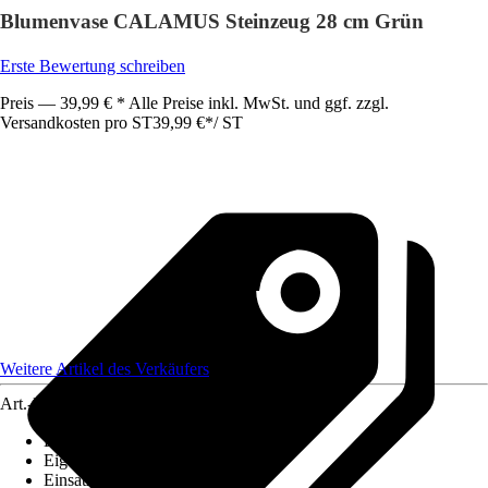
Blumenvase CALAMUS Steinzeug 28 cm Grün
Erste Bewertung schreiben
Preis — 39,99 € * Alle Preise inkl. MwSt. und ggf. zzgl.
Versandkosten pro ST
39,99 €
*
/
ST
Weitere Artikel des Verkäufers
Art.-Nr.
12468795
Bodenloch
:
Nicht vorhanden
Eigenschaft
:
-
Einsatzbereich
:
Innen