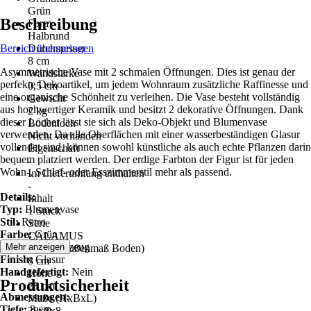
Grün
Beschreibung
Form
Halbrund
Bereich überspringen
Durchmesser
8 cm
Asymmetrische Vase mit 2 schmalen Öffnungen. Dies ist genau der
Wandstärke
perfekte Dekoartikel, um jedem Wohnraum zusätzliche Raffinesse und
0,5 cm
eine organische Schönheit zu verleihen. Die Vase besteht vollständig
Gewicht
aus hochwertiger Keramik und besitzt 2 dekorative Öffnungen. Dank
2 kg
dieser Löcher lässt sie sich als Deko-Objekt und Blumenvase
Bodenloch
verwenden. Da alle Oberflächen mit einer wasserbeständigen Glasur
Nicht vorhanden
vollendet sind, können sowohl künstliche als auch echte Pflanzen darin
Eigenschaft
bequem platziert werden. Der erdige Farbton der Figur ist für jeden
-
Wohn-, Schlaf- oder Esszimmerstil mehr als passend.
Im Lieferumfang enthalten
-
Details:
Inhalt
Typ:
Blumenvase
1 Stück
Stil:
Retro
Serie
Farbe:
Grün
CALAMUS
Material:
Steinzeug
Mehr anzeigen
Breite (Außenmaß Boden)
Finish:
Glasur
8 cm
Handgefertigt:
Nein
Höhe
Produktsicherheit
28 cm
Abmessungen:
Maße (HxBxL)
Tiefe:
8 cm
28x8x8