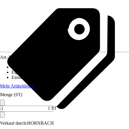
Art.-Nr.
12604481
Bodenloch
:
Nicht vorhanden
Eigenschaft
:
-
Einsatzbereich
:
Innen, Außen
Mehr Artikeldetails
Menge (ST)
1 ST
Verkauf durch:
HORNBACH