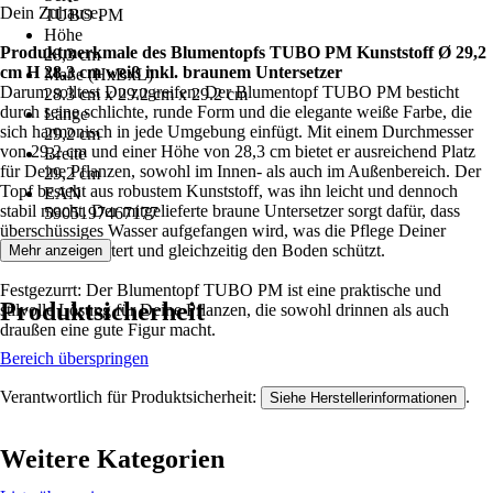
Dein Zuhause.
TUBO PM
Höhe
Produktmerkmale des Blumentopfs TUBO PM Kunststoff Ø 29,2
28,3 cm
cm H 28,3 cm weiß inkl. braunem Untersetzer
Maße (HxBxL)
Darum solltest Du zugreifen: Der Blumentopf TUBO PM besticht
28.3 cm x 29.2 cm x 29.2 cm
durch seine schlichte, runde Form und die elegante weiße Farbe, die
Länge
sich harmonisch in jede Umgebung einfügt. Mit einem Durchmesser
29,2 cm
von 29,2 cm und einer Höhe von 28,3 cm bietet er ausreichend Platz
Breite
für Deine Pflanzen, sowohl im Innen- als auch im Außenbereich. Der
29,2 cm
Topf besteht aus robustem Kunststoff, was ihn leicht und dennoch
EAN
stabil macht. Der mitgelieferte braune Untersetzer sorgt dafür, dass
5905197467177
überschüssiges Wasser aufgefangen wird, was die Pflege Deiner
Pflanzen erleichtert und gleichzeitig den Boden schützt.
Mehr anzeigen
Festgezurrt: Der Blumentopf TUBO PM ist eine praktische und
Produktsicherheit
stilvolle Lösung für Deine Pflanzen, die sowohl drinnen als auch
draußen eine gute Figur macht.
Bereich überspringen
Verantwortlich für Produktsicherheit:
.
Siehe Herstellerinformationen
Weitere Kategorien