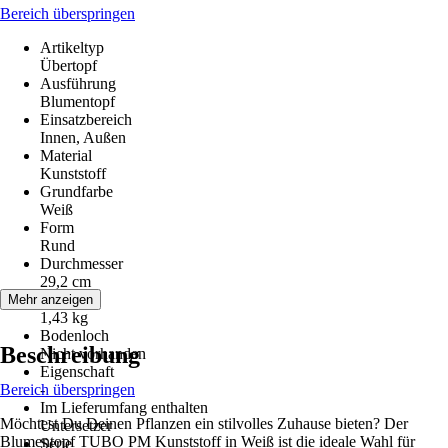
Bereich überspringen
Artikeltyp
Übertopf
Ausführung
Blumentopf
Einsatzbereich
Innen, Außen
Material
Kunststoff
Grundfarbe
Weiß
Form
Rund
Durchmesser
29,2 cm
Gewicht
Mehr anzeigen
1,43 kg
Bodenloch
Beschreibung
Nicht vorhanden
Eigenschaft
Bereich überspringen
-
Im Lieferumfang enthalten
Möchtest Du Deinen Pflanzen ein stilvolles Zuhause bieten? Der
Untersetzer
Blumentopf TUBO PM Kunststoff in Weiß ist die ideale Wahl für
Serie