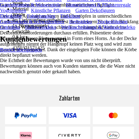
Weiß
In jedem Wohnbereich ein traumhaft natürliches Highlight.
Gartenbrunnen & Wasserspiele
Blumentreppen & Pflanzenregale
Material
Vogeltränken
Künstliche Pflanzen
Garten Dekofiguren
Weide
Eine große Auswahl an Vasen und Übertöpfen in unterschiedlichen
Dekokörbe
Fahnenmasten
Türkränze
Im Lieferumfang enthalten
Ausführungen und Designs findest du in unserem Shop. Ein Blickfang
Gartenfackeln & Schwedenfeuer
Herbstdeko
Trockenblumen
1x Blumenampel
für deinen Wohnraum! Das schöne Erscheinungsbild kann deine
Osterdeko
Halloweendeko
Weihnachtsbäume & Weihnachtsdeko
Gewicht
Dekorationsanforderungen durchaus erfüllen. Präsentiere deine
0,5 kg
Kundenbewertungen
Pflanzen mit dieser Blumenampel in Form eines Horns. An der Decke
EAN
aufgehangen nimmt der Hängetopf keinen Platz weg und wird zum
4250371571425
garantierten Hingucker. Dank der eingelegten Folie können die Körbe
Bereich überspringen
direkt bepflanzt werden.
Die Echtheit der Bewertungen wurde von uns nicht überprüft.
Bewertungen können auch von Kunden stammen, die die Ware nicht
nachweislich genutzt oder gekauft haben.
Zahlarten