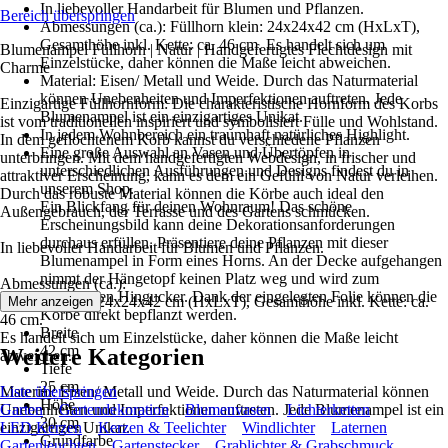
In liebevoller Handarbeit für Blumen und Pflanzen.
Bereich überspringen
Abmessungen (ca.): Füllhorn klein: 24x24x42 cm (HxLxT),
Gesamthöhe inkl. Kette: ca. 46 cm. Es handelt sich um
Blumenampel Füllhorn | Natur | Handgefertigtes Flechtdesign mit
Einzelstücke, daher können die Maße leicht abweichen.
Charme
Material: Eisen/ Metall und Weide. Durch das Naturmaterial
können Unebenheiten und Imperfektionen auftreten. Jede
Einzigartige Füllhornform: Die charakteristische Hornform des Korbs
Blumenampel ist ein einzigartiges Unikat.
ist vom traditionellen inspiriert und symbolisiert Fülle und Wohlstand.
In jedem Wohnbereich ein traumhaft natürliches Highlight.
In dem geflochtenem Korb kannst du verschiedene Pflanzen
Eine große Auswahl an Vasen und Übertöpfen in
unterbringen. Mit dem handgefertigten Webdesign, in frischer und
unterschiedlichen Ausführungen und Designs findest du in
attraktiver Erscheinung, kann es dem ein Gefühl von Natur verleihen.
unserem Shop.
Durch das robuste Material können die Körbe auch ideal den
Ein Blickfang für deinen Wohnraum! Das schöne
Außengebrauch, der Terrasse und des Gartens schmücken.
Erscheinungsbild kann deine Dekorationsanforderungen
durchaus erfüllen. Präsentiere deine Pflanzen mit dieser
In liebevoller Handarbeit für Blumen und Pflanzen.
Blumenampel in Form eines Horns. An der Decke aufgehangen
nimmt der Hängetopf keinen Platz weg und wird zum
Abmessungen (ca.):
garantierten Hingucker. Dank der eingelegten Folie können die
Füllhorn klein: 24x24x42 cm (HxLxT), Gesamthöhe inkl. Kette: ca.
Mehr anzeigen
Körbe direkt bepflanzt werden.
46 cm.
Breite
Es handelt sich um Einzelstücke, daher können die Maße leicht
42 cm
Weitere Kategorien
abweichen.
Tiefe
25 cm
Material: Eisen/ Metall und Weide. Durch das Naturmaterial können
Liste überspringen
Höhe
Unebenheiten und Imperfektionen auftreten. Jede Blumenampel ist ein
Garten
Gartendekoration
Blumenvasen
Lichterketten
30 cm
einzigartiges Unikat.
LED Kerzen
Kerzen & Teelichter
Windlichter
Laternen
Grundfarbe
Gartenleuchten
Gartenstecker
Grablichter & Grabschmuck