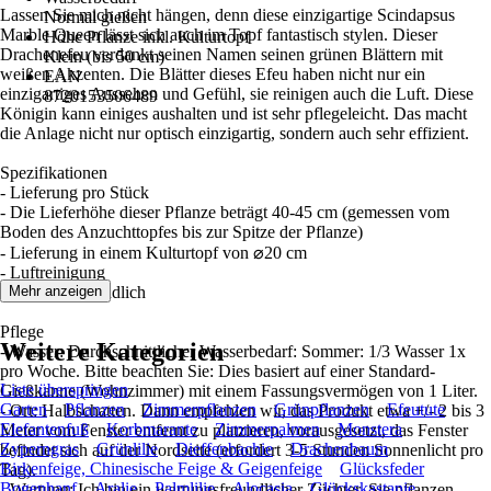
Lassen Sie mich nicht hängen, denn diese einzigartige Scindapsus
Normal gießen
Marble Queen lässt sich auch im Topf fantastisch stylen. Dieser
Höhe Pflanze inkl. Kulturtopf
Drachenefeu verdankt seinen Namen seinen grünen Blättern mit
Klein (bis 50 cm)
weißen Akzenten. Die Blätter dieses Efeu haben nicht nur ein
EAN
einzigartiges Aussehen und Gefühl, sie reinigen auch die Luft. Diese
8720153506489
Königin kann einiges aushalten und ist sehr pflegeleicht. Das macht
die Anlage nicht nur optisch einzigartig, sondern auch sehr effizient.
Spezifikationen
- Lieferung pro Stück
- Die Lieferhöhe dieser Pflanze beträgt 40-45 cm (gemessen vom
Boden des Anzuchttopfes bis zur Spitze der Pflanze)
- Lieferung in einem Kulturtopf von ⌀20 cm
- Luftreinigung
- Wartungsfreundlich
Mehr anzeigen
Pflege
Weitere Kategorien
- Wasser: Durchschnittlicher Wasserbedarf: Sommer: 1/3 Wasser 1x
pro Woche. Bitte beachten Sie: Dies basiert auf einer Standard-
Liste überspringen
Gießkanne (Wohnzimmer) mit einem Fassungsvermögen von 1 Liter.
Garten
Pflanzen
Zimmerpflanzen
Grünpflanzen
Efeutute
- Ort: Halbschatten. Dann empfehlen wir, das Produkt etwa +/- 2 bis 3
Elefantenfuß
Korbmarante
Zimmerpalmen
Monstera
Meter vom Fenster entfernt zu platzieren, vorausgesetzt, das Fenster
Zyperngras
Grünlilie
Dieffenbachie
Drachenbaum
befindet sich auf der Nordseite (erfordert 3-5 Stunden Sonnenlicht pro
Birkenfeige, Chinesische Feige & Geigenfeige
Glücksfeder
Tag).
Bogenhanf
Aralie
Palmlilie
Alocasia
Glückskastanie
- Wartung: Ich bin ein wartungsfreundlicher Züchter, Sie pflanzen