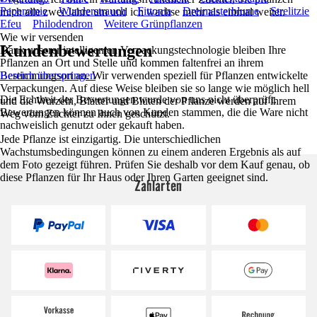
Peperomie
Wunderstrauch
Fittonia
Dreimasterblume
Strelitzie
mich alle zwei Jahre um und ich wachse mehr als einmal weiter.
Efeu
Philodendron
Weitere Grünpflanzen
Wie wir versenden
Kundenbewertungen
Dank unserer intelligenten Verpackungstechnologie bleiben Ihre
Pflanzen an Ort und Stelle und kommen faltenfrei an ihrem
Bestimmungsort an. Wir verwenden speziell für Pflanzen entwickelte
Bereich überspringen
Verpackungen. Auf diese Weise bleiben sie so lange wie möglich hell
Die Echtheit der Bewertungen wurde von uns nicht überprüft.
und die Wurzeln, Blätter und Blüten der Pflanze werden auf ihrem
Bewertungen können auch von Kunden stammen, die die Ware nicht
Weg vom Züchter zu Ihnen geschützt.
nachweislich genutzt oder gekauft haben.
Jede Pflanze ist einzigartig. Die unterschiedlichen
Wachstumsbedingungen können zu einem anderen Ergebnis als auf
dem Foto gezeigt führen. Prüfen Sie deshalb vor dem Kauf genau, ob
diese Pflanzen für Ihr Haus oder Ihren Garten geeignet sind.
Zahlarten