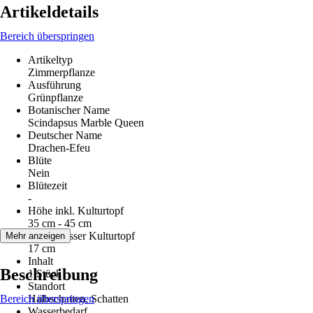
Artikeldetails
Bereich überspringen
Artikeltyp
Zimmerpflanze
Ausführung
Grünpflanze
Botanischer Name
Scindapsus Marble Queen
Deutscher Name
Drachen-Efeu
Blüte
Nein
Blütezeit
-
Höhe inkl. Kulturtopf
35 cm - 45 cm
Durchmesser Kulturtopf
Mehr anzeigen
17 cm
Inhalt
Beschreibung
1 Stück
Standort
Bereich überspringen
Halbschatten, Schatten
Wasserbedarf