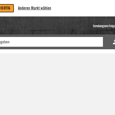
RICHTIG
Anderen Markt wählen
Sendungsverfolg