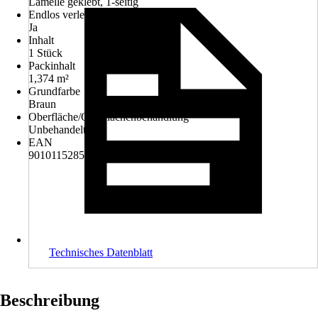
Lamelle geklebt, 1-seitig
Endlos verlegbar
Ja
Inhalt
1 Stück
Packinhalt
1,374 m²
Grundfarbe
Braun
Oberfläche/Oberflächenbehandlung
Unbehandelt
EAN
9010115285521
Technisches Datenblatt
Beschreibung