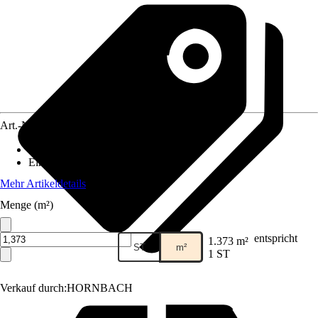
Art.-Nr.
12031516
Artikeltyp
:
Paneel
Einsatzbereich
:
Innen
Mehr Artikeldetails
Menge (m²)
entspricht
1.373 m²
ST
m²
1 ST
Verkauf durch:
HORNBACH