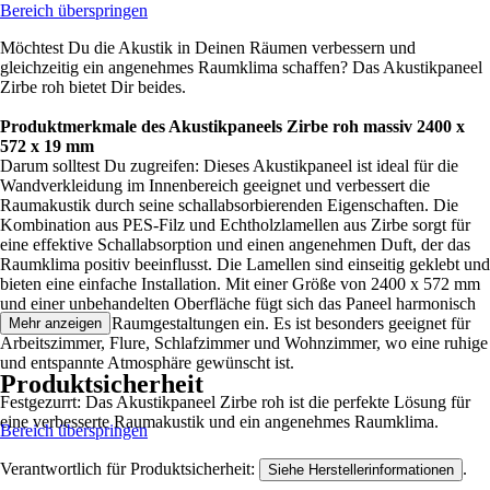
Bereich überspringen
Möchtest Du die Akustik in Deinen Räumen verbessern und
gleichzeitig ein angenehmes Raumklima schaffen? Das Akustikpaneel
Zirbe roh bietet Dir beides.
Produktmerkmale des Akustikpaneels Zirbe roh massiv 2400 x
572 x 19 mm
Darum solltest Du zugreifen: Dieses Akustikpaneel ist ideal für die
Wandverkleidung im Innenbereich geeignet und verbessert die
Raumakustik durch seine schallabsorbierenden Eigenschaften. Die
Kombination aus PES-Filz und Echtholzlamellen aus Zirbe sorgt für
eine effektive Schallabsorption und einen angenehmen Duft, der das
Raumklima positiv beeinflusst. Die Lamellen sind einseitig geklebt und
bieten eine einfache Installation. Mit einer Größe von 2400 x 572 mm
und einer unbehandelten Oberfläche fügt sich das Paneel harmonisch
in verschiedene Raumgestaltungen ein. Es ist besonders geeignet für
Mehr anzeigen
Arbeitszimmer, Flure, Schlafzimmer und Wohnzimmer, wo eine ruhige
und entspannte Atmosphäre gewünscht ist.
Produktsicherheit
Festgezurrt: Das Akustikpaneel Zirbe roh ist die perfekte Lösung für
eine verbesserte Raumakustik und ein angenehmes Raumklima.
Bereich überspringen
Verantwortlich für Produktsicherheit:
.
Siehe Herstellerinformationen