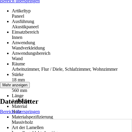
Bereich überspringen
Artikeltyp
Paneel
Ausführung
Akustikpaneel
Einsatzbereich
Innen
Anwendung
Wandverkleidung
Anwendungsbereich
Wand
Räume
Arbeitszimmer, Flur / Diele, Schlafzimmer, Wohnzimmer
Stärke
18 mm
Breite
Mehr anzeigen
560 mm
Länge
Datenblätter
2.400 mm
Material
Bereich überspringen
Holz
Materialspezifizierung
Massivholz
Art der Lamellen