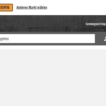
RICHTIG
Anderen Markt wählen
Sendungsverfolg