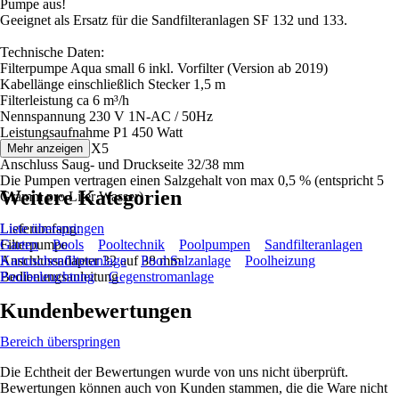
Pumpe aus!
Geeignet als Ersatz für die Sandfilteranlagen SF 132 und 133.
Technische Daten:
Filterpumpe Aqua small 6 inkl. Vorfilter (Version ab 2019)
Kabellänge einschließlich Stecker 1,5 m
Filterleistung ca 6 m³/h
Nennspannung 230 V 1N-AC / 50Hz
Leistungsaufnahme P1 450 Watt
Schutzklasse IP X5
Mehr anzeigen
Anschluss Saug- und Druckseite 32/38 mm
Die Pumpen vertragen einen Salzgehalt von max 0,5 % (entspricht 5
Weitere Kategorien
Gramm pro Liter Wasser)
Lieferumfang:
Liste überspringen
Filterpumpe
Garten
Pools
Pooltechnik
Poolpumpen
Sandfilteranlagen
Anschlussadapter 32 auf 38 mm
Kartuschenfilteranlage
Pool Salzanlage
Poolheizung
Bedienungsanleitung
Poolbeleuchtung
Gegenstromanlage
Kundenbewertungen
Bereich überspringen
Die Echtheit der Bewertungen wurde von uns nicht überprüft.
Bewertungen können auch von Kunden stammen, die die Ware nicht