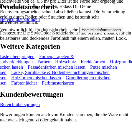
Reichweite von ca. 6,5 m² pro Liter ist die Farbe sehr ergiebig und
Produktsicherheit
trocknet in nur etwa 2 Stunden, sodass Du Deine
Renovierungsarbeiten schnell abschließen kannst. Die Verarbeitung
erfolgt durch Rollen oder Streichen und ist somit sehr
Bereich überspringen
anwenderfreundlich.
Verantwortlich für Produktsicherheit siehe
.
Herstellerinformationen
Festgezurrt: Die StyleColor Kreidefarbe ist die perfekte Lösung für ein
belastbares und deckendes Farbfinish mit einem edlen, matten Look.
Weitere Kategorien
Liste überspringen
Farben, Tapeten &
ndverkleidungen
Farben
Holzschutz
Kreidefarben
Holzgrundi
schen lassen
Fassadenfarben mischen lassen
Putze mischen
ssen
Lacke, Sprühlacke & Bodenbeschichtungen mischen
ssen
Holzfarben mischen lassen
Grundierungen mischen
ssen
Farbtonfächer
Farbmusterkarten
Kundenbewertungen
Bereich überspringen
Bewertungen können auch von Kunden stammen, die die Ware nicht
nachweislich genutzt oder gekauft haben.