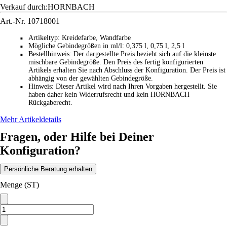
Verkauf durch:
HORNBACH
Art.-Nr.
10718001
Artikeltyp
:
Kreidefarbe, Wandfarbe
■
Mögliche Gebindegrößen in ml/l
:
0,375 l, 0,75 l, 2,5 l
■
Bestellhinweis
:
Der dargestellte Preis bezieht sich auf die kleinste
■
mischbare Gebindegröße. Den Preis des fertig konfigurierten
Artikels erhalten Sie nach Abschluss der Konfiguration. Der Preis ist
abhängig von der gewählten Gebindegröße.
Hinweis
:
Dieser Artikel wird nach Ihren Vorgaben hergestellt. Sie
■
haben daher kein Widerrufsrecht und kein HORNBACH
Rückgaberecht.
Mehr Artikeldetails
Fragen, oder Hilfe bei Deiner
Konfiguration?
Persönliche Beratung erhalten
Menge (ST)