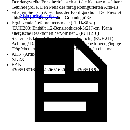
Der dargestellte Preis bezieht sich auf die kleinste mischbare
Gebindegröße. Den Preis des fertig konfigurierten Artikels
erhalten Sie nach Abschluss der Konfiguration. Der Preis ist
Sicherheitsdatenblatt
abhängig von der gewählten Gebindegröße.
Ergänzende Gefahrenmerkmale (EUH-Sätze)
(EUH208) Enthält 1,2-Benzisothiazol-3(2H)-on. Kann
allergische Reaktionen hervorrufen., (EUH210)
Sicherheitsdatenblatt auf Anfrage erhältlich., (EUH211)
Achtung! Beim Sprühen können gefährliche lungengängige
Tröpfchen entstehen. Aerosol oder Nebel nicht einatmen.
AKN (Artikelkurznummer)
XK2X
EAN
4306516016983, 4306516304424, 4306516388639