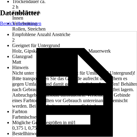
Trockendauer ca.
2 h
Datenblätter
Einsatzbereich
Innen
Bereich überspringen
Verarbeitung
Rollen, Streichen
Empfohlene Anzahl Anstriche
2
Geeignet für Untergrund
Holz, Gipskarton, Putz, Tapete, Beton, Mauerwerk
Glanzgrad
Matt
Hinweis
Nicht unter +8 °C verarbeiten (gilt für Umluft und Untergrund)!
Bitte transportieren Sie das Gebinde aufrecht und sichern es
gegen Umfallen und damit gegen mögliches Auslaufen! Behälter
nach Gebrauch gut verschließen und kühl, aber frostfrei lagern.
Anbruchgebinde alsbald aufbrauchen. Verschiedene Gebinde
eines Farbtons sollten vor Gebrauch untereinander gemischt
werden. Bei Verarbeitung mehrerer Gebinde
Farbton
Farbmischservice
Mögliche Gebindegrößen in ml/l
0,375 l, 0,75 l, 2,5 l
Bestellhinweis