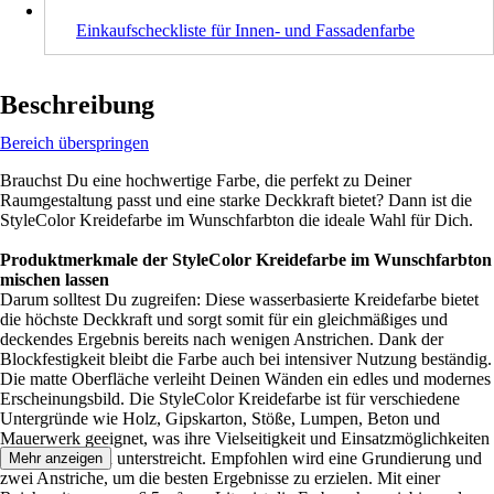
Einkaufscheckliste für Innen- und Fassadenfarbe
Beschreibung
Bereich überspringen
Brauchst Du eine hochwertige Farbe, die perfekt zu Deiner
Raumgestaltung passt und eine starke Deckkraft bietet? Dann ist die
StyleColor Kreidefarbe im Wunschfarbton die ideale Wahl für Dich.
Produktmerkmale der StyleColor Kreidefarbe im Wunschfarbton
mischen lassen
Darum solltest Du zugreifen: Diese wasserbasierte Kreidefarbe bietet
die höchste Deckkraft und sorgt somit für ein gleichmäßiges und
deckendes Ergebnis bereits nach wenigen Anstrichen. Dank der
Blockfestigkeit bleibt die Farbe auch bei intensiver Nutzung beständig.
Die matte Oberfläche verleiht Deinen Wänden ein edles und modernes
Erscheinungsbild. Die StyleColor Kreidefarbe ist für verschiedene
Untergründe wie Holz, Gipskarton, Stöße, Lumpen, Beton und
Mauerwerk geeignet, was ihre Vielseitigkeit und Einsatzmöglichkeiten
im Innenbereich unterstreicht. Empfohlen wird eine Grundierung und
Mehr anzeigen
zwei Anstriche, um die besten Ergebnisse zu erzielen. Mit einer