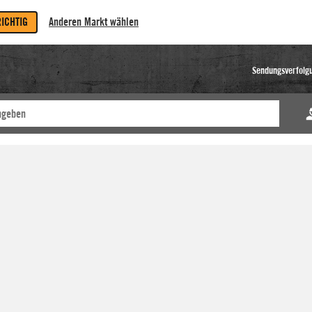
RICHTIG
Anderen Markt wählen
Sendungsverfolg