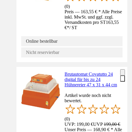
(
0
)
Preis — 163,55 € * Alle Preise
inkl. MwSt. und ggf. zzgl.
Versandkosten pro ST
163,55
€
*
/
ST
Online bestellbar
Nicht reservierbar
Brutautomat Covatutto 24
digital für bis zu 24
Hühnereier 47 x 31 x 44 cm
Artikel wurde noch nicht
bewertet.
(
0
)
UVP: 199,00 €
UVP
199,00 €
Unser Preis — 168,90 € * Alle