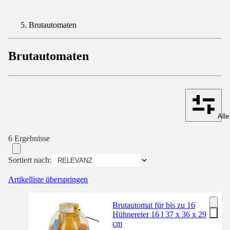
Brutautomaten
Brutautomaten
Alle
6 Ergebnisse
Sortiert nach:
Artikelliste überspringen
Brutautomat für bis zu 16
Hühnereier 16 l 37 x 36 x 29
cm