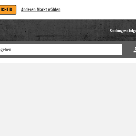
RICHTIG
Anderen Markt wählen
Sendungsverfolg