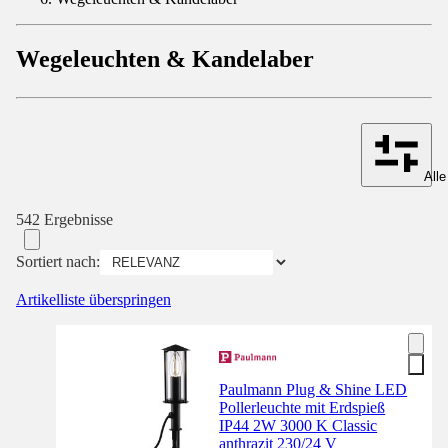
Wegeleuchten & Kandelaber
Alle
542 Ergebnisse
Sortiert nach:
Artikelliste überspringen
Paulmann Plug & Shine LED
Pollerleuchte mit Erdspieß
IP44 2W 3000 K Classic
anthrazit 230/24 V