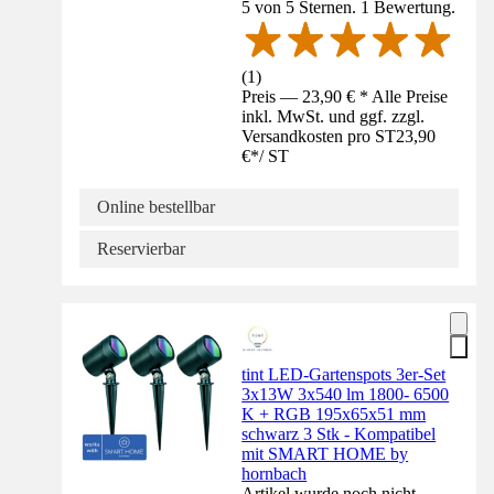
5 von 5 Sternen. 1 Bewertung.
(
1
)
Preis — 23,90 € * Alle Preise
inkl. MwSt. und ggf. zzgl.
Versandkosten pro ST
23,90
€
*
/
ST
Online bestellbar
Reservierbar
tint LED-Gartenspots 3er-Set
3x13W 3x540 lm 1800- 6500
K + RGB 195x65x51 mm
schwarz 3 Stk - Kompatibel
mit SMART HOME by
hornbach
Artikel wurde noch nicht