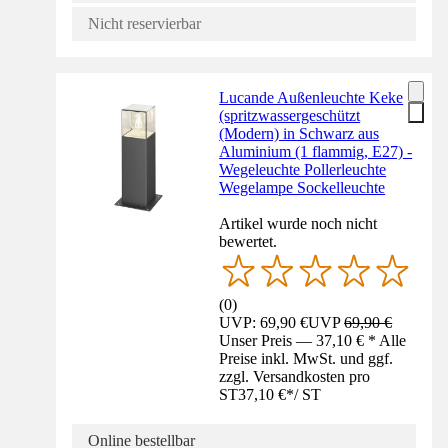
Nicht reservierbar
Lucande Außenleuchte Keke
(spritzwassergeschützt
(Modern) in Schwarz aus
Aluminium (1 flammig, E27) -
Wegeleuchte Pollerleuchte
Wegelampe Sockelleuchte
Artikel wurde noch nicht
bewertet.
(
0
)
UVP: 69,90 €
UVP
69,90 €
Unser Preis — 37,10 € * Alle
Preise inkl. MwSt. und ggf.
zzgl. Versandkosten pro
ST
37,10 €
*
/
ST
Online bestellbar