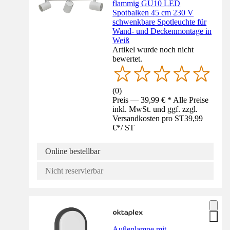
flammig GU10 LED
Spotbalken 45 cm 230 V
schwenkbare Spotleuchte für
Wand- und Deckenmontage in
Weiß
Artikel wurde noch nicht
bewertet.
(
0
)
Preis — 39,99 € * Alle Preise
inkl. MwSt. und ggf. zzgl.
Versandkosten pro ST
39,99
€
*
/
ST
Online bestellbar
Nicht reservierbar
Außenlampe mit