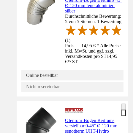
Ofenrohr-Bogen Bertrams 45°
Ø 120 mm feueraluminiert
silber
Durchschnittliche Bewertung:
5 von 5 Sternen. 1 Bewertung.
(
1
)
Preis — 14,95 € * Alle Preise
inkl. MwSt. und ggf. zzgl.
Versandkosten pro ST
14,95
€
*
/
ST
Online bestellbar
Nicht reservierbar
Ofenrohr-Bogen Bertrams
verstellbar 0-45° Ø 120 mm
senotherm UHT-Hydro