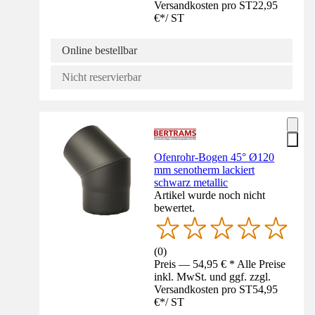
Versandkosten pro ST
22,95
€
*
/
ST
Online bestellbar
Nicht reservierbar
Ofenrohr-Bogen 45° Ø120
mm senotherm lackiert
schwarz metallic
Artikel wurde noch nicht
bewertet.
(
0
)
Preis — 54,95 € * Alle Preise
inkl. MwSt. und ggf. zzgl.
Versandkosten pro ST
54,95
€
*
/
ST