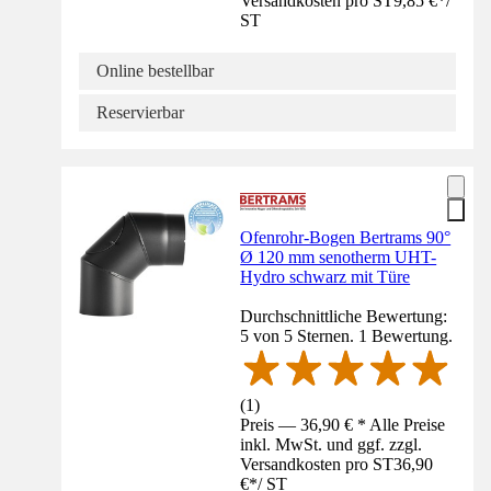
Versandkosten pro ST
9,85 €
*
/
ST
Online bestellbar
Reservierbar
Ofenrohr-Bogen Bertrams 90°
Ø 120 mm senotherm UHT-
Hydro schwarz mit Türe
Durchschnittliche Bewertung:
5 von 5 Sternen. 1 Bewertung.
(
1
)
Preis — 36,90 € * Alle Preise
inkl. MwSt. und ggf. zzgl.
Versandkosten pro ST
36,90
€
*
/
ST