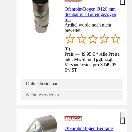
Ofenrohr-Bogen Ø120 mm
drehbar mit Tür eingezogen
roh
Artikel wurde noch nicht
bewertet.
(
0
)
Preis — 49,95 € * Alle Preise
inkl. MwSt. und ggf. zzgl.
Versandkosten pro ST
49,95
€
*
/
ST
Online bestellbar
Nicht reservierbar
Ofenrohr-Bogen Bertrams