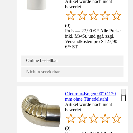
Artikel wurde noch nicht
bewertet.
(
0
)
Preis — 27,90 € * Alle Preise
inkl. MwSt. und ggf. zzgl.
Versandkosten pro ST
27,90
€
*
/
ST
Online bestellbar
Nicht reservierbar
Ofenrohr-Bogen 90° Ø120
mm ohne Tür edelstahl
Artikel wurde noch nicht
bewertet.
(
0
)