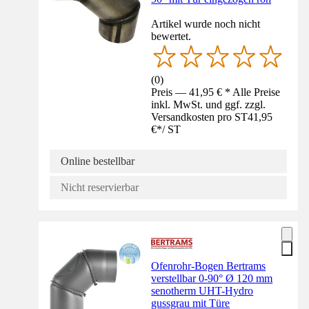
Artikel wurde noch nicht
bewertet.
(
0
)
Preis — 41,95 € * Alle Preise
inkl. MwSt. und ggf. zzgl.
Versandkosten pro ST
41,95
€
*
/
ST
Online bestellbar
Nicht reservierbar
Ofenrohr-Bogen Bertrams
verstellbar 0-90° Ø 120 mm
senotherm UHT-Hydro
gussgrau mit Türe