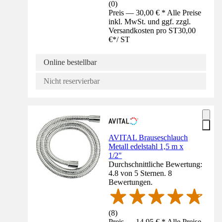
(
0
)
Preis — 30,00 € * Alle Preise
inkl. MwSt. und ggf. zzgl.
Versandkosten pro ST
30,00
€
*
/
ST
Online bestellbar
Nicht reservierbar
AVITAL Brauseschlauch
Metall edelstahl 1,5 m x
1/2"
Durchschnittliche Bewertung:
4.8 von 5 Sternen. 8
Bewertungen.
(
8
)
Preis — 14,95 € * Alle Preise