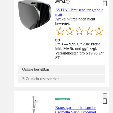
AVITAL Brausehalter graphit
matt
Artikel wurde noch nicht
bewertet.
(
0
)
Preis — 9,95 € * Alle Preise
inkl. MwSt. und ggf. zzgl.
Versandkosten pro ST
9,95 €
*
/
ST
Online bestellbar
Z.Zt. nicht reservierbar
Brausegarnitur hansgrohe
Crometta Vario EcoSmart