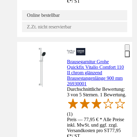
€
*
/
ST
Online bestellbar
Z.Zt. nicht reservierbar
Brausegarnitur Grohe
Quickfix Vitalio Comfort 110
II chrom glänzend
Brausestangenlänge 900 mm
26930001
Durchschnittliche Bewertung:
3 von 5 Sternen. 1 Bewertung.
(
1
)
Preis — 77,95 € * Alle Preise
inkl. MwSt. und ggf. zzgl.
Versandkosten pro ST
77,95
€
*
/
ST