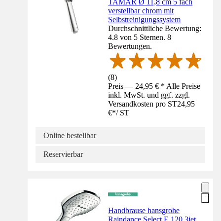
TAMAR Ø 11,8 cm 5 fach
verstellbar chrom mit
Selbstreinigungssystem
Durchschnittliche Bewertung:
4.8 von 5 Sternen. 8
Bewertungen.
(
8
)
Preis — 24,95 € * Alle Preise
inkl. MwSt. und ggf. zzgl.
Versandkosten pro ST
24,95
€
*
/
ST
Online bestellbar
Reservierbar
Handbrause hansgrohe
Raindance Select E 120 3jet