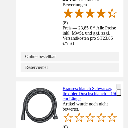
Bewertungen.
(
8
)
Preis — 23,85 € * Alle Preise
inkl. MwSt. und ggf. zzgl.
Versandkosten pro ST
23,85
€
*
/
ST
Online bestellbar
Reservierbar
Brauseschlauch Schwarzer,
flexibler Duschschlauch – 150
cm Länge
Artikel wurde noch nicht
bewertet.
(
0
)