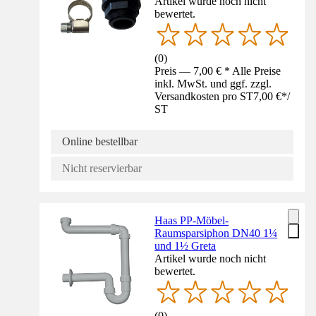
Artikel wurde noch nicht
bewertet.
(
0
)
Preis — 7,00 € * Alle Preise
inkl. MwSt. und ggf. zzgl.
Versandkosten pro ST
7,00 €
*
/
ST
Online bestellbar
Nicht reservierbar
Haas PP-Möbel-
Raumsparsiphon DN40 1¼
und 1½ Greta
Artikel wurde noch nicht
bewertet.
(
0
)