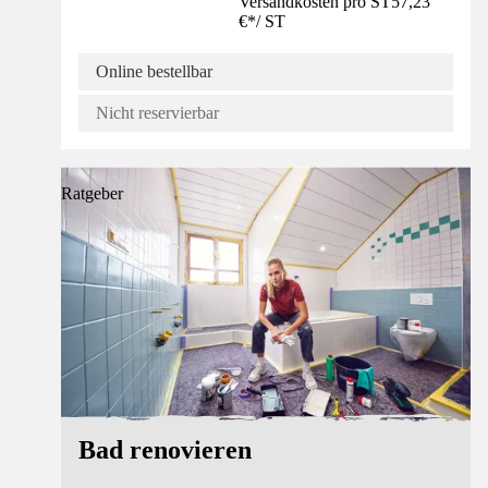
Versandkosten pro ST
57,23
€
*
/
ST
Online bestellbar
Nicht reservierbar
Ratgeber
Bad renovieren