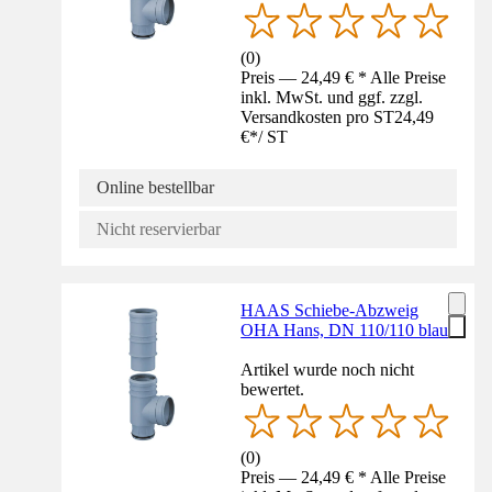
(
0
)
Preis — 24,49 € * Alle Preise
inkl. MwSt. und ggf. zzgl.
Versandkosten pro ST
24,49
€
*
/
ST
Online bestellbar
Nicht reservierbar
HAAS Schiebe-Abzweig
OHA Hans, DN 110/110 blau
Artikel wurde noch nicht
bewertet.
(
0
)
Preis — 24,49 € * Alle Preise