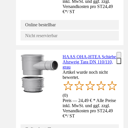
inkl. MwSt. und ggf. zzgl.
Versandkosten pro ST
24,49
€
*
/
ST
Online bestellbar
Nicht reservierbar
HAAS OHA-HTEA Schiebe-
Abzweig Tara DN 110/110,
grau
Artikel wurde noch nicht
bewertet.
(
0
)
Preis — 24,49 € * Alle Preise
inkl. MwSt. und ggf. zzgl.
Versandkosten pro ST
24,49
€
*
/
ST