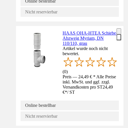
Online bestellbar
Nicht reservierbar
HAAS OHA-HTEA Schiebe-
Abzweig Myriam, DN
110/110, grau
Artikel wurde noch nicht
bewertet.
(
0
)
Preis — 24,49 € * Alle Preise
inkl. MwSt. und ggf. zzgl.
Versandkosten pro ST
24,49
€
*
/
ST
Online bestellbar
Nicht reservierbar