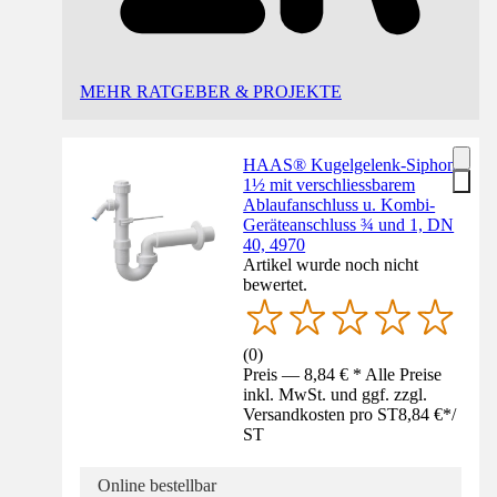
MEHR RATGEBER & PROJEKTE
HAAS® Kugelgelenk-Siphon
1½ mit verschliessbarem
Ablaufanschluss u. Kombi-
Geräteanschluss ¾ und 1, DN
40, 4970
Artikel wurde noch nicht
bewertet.
(
0
)
Preis — 8,84 € * Alle Preise
inkl. MwSt. und ggf. zzgl.
Versandkosten pro ST
8,84 €
*
/
ST
Online bestellbar