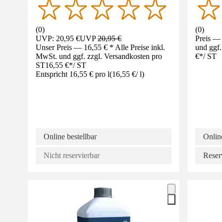
(
0
)
(
0
)
UVP: 20,95 €
UVP
20,95 €
Preis — 
Unser Preis — 16,55 € * Alle Preise inkl.
und ggf.
MwSt. und ggf. zzgl. Versandkosten pro
€
*
/
ST
ST
16,55 €
*
/
ST
Entspricht 16,55 € pro l
(
16,55 €
/
l
)
Online bestellbar
Online
Nicht reservierbar
Reser