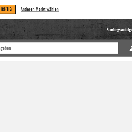
RICHTIG
Anderen Markt wählen
Sendungsverfolg