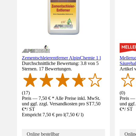
Zementschleierentferner AlpinChemie 1 l
Mellerud
Durchschnittliche Bewertung: 3.8 von 5
Säurehal
Sternen. 17 Bewertungen.
Artikel 
(
17
)
(
0
)
Preis — 7,50 € * Alle Preise inkl. MwSt.
Preis — 
und ggf. zzgl. Versandkosten pro ST
7,50
und ggf.
€
*
/
ST
€
*
/
ST
Entspricht 7,50 € pro l
(
7,50 €
/
l
)
Online bestellbar
Online