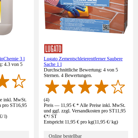
inChemie 3 l
Lugato Zementschleierentferner Saubere
: 4.3 von 5
Sache 1 l
Durchschnittliche Bewertung: 4 von 5
Sternen. 4 Bewertungen.
se inkl. MwSt.
(
4
)
n pro ST
16,95
Preis — 11,95 € * Alle Preise inkl. MwSt.
und ggf. zzgl. Versandkosten pro ST
11,95
€
/
l
)
€
*
/
ST
Entspricht 11,95 € pro kg
(
11,95 €
/
kg
)
Online bestellbar