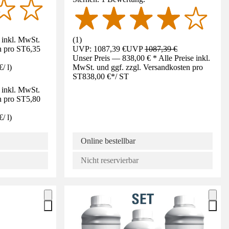
e inkl. MwSt.
(
1
)
n pro ST
6,35
UVP: 1087,39 €
UVP
1087,39 €
Unser Preis — 838,00 € * Alle Preise inkl.
€
/
l
)
MwSt. und ggf. zzgl. Versandkosten pro
ST
838,00 €
*
/
ST
e inkl. MwSt.
n pro ST
5,80
€
/
l
)
Online bestellbar
Nicht reservierbar