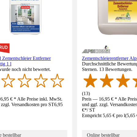
 Zementschleier Entferner
Zementschleierentferner Alp
tig 1 l
Durchschnittliche Bewertung
wurde noch nicht bewertet.
Sternen. 13 Bewertungen.
(
13
)
6,95 € * Alle Preise inkl. MwSt.
Preis — 16,95 € * Alle Prei
 zzgl. Versandkosten pro ST
6,95
und ggf. zzgl. Versandkoste
€
*
/
ST
Entspricht 5,65 € pro l
(
5,65 
 bestellbar
Online bestellbar