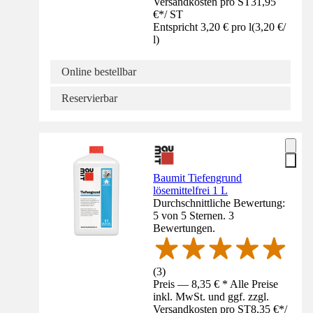
Versandkosten pro ST
31,95
€
*
/
ST
Entspricht 3,20 € pro l
(
3,20 €
/
l
)
Online bestellbar
Reservierbar
Baumit Tiefengrund
lösemittelfrei 1 L
Durchschnittliche Bewertung:
5 von 5 Sternen. 3
Bewertungen.
(
3
)
Preis — 8,35 € * Alle Preise
inkl. MwSt. und ggf. zzgl.
Versandkosten pro ST
8,35 €
*
/