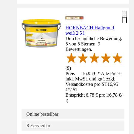
HORNBACH Haftgrund
weiß 2,5 l
Durchschnittliche Bewertung:
5 von 5 Sternen. 9
Bewertungen.
(
9
)
Preis — 16,95 € * Alle Preise
inkl. MwSt. und ggf. zzgl.
Versandkosten pro ST
16,95
€
*
/
ST
Entspricht 6,78 € pro l
(
6,78 €
/
l
)
Online bestellbar
Reservierbar