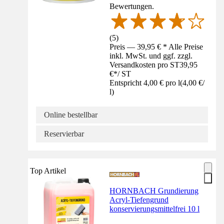
Bewertungen.
(
5
)
Preis — 39,95 € * Alle Preise
inkl. MwSt. und ggf. zzgl.
Versandkosten pro ST
39,95
€
*
/
ST
Entspricht 4,00 € pro l
(
4,00 €
/
l
)
Online bestellbar
Reservierbar
Top Artikel
HORNBACH Grundierung
Acryl-Tiefengrund
konservierungsmittelfrei 10 l