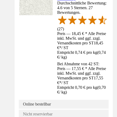
Durchschnittliche Bewertung:
4.6 von 5 Sternen. 27
Bewertungen.
(
27
)
Preis — 18,45 € * Alle Preise
inkl. MwSt. und ggf. zzgl.
Versandkosten pro ST
18,45
€
*
/
ST
Entspricht 0,74 € pro kg
(
0,74
€
/
kg
)
Bei Abnahme von 42 ST:
Preis — 17,55 € * Alle Preise
inkl. MwSt. und ggf. zzgl.
Versandkosten pro ST
17,55
€
*
/
ST
Entspricht 0,70 € pro kg
(
0,70
€
/
kg
)
Online bestellbar
Nicht reservierbar