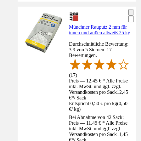
Münchner Rauputz 2 mm für
innen und außen altweiß 25 kg
Durchschnittliche Bewertung:
3.9 von 5 Sternen. 17
Bewertungen.
(
17
)
Preis — 12,45 € * Alle Preise
inkl. MwSt. und ggf. zzgl.
Versandkosten pro Sack
12,45
€
*
/
Sack
Entspricht 0,50 € pro kg
(
0,50
€
/
kg
)
Bei Abnahme von 42 Sack:
Preis — 11,45 € * Alle Preise
inkl. MwSt. und ggf. zzgl.
Versandkosten pro Sack
11,45
€
*
/
Sack