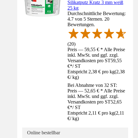
Silikatputz Kratz 3 mm weiß
25 kg
Durchschnittliche Bewertung:
4.7 von 5 Sternen. 20
Bewertungen.
(
20
)
Preis — 59,55 € * Alle Preise
inkl. MwSt. und ggf. zzgl.
Versandkosten pro ST
59,55
€
*
/
ST
Entspricht 2,38 € pro kg
(
2,38
€
/
kg
)
Bei Abnahme von 32 ST:
Preis — 52,65 € * Alle Preise
inkl. MwSt. und ggf. zzgl.
Versandkosten pro ST
52,65
€
*
/
ST
Entspricht 2,11 € pro kg
(
2,11
€
/
kg
)
Online bestellbar