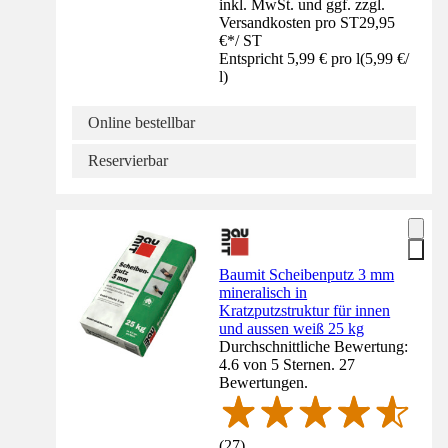
inkl. MwSt. und ggf. zzgl.
Versandkosten pro ST
29,95
€
*
/
ST
Entspricht 5,99 € pro l
(
5,99 €
/
l
)
Online bestellbar
Reservierbar
Baumit Scheibenputz 3 mm
mineralisch in
Kratzputzstruktur für innen
und aussen weiß 25 kg
Durchschnittliche Bewertung:
4.6 von 5 Sternen. 27
Bewertungen.
(
27
)