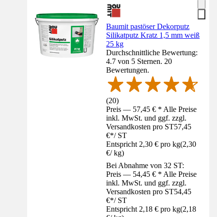
Baumit pastöser Dekorputz
Silikatputz Kratz 1,5 mm weiß
25 kg
Durchschnittliche Bewertung:
4.7 von 5 Sternen. 20
Bewertungen.
(
20
)
Preis — 57,45 € * Alle Preise
inkl. MwSt. und ggf. zzgl.
Versandkosten pro ST
57,45
€
*
/
ST
Entspricht 2,30 € pro kg
(
2,30
€
/
kg
)
Bei Abnahme von 32 ST:
Preis — 54,45 € * Alle Preise
inkl. MwSt. und ggf. zzgl.
Versandkosten pro ST
54,45
€
*
/
ST
Entspricht 2,18 € pro kg
(
2,18