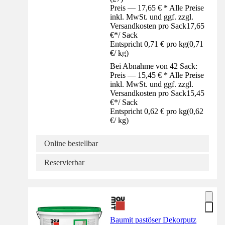
Preis — 17,65 € * Alle Preise
inkl. MwSt. und ggf. zzgl.
Versandkosten pro Sack
17,65
€
*
/
Sack
Entspricht 0,71 € pro kg
(
0,71
€
/
kg
)
Bei Abnahme von 42 Sack:
Preis — 15,45 € * Alle Preise
inkl. MwSt. und ggf. zzgl.
Versandkosten pro Sack
15,45
€
*
/
Sack
Entspricht 0,62 € pro kg
(
0,62
€
/
kg
)
Online bestellbar
Reservierbar
Baumit pastöser Dekorputz