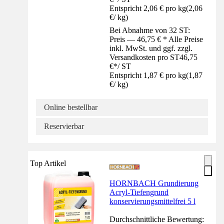
Entspricht 2,06 € pro kg
(
2,06
€
/
kg
)
Bei Abnahme von 32 ST:
Preis — 46,75 € * Alle Preise
inkl. MwSt. und ggf. zzgl.
Versandkosten pro ST
46,75
€
*
/
ST
Entspricht 1,87 € pro kg
(
1,87
€
/
kg
)
Online bestellbar
Reservierbar
Top Artikel
HORNBACH Grundierung
Acryl-Tiefengrund
konservierungsmittelfrei 5 l
Durchschnittliche Bewertung: