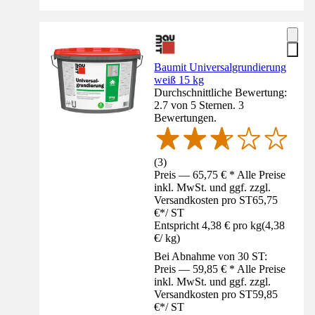
Baumit Universalgrundierung
weiß 15 kg
Durchschnittliche Bewertung:
2.7 von 5 Sternen. 3
Bewertungen.
(
3
)
Preis — 65,75 € * Alle Preise
inkl. MwSt. und ggf. zzgl.
Versandkosten pro ST
65,75
€
*
/
ST
Entspricht 4,38 € pro kg
(
4,38
€
/
kg
)
Bei Abnahme von 30 ST:
Preis — 59,85 € * Alle Preise
inkl. MwSt. und ggf. zzgl.
Versandkosten pro ST
59,85
€
*
/
ST