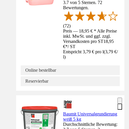
3.7 von 5 Sternen. 72
Bewertungen.
(
72
)
Preis — 18,95 € * Alle Preise
inkl. MwSt. und ggf. zzgl.
Versandkosten pro ST
18,95
€
*
/
ST
Entspricht 3,79 € pro l
(
3,79 €
/
l
)
Online bestellbar
Reservierbar
Baumit Universalgrundierung
weiß 5 kg
Durchschnittliche Bewertung: