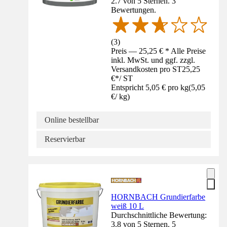
2.7 von 5 Sternen. 3
Bewertungen.
(
3
)
Preis — 25,25 € * Alle Preise
inkl. MwSt. und ggf. zzgl.
Versandkosten pro ST
25,25
€
*
/
ST
Entspricht 5,05 € pro kg
(
5,05
€
/
kg
)
Online bestellbar
Reservierbar
HORNBACH Grundierfarbe
weiß 10 L
Durchschnittliche Bewertung:
3.8 von 5 Sternen. 5