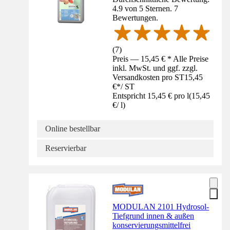
4.9 von 5 Sternen. 7
Bewertungen.
(
7
)
Preis — 15,45 € * Alle Preise
inkl. MwSt. und ggf. zzgl.
Versandkosten pro ST
15,45
€
*
/
ST
Entspricht 15,45 € pro l
(
15,45
€
/
l
)
Online bestellbar
Reservierbar
MODULAN 2101 Hydrosol-
Tiefgrund innen & außen
konservierungsmittelfrei