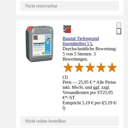
Nicht reservierbar
Baumit Tiefengrund
lösemittelfrei 5 L
Durchschnittliche Bewertung:
5 von 5 Sternen. 3
Bewertungen.
(
3
)
Preis — 25,95 € * Alle Preise
inkl. MwSt. und ggf. zzgl.
Versandkosten pro ST
25,95
€
*
/
ST
Entspricht 5,19 € pro l
(
5,19 €
/
l
)
Nicht online bestellbar