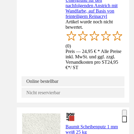
Untergrund für den
nachfolgenden Anstrich mit
Wandfarbe, auf Basis von
feinteiligem Reinacryl
Artikel wurde noch nicht
bewertet.
(
0
)
Preis — 24,95 € * Alle Preise
inkl. MwSt. und ggf. zzgl.
Versandkosten pro ST
24,95
€
*
/
ST
Online bestellbar
Nicht reservierbar
Baumit Scheibenputz 1 mm
weiß 25 kg