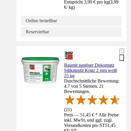
Entspricht 3,99 € pro kg
(
3,99
€
/
kg
)
Online bestellbar
Reservierbar
Baumit pastöser Dekorputz
Silikatputz Kratz 2 mm weiß
25 kg
Durchschnittliche Bewertung:
4.7 von 5 Sternen. 21
Bewertungen.
(
21
)
Preis — 51,45 € * Alle Preise
inkl. MwSt. und ggf. zzgl.
Versandkosten pro ST
51,45
€
*
/
ST