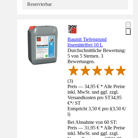
Reservierbar
Baumit Tiefengrund
lösemittelfrei 10 L
Durchschnittliche Bewertung:
5 von 5 Sternen. 3
Bewertungen.
(
3
)
Preis — 34,95 € * Alle Preise
inkl. MwSt. und ggf. zzgl.
Versandkosten pro ST
34,95
€
*
/
ST
Entspricht 3,50 € pro l
(
3,50 €
/
l
)
Bei Abnahme von 60 ST:
Preis — 31,95 € * Alle Preise
inkl. MwSt. und ggf. zzgl.