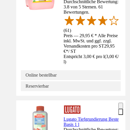
Durchschnittliche Bewertung:
3.8 von 5 Sternen. 61
Bewertungen.
(
61
)
Preis — 29,95 € * Alle Preise
inkl. MwSt. und ggf. zzgl.
Versandkosten pro ST
29,95
€
*
/
ST
Entspricht 3,00 € pro l
(
3,00 €
/
l
)
Online bestellbar
Reservierbar
Lugato Tiefgrundierung Beste
Basis 1 l
Durchschnittliche Bewertung: