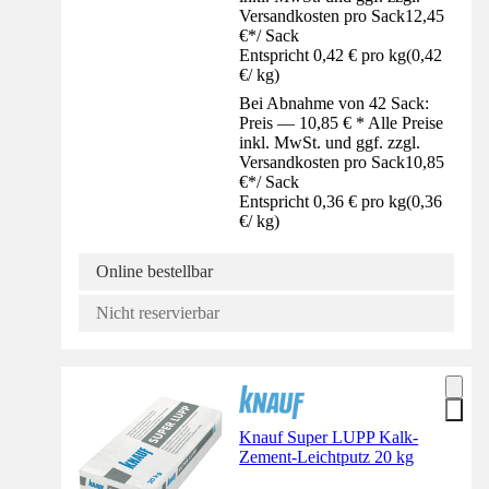
Versandkosten pro Sack
12,45
€
*
/
Sack
Entspricht 0,42 € pro kg
(
0,42
€
/
kg
)
Bei Abnahme von 42 Sack:
Preis — 10,85 € * Alle Preise
inkl. MwSt. und ggf. zzgl.
Versandkosten pro Sack
10,85
€
*
/
Sack
Entspricht 0,36 € pro kg
(
0,36
€
/
kg
)
Online bestellbar
Nicht reservierbar
Knauf Super LUPP Kalk-
Zement-Leichtputz 20 kg