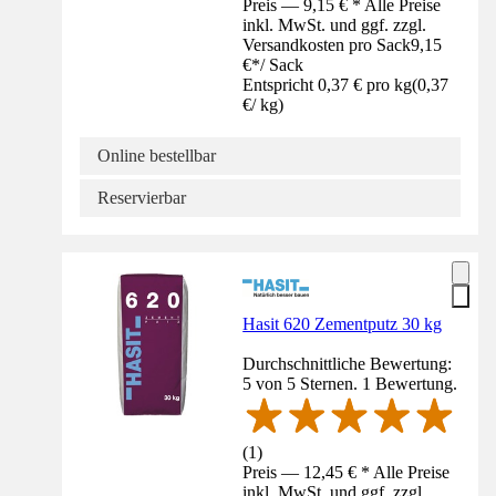
Preis — 9,15 € * Alle Preise
inkl. MwSt. und ggf. zzgl.
Versandkosten pro Sack
9,15
€
*
/
Sack
Entspricht 0,37 € pro kg
(
0,37
€
/
kg
)
Online bestellbar
Reservierbar
Hasit 620 Zementputz 30 kg
Durchschnittliche Bewertung:
5 von 5 Sternen. 1 Bewertung.
(
1
)
Preis — 12,45 € * Alle Preise
inkl. MwSt. und ggf. zzgl.