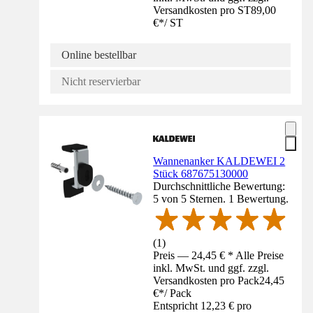
Versandkosten pro ST
89,00
€
*
/
ST
Online bestellbar
Nicht reservierbar
Wannenanker KALDEWEI 2
Stück 687675130000
Durchschnittliche Bewertung:
5 von 5 Sternen. 1 Bewertung.
(
1
)
Preis — 24,45 € * Alle Preise
inkl. MwSt. und ggf. zzgl.
Versandkosten pro Pack
24,45
€
*
/
Pack
Entspricht 12,23 € pro