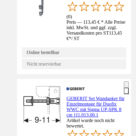
(
0
)
Preis — 113,45 € * Alle Preise
inkl. MwSt. und ggf. zzgl.
Versandkosten pro ST
113,45
€
*
/
ST
Online bestellbar
Nicht reservierbar
GEBERIT Set Wandanker für
Einzelmontage für Duofix
WWC mit Sigma UP-SPK 8
cm 111.013.00.1
Artikel wurde noch nicht
bewertet.