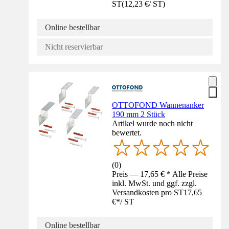
ST
(
12,23 €
/
ST
)
Online bestellbar
Nicht reservierbar
OTTOFOND Wannenanker
190 mm 2 Stück
Artikel wurde noch nicht
bewertet.
(
0
)
Preis — 17,65 € * Alle Preise
inkl. MwSt. und ggf. zzgl.
Versandkosten pro ST
17,65
€
*
/
ST
Online bestellbar