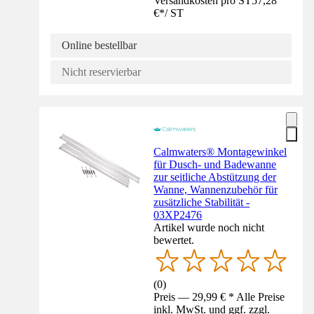
Versandkosten pro ST
57,28
€
*
/
ST
Online bestellbar
Nicht reservierbar
Calmwaters® Montagewinkel
für Dusch- und Badewanne
zur seitliche Abstützung der
Wanne, Wannenzubehör für
zusätzliche Stabilität -
03XP2476
Artikel wurde noch nicht
bewertet.
(
0
)
Preis — 29,99 € * Alle Preise
inkl. MwSt. und ggf. zzgl.