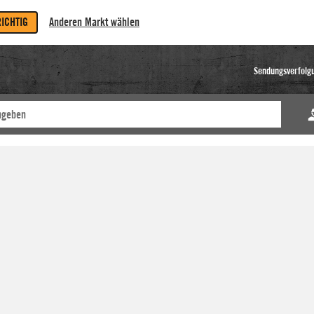
RICHTIG
Anderen Markt wählen
Sendungsverfolg