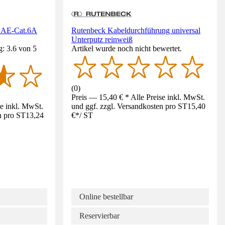
UAE-Cat.6A
Rutenbeck Kabeldurchführung universal
Unterputz reinweiß
: 3.6 von 5
Artikel wurde noch nicht bewertet.
(
0
)
Preis — 15,40 € * Alle Preise inkl. MwSt.
se inkl. MwSt.
und ggf. zzgl. Versandkosten pro ST
15,40
n pro ST
13,24
€
*
/
ST
Online bestellbar
Reservierbar