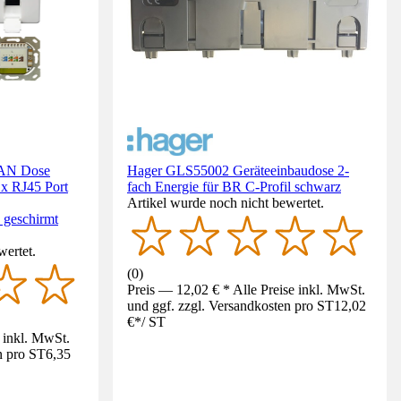
LAN Dose
Hager GLS55002 Geräteeinbaudose 2-
x RJ45 Port
fach Energie für BR C-Profil schwarz
Artikel wurde noch nicht bewertet.
eschirmt
wertet.
(
0
)
Preis — 12,02 € * Alle Preise inkl. MwSt.
und ggf. zzgl. Versandkosten pro ST
12,02
€
*
/
ST
e inkl. MwSt.
n pro ST
6,35