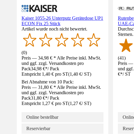
Kaiser 1055-26 Unterputz Gerätedose UP1
Rutenbe
ECON Fix 25 Stück
UAE-Cat
Artikel wurde noch nicht bewertet.
Durchsch
Sternen
(
0
)
Preis — 34,98 € * Alle Preise inkl. MwSt.
(
41
)
und ggf. zzgl. Versandkosten pro
Preis — 
Pack
34,98 €
*
/
Pack
und ggf.
Entspricht 1,40 € pro ST
(
1,40 €
/
ST
)
€
*
/
ST
Bei Abnahme von 10 Pack:
Preis — 31,80 € * Alle Preise inkl. MwSt.
und ggf. zzgl. Versandkosten pro
Pack
31,80 €
*
/
Pack
Entspricht 1,27 € pro ST
(
1,27 €
/
ST
)
Online bestellbar
Online
Reservierbar
Reser