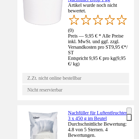
Artikel wurde noch nicht
bewertet.
(
0
)
Preis — 9,95 € * Alle Preise
inkl. MwSt. und ggf. zzgl.
Versandkosten pro ST
9,95 €
*
/
ST
Entspricht 9,95 € pro kg
(
9,95
€
/
kg
)
Z.Zt. nicht online bestellbar
Nicht reservierbar
Nachfüller für Luftentfeuchter
3 x 450 g im Beutel
Durchschnittliche Bewertung:
4.8 von 5 Sternen. 4
Bewertungen.