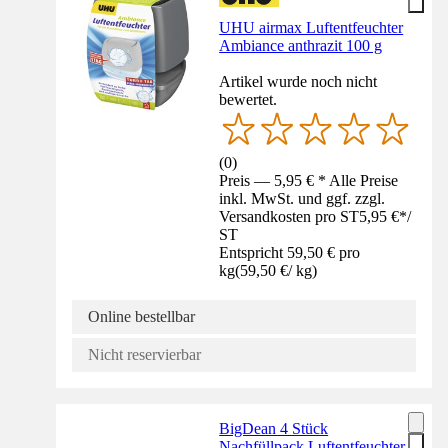
UHU airmax Luftentfeuchter
Ambiance anthrazit 100 g
Artikel wurde noch nicht
bewertet.
(
0
)
Preis — 5,95 € * Alle Preise
inkl. MwSt. und ggf. zzgl.
Versandkosten pro ST
5,95 €
*
/
ST
Entspricht 59,50 € pro
kg
(
59,50 €
/
kg
)
Online bestellbar
Nicht reservierbar
BigDean 4 Stück
Nachfüllpack Luftentfeuchter