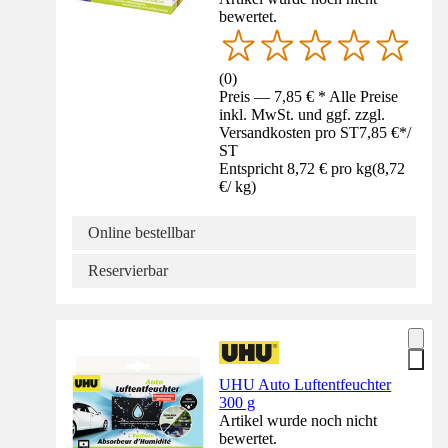
bewertet.
(
0
)
Preis — 7,85 € * Alle Preise
inkl. MwSt. und ggf. zzgl.
Versandkosten pro ST
7,85 €
*
/
ST
Entspricht 8,72 € pro kg
(
8,72
€
/
kg
)
Online bestellbar
Reservierbar
UHU Auto Luftentfeuchter
300 g
Artikel wurde noch nicht
bewertet.