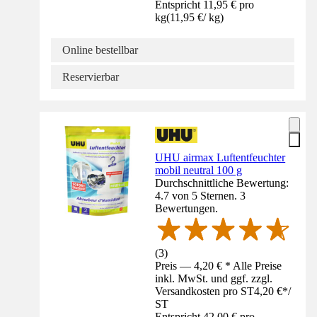
Entspricht 11,95 € pro
kg
(
11,95 €
/
kg
)
Online bestellbar
Reservierbar
UHU airmax Luftentfeuchter
mobil neutral 100 g
Durchschnittliche Bewertung:
4.7 von 5 Sternen. 3
Bewertungen.
(
3
)
Preis — 4,20 € * Alle Preise
inkl. MwSt. und ggf. zzgl.
Versandkosten pro ST
4,20 €
*
/
ST
Entspricht 42,00 € pro