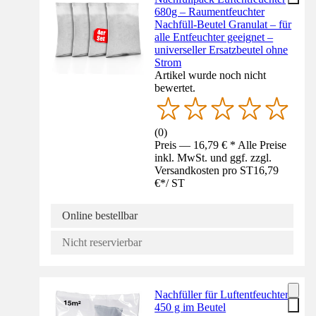
680g – Raumentfeuchter
Nachfüll-Beutel Granulat – für
alle Entfeuchter geeignet –
universeller Ersatzbeutel ohne
Strom
Artikel wurde noch nicht
bewertet.
(
0
)
Preis — 16,79 € * Alle Preise
inkl. MwSt. und ggf. zzgl.
Versandkosten pro ST
16,79
€
*
/
ST
Online bestellbar
Nicht reservierbar
Nachfüller für Luftentfeuchter
450 g im Beutel