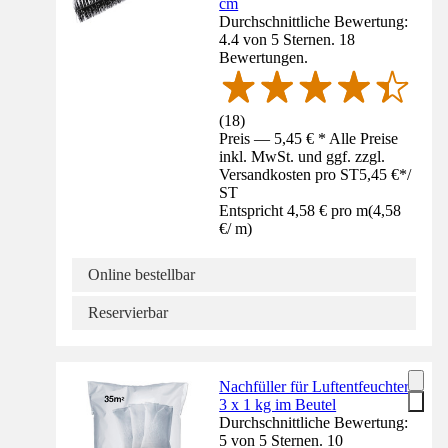
cm
Durchschnittliche Bewertung:
4.4 von 5 Sternen. 18
Bewertungen.
(
18
)
Preis — 5,45 € * Alle Preise
inkl. MwSt. und ggf. zzgl.
Versandkosten pro ST
5,45 €
*
/
ST
Entspricht 4,58 € pro m
(
4,58
€
/
m
)
Online bestellbar
Reservierbar
Nachfüller für Luftentfeuchter
3 x 1 kg im Beutel
Durchschnittliche Bewertung:
5 von 5 Sternen. 10