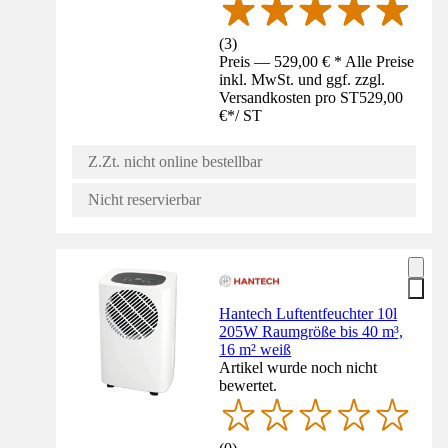
(
3
)
Preis — 529,00 € * Alle Preise
inkl. MwSt. und ggf. zzgl.
Versandkosten pro ST
529,00
€
*
/
ST
Z.Zt. nicht online bestellbar
Nicht reservierbar
Hantech Luftentfeuchter 10l
205W Raumgröße bis 40 m³,
16 m² weiß
Artikel wurde noch nicht
bewertet.