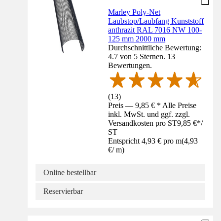
Marley Poly-Net
Laubstop/Laubfang Kunststoff
anthrazit RAL 7016 NW 100-
125 mm 2000 mm
Durchschnittliche Bewertung:
4.7 von 5 Sternen. 13
Bewertungen.
(
13
)
Preis — 9,85 € * Alle Preise
inkl. MwSt. und ggf. zzgl.
Versandkosten pro ST
9,85 €
*
/
ST
Entspricht 4,93 € pro m
(
4,93
€
/
m
)
Online bestellbar
Reservierbar