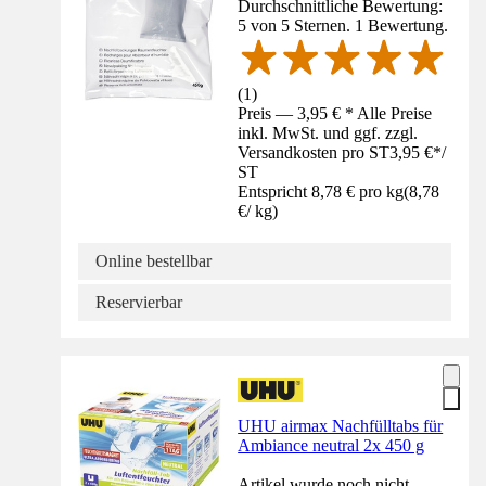
Durchschnittliche Bewertung:
5 von 5 Sternen. 1 Bewertung.
(
1
)
Preis — 3,95 € * Alle Preise
inkl. MwSt. und ggf. zzgl.
Versandkosten pro ST
3,95 €
*
/
ST
Entspricht 8,78 € pro kg
(
8,78
€
/
kg
)
Online bestellbar
Reservierbar
UHU airmax Nachfülltabs für
Ambiance neutral 2x 450 g
Artikel wurde noch nicht