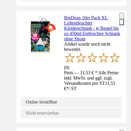
BigDean 10er Pack XL
Luftentfeuchter
Kleiderschrank - je Beutel bis
zu 450ml Entfeuchter Schrank
ohne Strom
Artikel wurde noch nicht
bewertet.
(
0
)
Preis — 11,53 € * Alle Preise
inkl. MwSt. und ggf. zzgl.
Versandkosten pro ST
11,53
€
*
/
ST
Online bestellbar
Nicht reservierbar