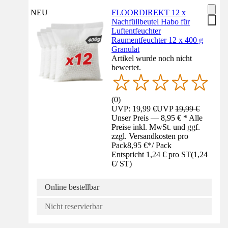
NEU
FLOORDIREKT 12 x
Nachfüllbeutel Habo für
Luftentfeuchter
Raumentfeuchter 12 x 400 g
Granulat
Artikel wurde noch nicht
bewertet.
(
0
)
UVP: 19,99 €
UVP
19,99 €
Unser Preis — 8,95 € * Alle
Preise inkl. MwSt. und ggf.
zzgl. Versandkosten pro
Pack
8,95 €
*
/
Pack
Entspricht 1,24 € pro ST
(
1,24
€
/
ST
)
Online bestellbar
Nicht reservierbar