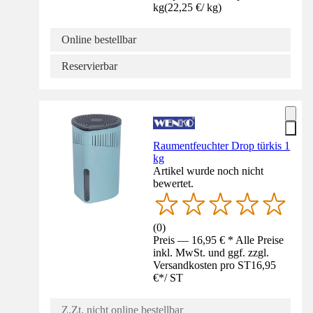
kg
(
22,25 €
/
kg
)
Online bestellbar
Reservierbar
Raumentfeuchter Drop türkis 1
kg
Artikel wurde noch nicht
bewertet.
(
0
)
Preis — 16,95 € * Alle Preise
inkl. MwSt. und ggf. zzgl.
Versandkosten pro ST
16,95
€
*
/
ST
Z.Zt. nicht online bestellbar