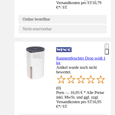
Versandkosten pro ST
10,79
€
*
/
ST
Online bestellbar
Nicht reservierbar
Raumentfeuchter Drop weiß 1
kg
Artikel wurde noch nicht
bewertet.
(
0
)
Preis — 16,95 € * Alle Preise
inkl. MwSt. und ggf. zzgl.
Versandkosten pro ST
16,95
€
*
/
ST