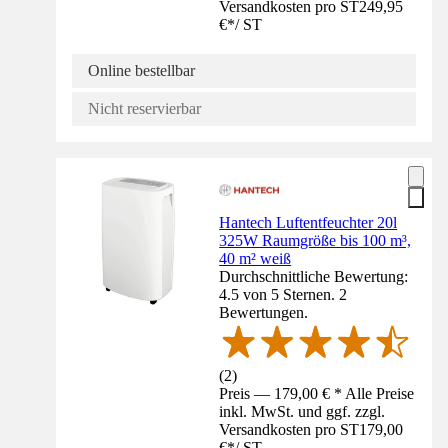
Versandkosten pro ST
249,95
€
*
/
ST
Online bestellbar
Nicht reservierbar
Hantech Luftentfeuchter 20l
325W Raumgröße bis 100 m³,
40 m² weiß
Durchschnittliche Bewertung:
4.5 von 5 Sternen. 2
Bewertungen.
(
2
)
Preis — 179,00 € * Alle Preise
inkl. MwSt. und ggf. zzgl.
Versandkosten pro ST
179,00
€
*
/
ST