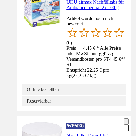
UHU airmax Nachfülltabs für
Ambiance neutral 2x 100 g
Artikel wurde noch nicht
bewertet.
(
0
)
Preis — 4,45 € * Alle Preise
inkl. MwSt. und ggf. zzgl.
Versandkosten pro ST
4,45 €
*
/
ST
Entspricht 22,25 € pro
kg
(
22,25 €
/
kg
)
Online bestellbar
Reservierbar
Nachfüller Drop 1 kg