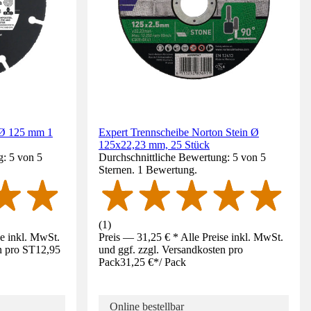
 Ø 125 mm 1
Expert Trennscheibe Norton Stein Ø
125x22,23 mm, 25 Stück
g: 5 von 5
Durchschnittliche Bewertung: 5 von 5
Sternen. 1 Bewertung.
(
1
)
se inkl. MwSt.
Preis — 31,25 € * Alle Preise inkl. MwSt.
n pro ST
12,95
und ggf. zzgl. Versandkosten pro
Pack
31,25 €
*
/
Pack
Online bestellbar