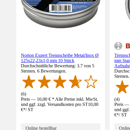
Norton Expert Trennscheibe Metal/Inox Ø
Trennsc
125x22,23x1,0 mm 10 Stück
mm Stan
Durchschnittliche Bewertung: 3.7 von 5
Aufnah
Sternen. 6 Bewertungen.
Durchsch
Sternen
(
6
)
Preis — 10,00 € * Alle Preise inkl. MwSt.
(
4
)
und ggf. zzgl. Versandkosten pro ST
10,00
Preis — 
€
*
/
ST
und ggf.
€
*
/
ST
Online bestellbar
Online