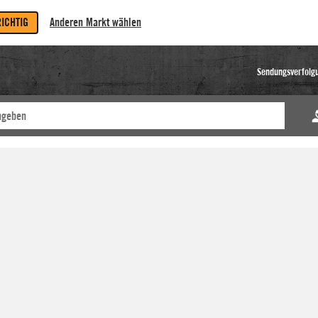
RICHTIG
Anderen Markt wählen
Sendungsverfolg