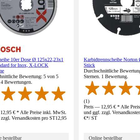
heibe 10er Dose Ø 125x22,23x1
Karbidtrennscheibe Norton
dard for Inox, X-LOCK
Stück
me
Durchschnittliche Bewertun
nittliche Bewertung: 5 von 5
Sternen. 1 Bewertung.
. 4 Bewertungen.
(
1
)
Preis — 12,95 € * Alle Prei
12,95 € * Alle Preise inkl. MwSt.
und ggf. zzgl. Versandkoste
 zzgl. Versandkosten pro ST
12,95
€
*
/
ST
 bestellbar
Online bestellbar