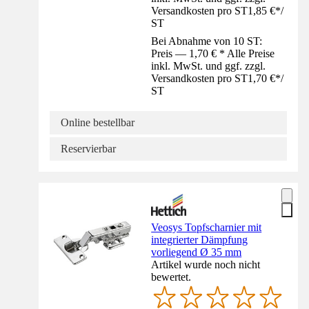
Versandkosten pro ST
1,85 €
*
/
ST
Bei Abnahme von 10 ST:
Preis — 1,70 € * Alle Preise
inkl. MwSt. und ggf. zzgl.
Versandkosten pro ST
1,70 €
*
/
ST
Online bestellbar
Reservierbar
Veosys Topfscharnier mit
integrierter Dämpfung
vorliegend Ø 35 mm
Artikel wurde noch nicht
bewertet.