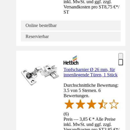
inkl. MwSt. und ggf. zzgl.
Versandkosten pro ST
8,75 €
*
/
ST
Online bestellbar
Reservierbar
Topfscharnier Ø 26 mm, für
innenliegende Türen, 1 Stück
Durchschnittliche Bewertung:
3.5 von 5 Sternen. 6
Bewertungen.
(
6
)
Preis — 3,85 € * Alle Preise
inkl. MwSt. und ggf. zzgl.
Versandkosten pro ST
3,85 €
*
/