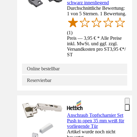
schwarz innenliegend
Durchschnittliche Bewertung:
1 von 5 Sternen. 1 Bewertung.
(
1
)
Preis — 3,95 € * Alle Preise
inkl. MwSt. und ggf. zzgl.
Versandkosten pro ST
3,95 €
*
/
ST
Online bestellbar
Reservierbar
Anschraub Topfscharnier Set
Push to open 35 mm weiß für
vorliegende Tür
Artikel wurde noch nicht