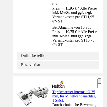
(
0
)
Preis — 11,95 € * Alle Preise
inkl. MwSt. und ggf. zzgl.
Versandkosten pro ST
11,95
€
*
/
ST
Bei Abnahme von 10 ST:
Preis — 10,75 € * Alle Preise
inkl. MwSt. und ggf. zzgl.
Versandkosten pro ST
10,75
€
*
/
ST
Online bestellbar
Reservierbar
Topfscharnier Intermat Ø 35
mm, für Mittelwandanschlag,
1 Stück
Durchschnittliche Bewertung: