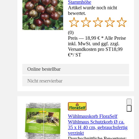
Stammhöhe
Artikel wurde noch nicht
bewertet.
(
0
)
Preis — 18,99 € * Alle Preise
inkl. MwSt. und ggf. zzgl.
Versandkosten pro ST
18,99
€
*
/
ST
Online bestellbar
Nicht reservierbar
Wühlmauskorb FloraSelf
Wühlmaus Schutzkorb Ø ca.
35 x H 40 cm, gebrauchsfertig
verzinkt
Durchschnittliche Bewertung: