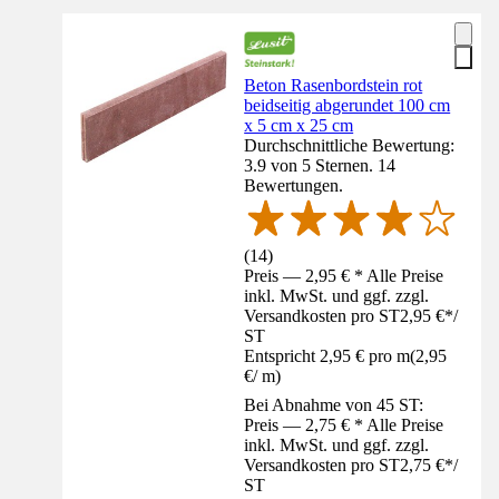
Beton Rasenbordstein rot
beidseitig abgerundet 100 cm
x 5 cm x 25 cm
Durchschnittliche Bewertung:
3.9 von 5 Sternen. 14
Bewertungen.
(
14
)
Preis — 2,95 € * Alle Preise
inkl. MwSt. und ggf. zzgl.
Versandkosten pro ST
2,95 €
*
/
ST
Entspricht 2,95 € pro m
(
2,95
€
/
m
)
Bei Abnahme von 45 ST:
Preis — 2,75 € * Alle Preise
inkl. MwSt. und ggf. zzgl.
Versandkosten pro ST
2,75 €
*
/
ST