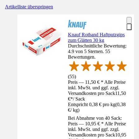
Artikelliste überspringen
Knauf Rotband Haftputzgips
zum Glätten 30 kg
Durchschnittliche Bewertung:
4.9 von 5 Sternen. 55
Bewertungen.
(
55
)
Preis — 11,50 € * Alle Preise
inkl. MwSt. und ggf. zzgl.
Versandkosten pro Sack
11,50
€
*
/
Sack
Entspricht 0,38 € pro kg
(
0,38
€
/
kg
)
Bei Abnahme von 40 Sack:
Preis — 10,95 € * Alle Preise
inkl. MwSt. und ggf. zzgl.
Versandkosten pro Sack
10,95