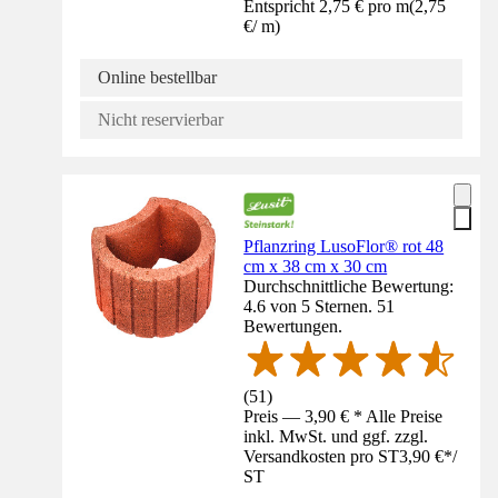
Entspricht 2,75 € pro m
(
2,75
€
/
m
)
Online bestellbar
Nicht reservierbar
Pflanzring LusoFlor® rot 48
cm x 38 cm x 30 cm
Durchschnittliche Bewertung:
4.6 von 5 Sternen. 51
Bewertungen.
(
51
)
Preis — 3,90 € * Alle Preise
inkl. MwSt. und ggf. zzgl.
Versandkosten pro ST
3,90 €
*
/
ST