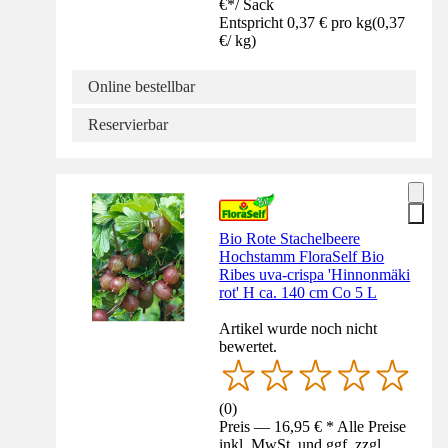
€
*
/
Sack
Entspricht 0,37 € pro kg
(
0,37
€
/
kg
)
Online bestellbar
Reservierbar
Bio Rote Stachelbeere
Hochstamm FloraSelf Bio
Ribes uva-crispa 'Hinnonmäki
rot' H ca. 140 cm Co 5 L
Artikel wurde noch nicht
bewertet.
(
0
)
Preis — 16,95 € * Alle Preise
inkl. MwSt. und ggf. zzgl.