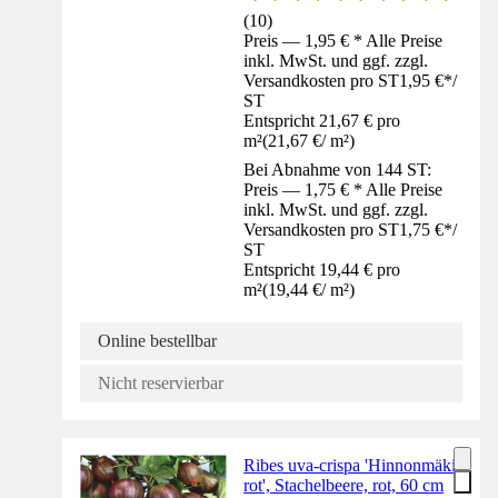
(
10
)
Preis — 1,95 € * Alle Preise
inkl. MwSt. und ggf. zzgl.
Versandkosten pro ST
1,95 €
*
/
ST
Entspricht 21,67 € pro
m²
(
21,67 €
/
m²
)
Bei Abnahme von 144 ST:
Preis — 1,75 € * Alle Preise
inkl. MwSt. und ggf. zzgl.
Versandkosten pro ST
1,75 €
*
/
ST
Entspricht 19,44 € pro
m²
(
19,44 €
/
m²
)
Online bestellbar
Nicht reservierbar
Ribes uva-crispa 'Hinnonmäki
rot', Stachelbeere, rot, 60 cm