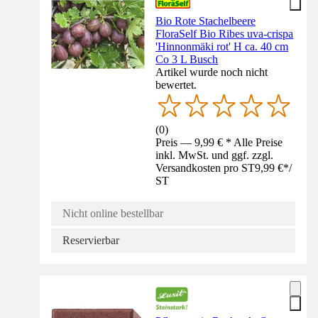
Bio Rote Stachelbeere
FloraSelf Bio Ribes uva-crispa
'Hinnonmäki rot' H ca. 40 cm
Co 3 L Busch
Artikel wurde noch nicht
bewertet.
(
0
)
Preis — 9,99 € * Alle Preise
inkl. MwSt. und ggf. zzgl.
Versandkosten pro ST
9,99 €
*
/
ST
Nicht online bestellbar
Reservierbar