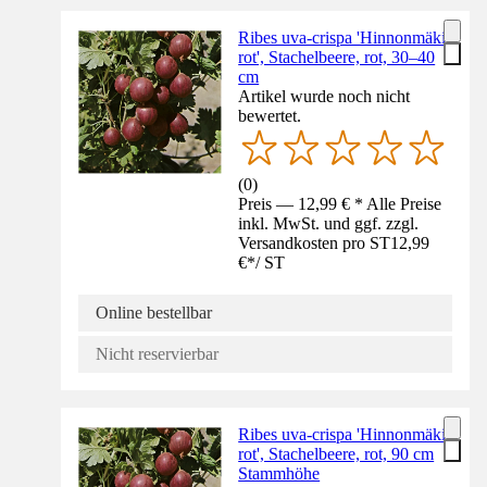
Ribes uva-crispa 'Hinnonmäki
rot', Stachelbeere, rot, 30–40
cm
Artikel wurde noch nicht
bewertet.
(
0
)
Preis — 12,99 € * Alle Preise
inkl. MwSt. und ggf. zzgl.
Versandkosten pro ST
12,99
€
*
/
ST
Online bestellbar
Nicht reservierbar
Ribes uva-crispa 'Hinnonmäki
rot', Stachelbeere, rot, 90 cm
Stammhöhe