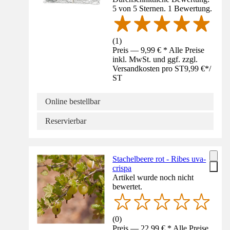
5 von 5 Sternen. 1 Bewertung.
(
1
)
Preis — 9,99 € * Alle Preise
inkl. MwSt. und ggf. zzgl.
Versandkosten pro ST
9,99 €
*
/
ST
Online bestellbar
Reservierbar
Stachelbeere rot - Ribes uva-
crispa
Artikel wurde noch nicht
bewertet.
(
0
)
Preis — 22,99 € * Alle Preise