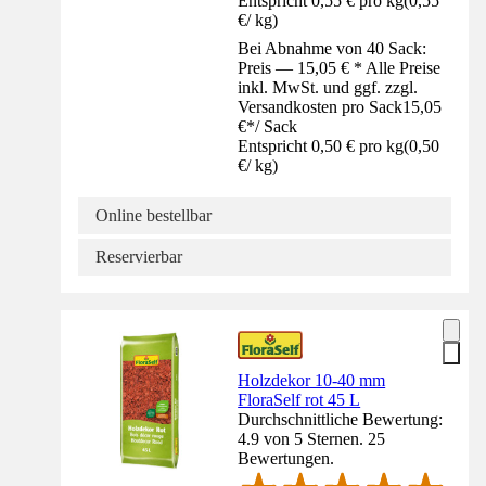
Entspricht 0,55 € pro kg
(
0,55
€
/
kg
)
Bei Abnahme von 40 Sack:
Preis — 15,05 € * Alle Preise
inkl. MwSt. und ggf. zzgl.
Versandkosten pro Sack
15,05
€
*
/
Sack
Entspricht 0,50 € pro kg
(
0,50
€
/
kg
)
Online bestellbar
Reservierbar
Holzdekor 10-40 mm
FloraSelf rot 45 L
Durchschnittliche Bewertung:
4.9 von 5 Sternen. 25
Bewertungen.