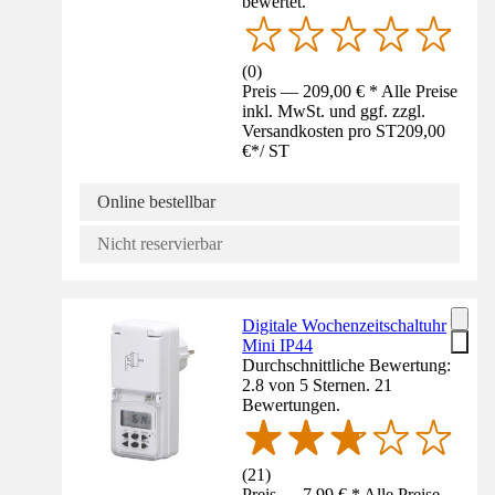
bewertet.
(
0
)
Preis — 209,00 € * Alle Preise
inkl. MwSt. und ggf. zzgl.
Versandkosten pro ST
209,00
€
*
/
ST
Online bestellbar
Nicht reservierbar
Digitale Wochenzeitschaltuhr
Mini IP44
Durchschnittliche Bewertung:
2.8 von 5 Sternen. 21
Bewertungen.
(
21
)
Preis — 7,99 € * Alle Preise