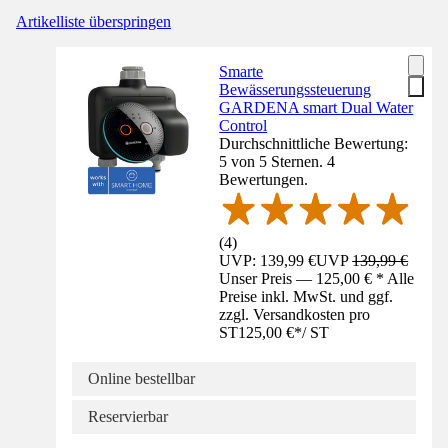
Artikelliste überspringen
Smarte
Bewässerungssteuerung
GARDENA smart Dual Water
Control
Durchschnittliche Bewertung:
5 von 5 Sternen. 4
Bewertungen.
(
4
)
UVP: 139,99 €
UVP
139,99 €
Unser Preis — 125,00 € * Alle
Preise inkl. MwSt. und ggf.
zzgl. Versandkosten pro
ST
125,00 €
*
/
ST
Online bestellbar
Reservierbar