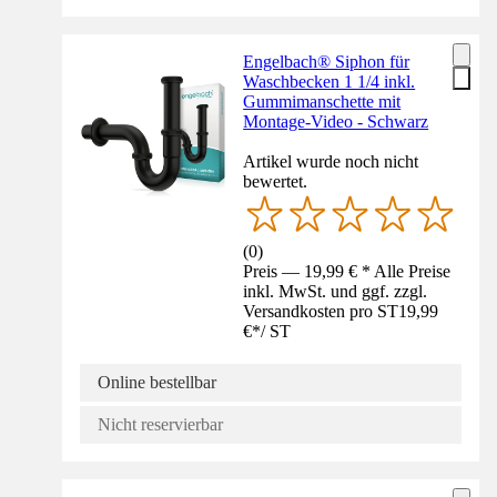
Engelbach® Siphon für
Waschbecken 1 1/4 inkl.
Gummimanschette mit
Montage-Video - Schwarz
Artikel wurde noch nicht
bewertet.
(
0
)
Preis — 19,99 € * Alle Preise
inkl. MwSt. und ggf. zzgl.
Versandkosten pro ST
19,99
€
*
/
ST
Online bestellbar
Nicht reservierbar