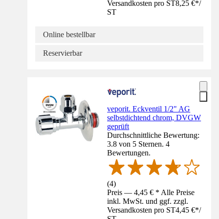
Versandkosten pro ST
8,25 €
*
/
ST
Online bestellbar
Reservierbar
veporit. Eckventil 1/2" AG
selbstdichtend chrom, DVGW
geprüft
Durchschnittliche Bewertung:
3.8 von 5 Sternen. 4
Bewertungen.
(
4
)
Preis — 4,45 € * Alle Preise
inkl. MwSt. und ggf. zzgl.
Versandkosten pro ST
4,45 €
*
/
ST