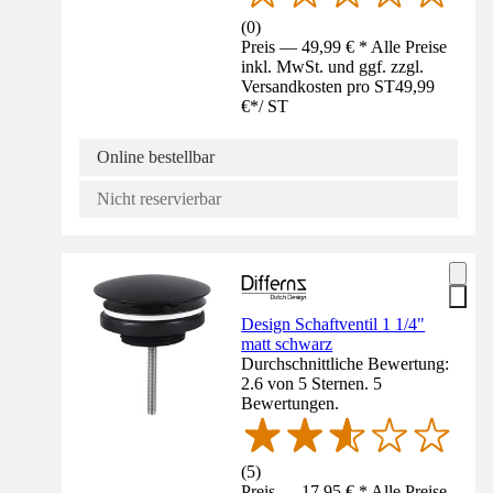
(
0
)
Preis — 49,99 € * Alle Preise
inkl. MwSt. und ggf. zzgl.
Versandkosten pro ST
49,99
€
*
/
ST
Online bestellbar
Nicht reservierbar
Design Schaftventil 1 1/4"
matt schwarz
Durchschnittliche Bewertung:
2.6 von 5 Sternen. 5
Bewertungen.
(
5
)
Preis — 17,95 € * Alle Preise