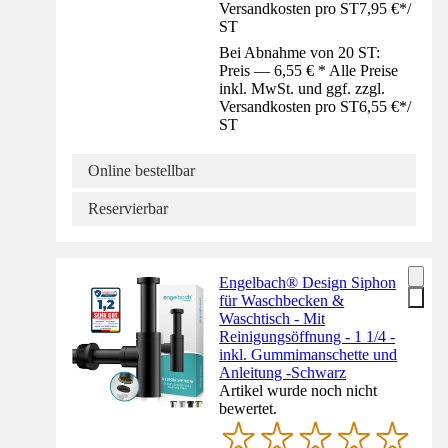
Versandkosten pro ST
7,95 €
*
/
ST
Bei Abnahme von 20 ST:
Preis — 6,55 € * Alle Preise
inkl. MwSt. und ggf. zzgl.
Versandkosten pro ST
6,55 €
*
/
ST
Online bestellbar
Reservierbar
Engelbach® Design Siphon
für Waschbecken &
Waschtisch - Mit
Reinigungsöffnung - 1 1/4 -
inkl. Gummimanschette und
Anleitung -Schwarz
Artikel wurde noch nicht
bewertet.