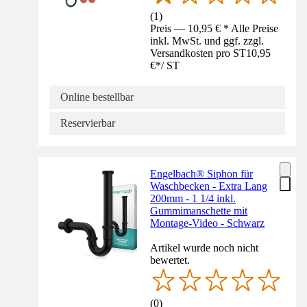
(
1
)
Preis — 10,95 € * Alle Preise
inkl. MwSt. und ggf. zzgl.
Versandkosten pro ST
10,95
€
*
/
ST
Online bestellbar
Reservierbar
Engelbach® Siphon für
Waschbecken - Extra Lang
200mm - 1 1/4 inkl.
Gummimanschette mit
Montage-Video - Schwarz
Artikel wurde noch nicht
bewertet.
(
0
)