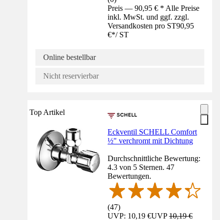
Preis — 90,95 € * Alle Preise
inkl. MwSt. und ggf. zzgl.
Versandkosten pro ST
90,95
€
*
/
ST
Online bestellbar
Nicht reservierbar
Top Artikel
Eckventil SCHELL Comfort
½" verchromt mit Dichtung
Durchschnittliche Bewertung:
4.3 von 5 Sternen. 47
Bewertungen.
(
47
)
UVP: 10,19 €
UVP
10,19 €