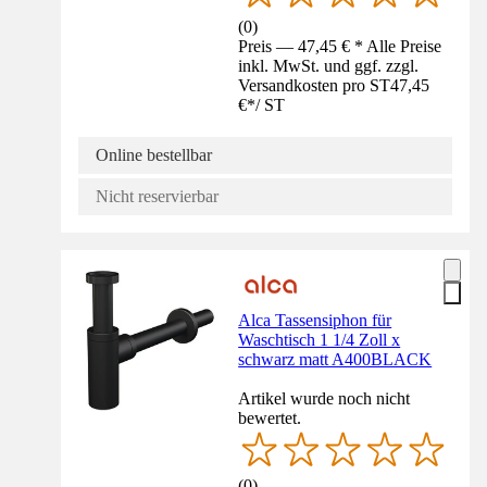
(
0
)
Preis — 47,45 € * Alle Preise
inkl. MwSt. und ggf. zzgl.
Versandkosten pro ST
47,45
€
*
/
ST
Online bestellbar
Nicht reservierbar
Alca Tassensiphon für
Waschtisch 1 1/4 Zoll x
schwarz matt A400BLACK
Artikel wurde noch nicht
bewertet.
(
0
)