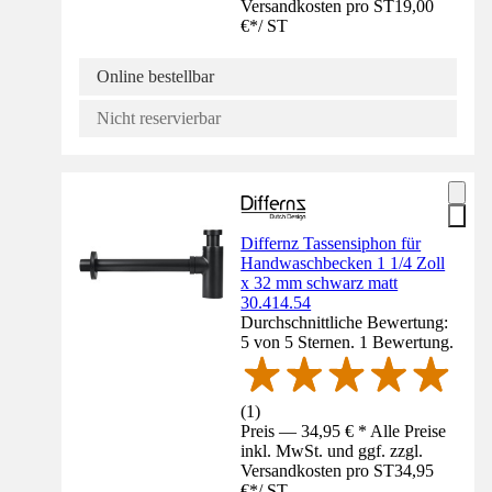
Versandkosten pro ST
19,00
€
*
/
ST
Online bestellbar
Nicht reservierbar
Differnz Tassensiphon für
Handwaschbecken 1 1/4 Zoll
x 32 mm schwarz matt
30.414.54
Durchschnittliche Bewertung:
5 von 5 Sternen. 1 Bewertung.
(
1
)
Preis — 34,95 € * Alle Preise
inkl. MwSt. und ggf. zzgl.
Versandkosten pro ST
34,95
€
*
/
ST