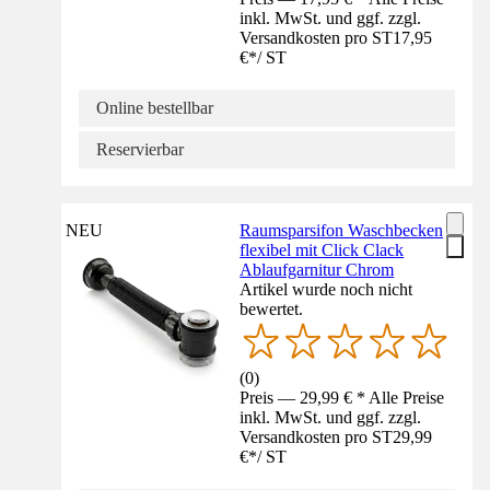
inkl. MwSt. und ggf. zzgl.
Versandkosten pro ST
17,95
€
*
/
ST
Online bestellbar
Reservierbar
NEU
Raumsparsifon Waschbecken
flexibel mit Click Clack
Ablaufgarnitur Chrom
Artikel wurde noch nicht
bewertet.
(
0
)
Preis — 29,99 € * Alle Preise
inkl. MwSt. und ggf. zzgl.
Versandkosten pro ST
29,99
€
*
/
ST