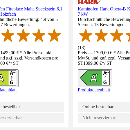
n Fireplace Malta Speckstein 6,1
Kaminofen Hark Opera-B K
Holzfach
7 kW
nittliche Bewertung: 4.9 von 5
Durchschnittliche Bewertung
. 7 Bewertungen.
Sternen. 13 Bewertungen.
(
13
)
1499,00 € * Alle Preise inkl.
Preis — 1399,00 € * Alle Pre
d ggf. zzgl. Versandkosten pro
MwSt. und ggf. zzgl. Versa
,00 €
*
/
ST
ST
1399,00 €
*
/
ST
atenblatt
Produktdatenblatt
 bestellbar
Online bestellbar
reservierbar
Nicht reservierbar