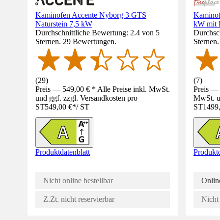
Kaminofen Accente Nyborg 3 GTS
Kaminofe
Naturstein 7,5 kW
kW mit 
Durchschnittliche Bewertung: 2.4 von 5
Durchsch
Sternen. 29 Bewertungen.
Sternen
(
29
)
(
7
)
Preis — 549,00 € * Alle Preise inkl. MwSt.
Preis — 
und ggf. zzgl. Versandkosten pro
MwSt. un
ST
549,00 €
*
/
ST
ST
1499
Produktdatenblatt
Produktd
Nicht online bestellbar
Online
Z.Zt. nicht reservierbar
Nicht 