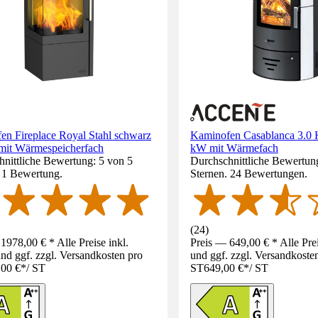
en Fireplace Royal Stahl schwarz
Kaminofen Casablanca 3.0 
mit Wärmespeicherfach
kW mit Wärmefach
nittliche Bewertung: 5 von 5
Durchschnittliche Bewertung
. 1 Bewertung.
Sternen. 24 Bewertungen.
(
24
)
1978,00 € * Alle Preise inkl.
Preis — 649,00 € * Alle Pre
d ggf. zzgl. Versandkosten pro
und ggf. zzgl. Versandkoste
,00 €
*
/
ST
ST
649,00 €
*
/
ST