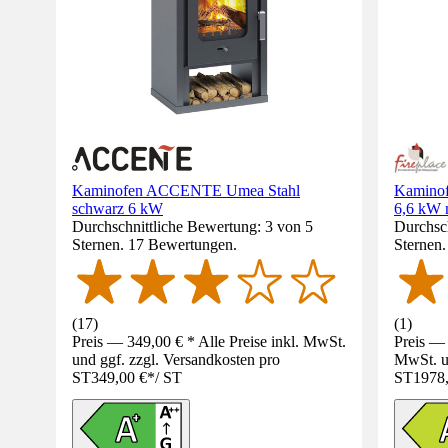
Kaminofen ACCENTE Umea Stahl
Kaminof
schwarz 6 kW
6,6 kW 
Durchschnittliche Bewertung: 3 von 5
Durchsch
Sternen. 17 Bewertungen.
Sternen
(
17
)
(
1
)
Preis — 349,00 € * Alle Preise inkl. MwSt.
Preis — 
und ggf. zzgl. Versandkosten pro
MwSt. un
ST
349,00 €
*
/
ST
ST
1978