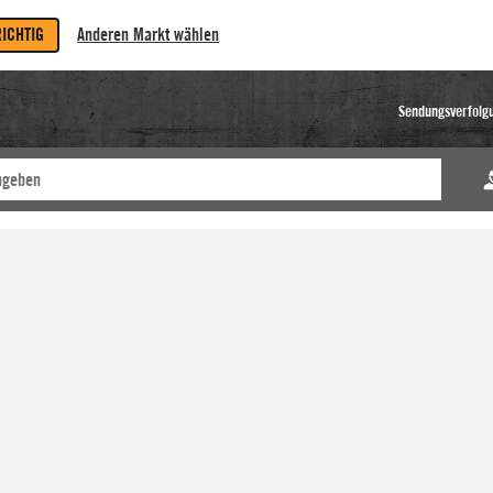
RICHTIG
Anderen Markt wählen
Sendungsverfolg