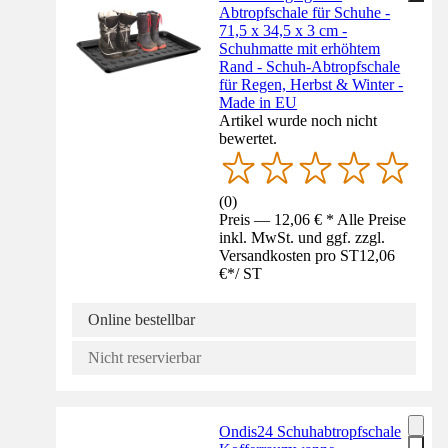
Abtropfschale für Schuhe -
71,5 x 34,5 x 3 cm -
Schuhmatte mit erhöhtem
Rand - Schuh-Abtropfschale
für Regen, Herbst & Winter -
Made in EU
Artikel wurde noch nicht
bewertet.
(
0
)
Preis — 12,06 € * Alle Preise
inkl. MwSt. und ggf. zzgl.
Versandkosten pro ST
12,06
€
*
/
ST
Online bestellbar
Nicht reservierbar
Ondis24 Schuhabtropfschale