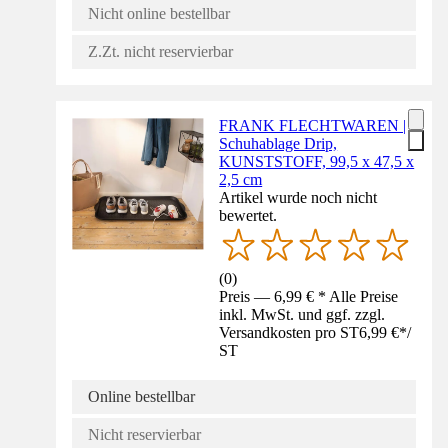
Nicht online bestellbar
Z.Zt. nicht reservierbar
FRANK FLECHTWAREN |
Schuhablage Drip,
KUNSTSTOFF, 99,5 x 47,5 x
2,5 cm
Artikel wurde noch nicht
bewertet.
(
0
)
Preis — 6,99 € * Alle Preise
inkl. MwSt. und ggf. zzgl.
Versandkosten pro ST
6,99 €
*
/
ST
Online bestellbar
Nicht reservierbar