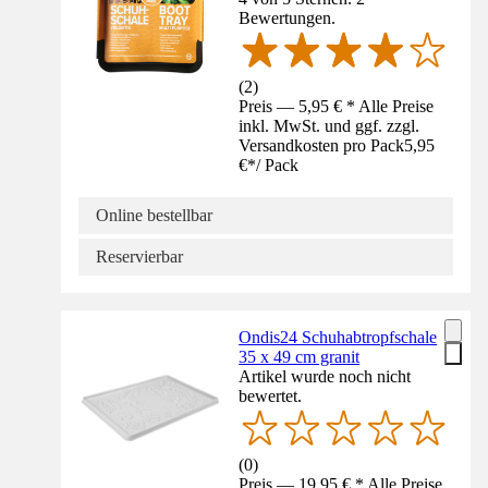
Bewertungen.
(
2
)
Preis — 5,95 € * Alle Preise
inkl. MwSt. und ggf. zzgl.
Versandkosten pro Pack
5,95
€
*
/
Pack
Online bestellbar
Reservierbar
Ondis24 Schuhabtropfschale
35 x 49 cm granit
Artikel wurde noch nicht
bewertet.
(
0
)
Preis — 19,95 € * Alle Preise