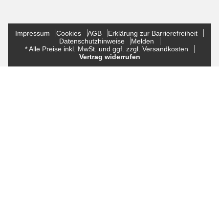
Impressum
Cookies
AGB
Erklärung zur Barrierefreiheit
Datenschutzhinweise
Melden
* Alle Preise inkl. MwSt. und ggf. zzgl. Versandkosten
Vertrag widerrufen