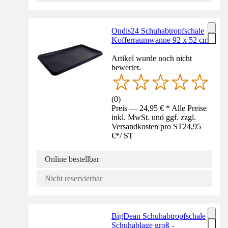
Ondis24 Schuhabtropfschale
Kofferraumwanne 92 x 52 cm
Artikel wurde noch nicht
bewertet.
(
0
)
Preis — 24,95 € * Alle Preise
inkl. MwSt. und ggf. zzgl.
Versandkosten pro ST
24,95
€
*
/
ST
Online bestellbar
Nicht reservierbar
BigDean Schuhabtropfschale
Schuhablage groß -