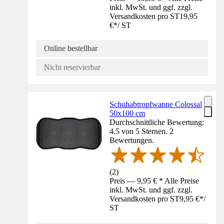
inkl. MwSt. und ggf. zzgl.
Versandkosten pro ST
19,95
€
*
/
ST
Online bestellbar
Nicht reservierbar
Schuhabtropfwanne Colossal
50x100 cm
Durchschnittliche Bewertung:
4.5 von 5 Sternen. 2
Bewertungen.
(
2
)
Preis — 9,95 € * Alle Preise
inkl. MwSt. und ggf. zzgl.
Versandkosten pro ST
9,95 €
*
/
ST