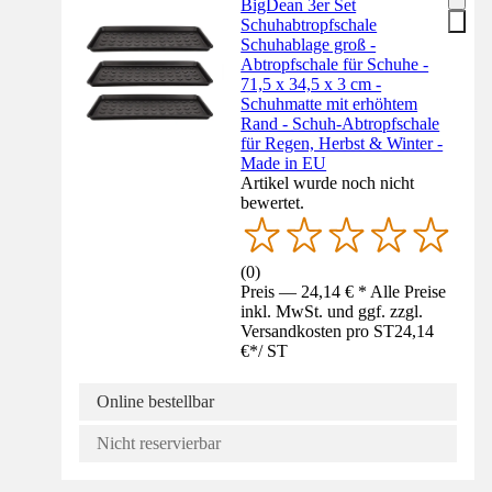
BigDean 3er Set
Schuhabtropfschale
Schuhablage groß -
Abtropfschale für Schuhe -
71,5 x 34,5 x 3 cm -
Schuhmatte mit erhöhtem
Rand - Schuh-Abtropfschale
für Regen, Herbst & Winter -
Made in EU
Artikel wurde noch nicht
bewertet.
(
0
)
Preis — 24,14 € * Alle Preise
inkl. MwSt. und ggf. zzgl.
Versandkosten pro ST
24,14
€
*
/
ST
Online bestellbar
Nicht reservierbar