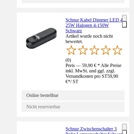
Schnur Kabel Dimmer LED 4-
25W Halogen 4-150W
Schwarz
Artikel wurde noch nicht
bewertet.
(
0
)
Preis — 59,90 € * Alle Preise
inkl. MwSt. und ggf. zzgl.
Versandkosten pro ST
59,90
€
*
/
ST
Online bestellbar
Nicht reservierbar
Schnur Zwischenschalter 3