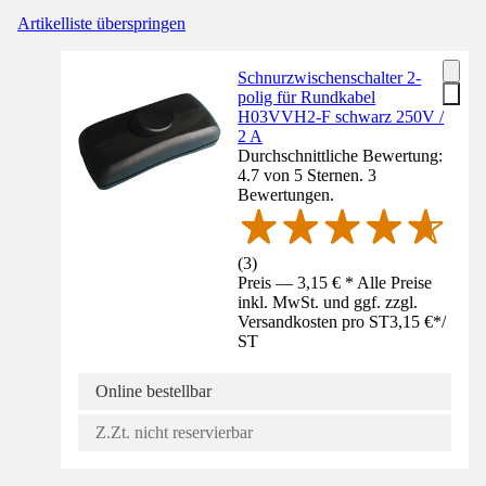
Artikelliste überspringen
Schnurzwischenschalter 2-
polig für Rundkabel
H03VVH2-F schwarz 250V /
2 A
Durchschnittliche Bewertung:
4.7 von 5 Sternen. 3
Bewertungen.
(
3
)
Preis — 3,15 € * Alle Preise
inkl. MwSt. und ggf. zzgl.
Versandkosten pro ST
3,15 €
*
/
ST
Online bestellbar
Z.Zt. nicht reservierbar