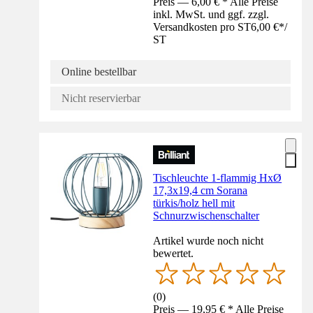
Preis — 6,00 € * Alle Preise
inkl. MwSt. und ggf. zzgl.
Versandkosten pro ST
6,00 €
*
/
ST
Online bestellbar
Nicht reservierbar
Tischleuchte 1-flammig HxØ
17,3x19,4 cm Sorana
türkis/holz hell mit
Schnurzwischenschalter
Artikel wurde noch nicht
bewertet.
(
0
)
Preis — 19,95 € * Alle Preise