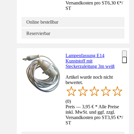
Versandkosten pro ST
6,30 €
*
/
ST
Online bestellbar
Reservierbar
Lampenfassung E14
Kunststoff mit
Steckerzuleitung 3m weiß
Artikel wurde noch nicht
bewertet.
(
0
)
Preis — 3,95 € * Alle Preise
inkl. MwSt. und ggf. zzgl.
Versandkosten pro ST
3,95 €
*
/
ST