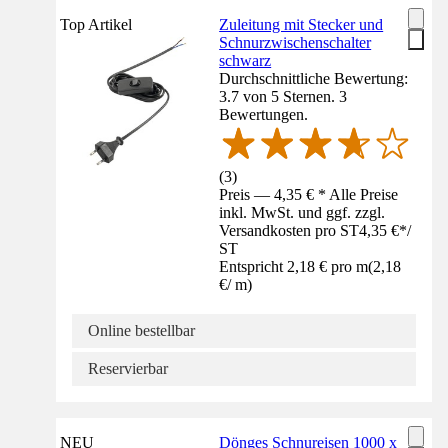
Top Artikel
Zuleitung mit Stecker und
Schnurzwischenschalter
schwarz
Durchschnittliche Bewertung:
3.7 von 5 Sternen. 3
Bewertungen.
(
3
)
Preis — 4,35 € * Alle Preise
inkl. MwSt. und ggf. zzgl.
Versandkosten pro ST
4,35 €
*
/
ST
Entspricht 2,18 € pro m
(
2,18
€
/
m
)
Online bestellbar
Reservierbar
NEU
Dönges Schnureisen 1000 x