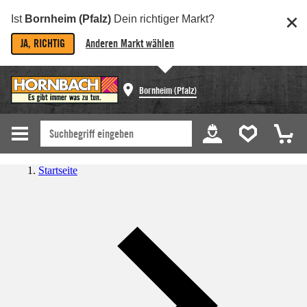
Ist
Bornheim (Pfalz)
Dein richtiger Markt?
JA, RICHTIG
Anderen Markt wählen
Bornheim (Pfalz)
Startseite