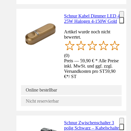
Schnur Kabel Dimmer LED 4-
25W Halogen 4-150W Gold
Artikel wurde noch nicht
bewertet.
(
0
)
Preis — 59,90 € * Alle Preise
inkl. MwSt. und ggf. zzgl.
Versandkosten pro ST
59,90
€
*
/
ST
Online bestellbar
Nicht reservierbar
Schnur Zwischenschalter 3
polig Schwarz – Kabelschalter