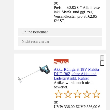
(
0
)
Preis — 62,95 € * Alle Preise
inkl. MwSt. und ggf. zzgl.
Versandkosten pro ST
62,95
€
*
/
ST
Online bestellbar
Nicht reservierbar
Akku-Rührgerät 18V Makita
DUT130Z, ohne Akku und
Ladegerät inkl. Rührer
Artikel wurde noch nicht
bewertet.
(
0
)
UVP: 336,00 €
UVP
336,00 €