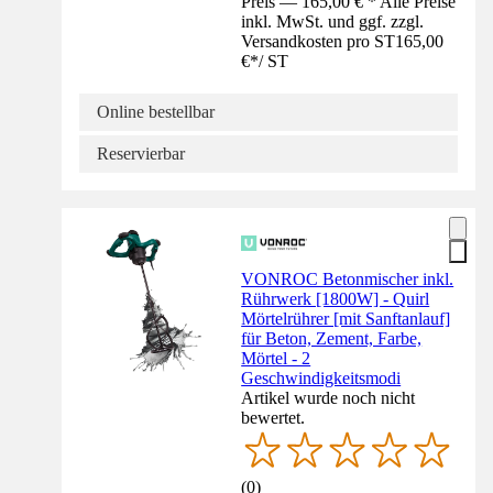
Preis — 165,00 € * Alle Preise
inkl. MwSt. und ggf. zzgl.
Versandkosten pro ST
165,00
€
*
/
ST
Online bestellbar
Reservierbar
VONROC Betonmischer inkl.
Rührwerk [1800W] - Quirl
Mörtelrührer [mit Sanftanlauf]
für Beton, Zement, Farbe,
Mörtel - 2
Geschwindigkeitsmodi
Artikel wurde noch nicht
bewertet.
(
0
)