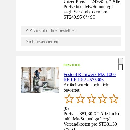
Unser Preis — 249,95 € * Alle
Preise inkl. MwSt. und ggf.
zzgl. Versandkosten pro
ST
249,95 €
*
/
ST
Z.Zt. nicht online bestellbar
Nicht reservierbar
Festool Rührwerk MX 1000
RE EF HS2 - 575806
Artikel wurde noch nicht
bewertet.
(
0
)
Preis — 381,30 € * Alle Preise
inkl. MwSt. und ggf. zzgl.
Versandkosten pro ST
381,30
€
*
/
ST