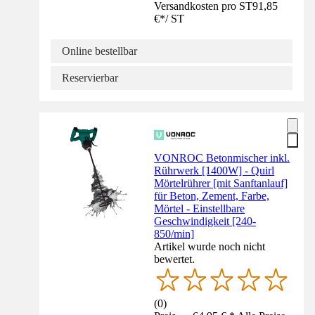
Versandkosten pro ST
91,85
€
*
/
ST
Online bestellbar
Reservierbar
VONROC Betonmischer inkl.
Rührwerk [1400W] - Quirl
Mörtelrührer [mit Sanftanlauf]
für Beton, Zement, Farbe,
Mörtel - Einstellbare
Geschwindigkeit [240-
850/min]
Artikel wurde noch nicht
bewertet.
(
0
)