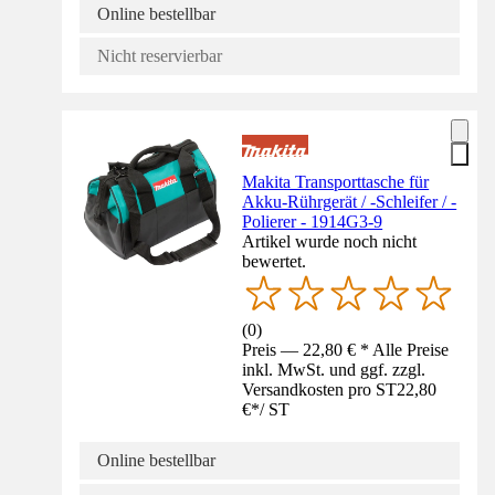
Online bestellbar
Nicht reservierbar
Makita Transporttasche für
Akku-Rührgerät / -Schleifer / -
Polierer - 1914G3-9
Artikel wurde noch nicht
bewertet.
(
0
)
Preis — 22,80 € * Alle Preise
inkl. MwSt. und ggf. zzgl.
Versandkosten pro ST
22,80
€
*
/
ST
Online bestellbar