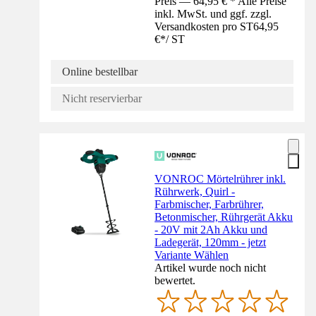
Preis — 64,95 € * Alle Preise
inkl. MwSt. und ggf. zzgl.
Versandkosten pro ST
64,95
€
*
/
ST
Online bestellbar
Nicht reservierbar
VONROC Mörtelrührer inkl.
Rührwerk, Quirl -
Farbmischer, Farbrührer,
Betonmischer, Rührgerät Akku
- 20V mit 2Ah Akku und
Ladegerät, 120mm - jetzt
Variante Wählen
Artikel wurde noch nicht
bewertet.