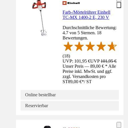
Farb-/Mörtelrührer Einhell
TC-MX 1400-2 E, 230 V
Durchschnittliche Bewertung:
4.7 von 5 Sternen. 18
Bewertungen.
(
18
)
UVP: 101,95 €
UVP
101,95 €
Unser Preis — 89,00 € * Alle
Preise inkl. MwSt. und ggf.
zzgl. Versandkosten pro
ST
89,00 €
*
/
ST
Online bestellbar
Reservierbar