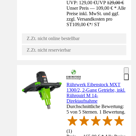
UVP: 129,00 €
UVP
129,00 €
Unser Preis — 109,00 € * Alle
Preise inkl. MwSt. und ggf.
zzgl. Versandkosten pro
ST
109,00 €
*
/
ST
Z.Zt. nicht online bestellbar
Z.Zt. nicht reservierbar
Rührwerk Eibenstock MXT
1300/2, 2-Gang Getriebe, inkl.
Rührquirl M 14-
Direktaufnahme
Durchschnittliche Bewertung:
5 von 5 Sternen. 1 Bewertung.
(
1
)