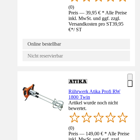
(
0
)
Preis — 39,95 € * Alle Preise
inkl. MwSt. und ggf. zzgl.
Versandkosten pro ST
39,95
€
*
/
ST
Online bestellbar
Nicht reservierbar
Rührwerk Atika Profi RW
1800 Twin
Artikel wurde noch nicht
bewertet.
(
0
)
Preis — 149,00 € * Alle Preise
inkl. MwSt. und ggf. zzgl.