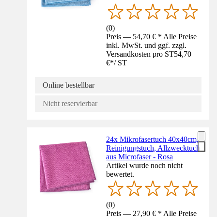
(
0
)
Preis — 54,70 € * Alle Preise
inkl. MwSt. und ggf. zzgl.
Versandkosten pro ST
54,70
€
*
/
ST
Online bestellbar
Nicht reservierbar
24x Mikrofasertuch 40x40cm,
Reinigungstuch, Allzwecktuch
aus Microfaser - Rosa
Artikel wurde noch nicht
bewertet.
(
0
)
Preis — 27,90 € * Alle Preise