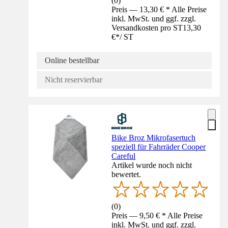
(
0
)
Preis — 13,30 € * Alle Preise
inkl. MwSt. und ggf. zzgl.
Versandkosten pro ST
13,30
€
*
/
ST
Online bestellbar
Nicht reservierbar
Bike Broz Mikrofasertuch
speziell für Fahrräder Cooper
Careful
Artikel wurde noch nicht
bewertet.
(
0
)
Preis — 9,50 € * Alle Preise
inkl. MwSt. und ggf. zzgl.