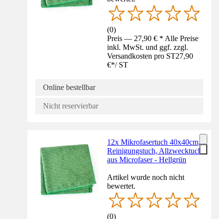
(
0
)
Preis — 27,90 € * Alle Preise
inkl. MwSt. und ggf. zzgl.
Versandkosten pro ST
27,90
€
*
/
ST
Online bestellbar
Nicht reservierbar
12x Mikrofasertuch 40x40cm,
Reinigungstuch, Allzwecktuch
aus Microfaser - Hellgrün
Artikel wurde noch nicht
bewertet.
(
0
)