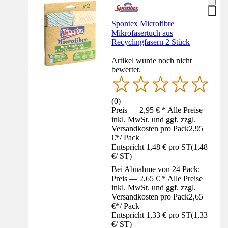
Spontex Microfibre
Mikrofasertuch aus
Recyclingfasern 2 Stück
Artikel wurde noch nicht
bewertet.
(
0
)
Preis — 2,95 € * Alle Preise
inkl. MwSt. und ggf. zzgl.
Versandkosten pro Pack
2,95
€
*
/
Pack
Entspricht 1,48 € pro ST
(
1,48
€
/
ST
)
Bei Abnahme von 24 Pack:
Preis — 2,65 € * Alle Preise
inkl. MwSt. und ggf. zzgl.
Versandkosten pro Pack
2,65
€
*
/
Pack
Entspricht 1,33 € pro ST
(
1,33
€
/
ST
)