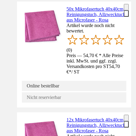
50x Mikrofasertuch 40x40cm,
Reinigungstuch, Allzwecktuch
aus Microfaser - Rosa
Artikel wurde noch nicht
bewertet.
(
0
)
Preis — 54,70 € * Alle Preise
inkl. MwSt. und ggf. zzgl.
Versandkosten pro ST
54,70
€
*
/
ST
Online bestellbar
Nicht reservierbar
12x Mikrofasertuch 40x40cm,
Reinigungstuch, Allzwecktuch
aus Microfaser - Rosa