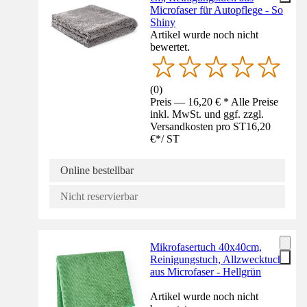
Microfaser für Autopflege - So
Shiny
Artikel wurde noch nicht
bewertet.
(
0
)
Preis — 16,20 € * Alle Preise
inkl. MwSt. und ggf. zzgl.
Versandkosten pro ST
16,20
€
*
/
ST
Online bestellbar
Nicht reservierbar
Mikrofasertuch 40x40cm,
Reinigungstuch, Allzwecktuch
aus Microfaser - Hellgrün
Artikel wurde noch nicht