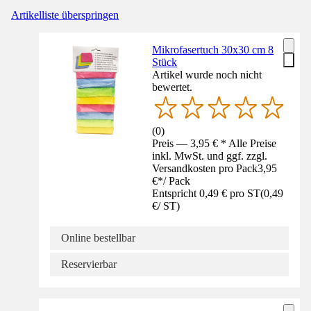
Artikelliste überspringen
Mikrofasertuch 30x30 cm 8
Stück
Artikel wurde noch nicht
bewertet.
(
0
)
Preis — 3,95 € * Alle Preise
inkl. MwSt. und ggf. zzgl.
Versandkosten pro Pack
3,95
€
*
/
Pack
Entspricht 0,49 € pro ST
(
0,49
€
/
ST
)
Online bestellbar
Reservierbar