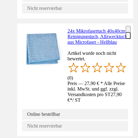
Nicht reservierbar
24x Mikrofasertuch 40x40cm,
Reinigungstuch, Allzwecktuch
aus Microfaser - Hellblau
Artikel wurde noch nicht
bewertet.
(
0
)
Preis — 27,90 € * Alle Preise
inkl. MwSt. und ggf. zzgl.
Versandkosten pro ST
27,90
€
*
/
ST
Online bestellbar
Nicht reservierbar