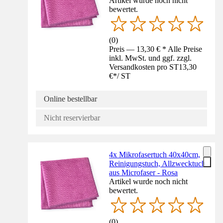
Artikel wurde noch nicht
bewertet.
(
0
)
Preis — 13,30 € * Alle Preise
inkl. MwSt. und ggf. zzgl.
Versandkosten pro ST
13,30
€
*
/
ST
Online bestellbar
Nicht reservierbar
4x Mikrofasertuch 40x40cm,
Reinigungstuch, Allzwecktuch
aus Microfaser - Rosa
Artikel wurde noch nicht
bewertet.
(
0
)