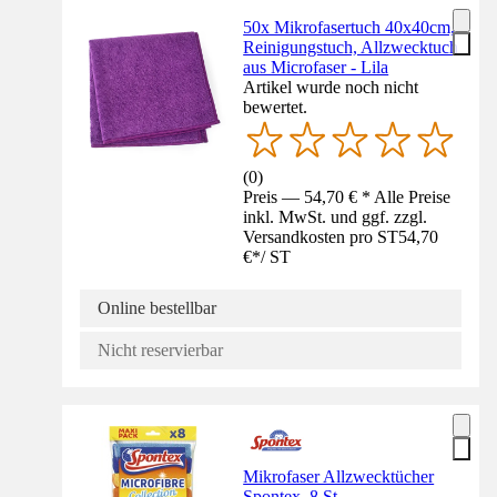
50x Mikrofasertuch 40x40cm,
Reinigungstuch, Allzwecktuch
aus Microfaser - Lila
Artikel wurde noch nicht
bewertet.
(
0
)
Preis — 54,70 € * Alle Preise
inkl. MwSt. und ggf. zzgl.
Versandkosten pro ST
54,70
€
*
/
ST
Online bestellbar
Nicht reservierbar
Mikrofaser Allzwecktücher
Spontex, 8 St.