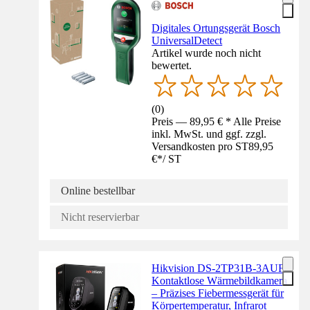
Digitales Ortungsgerät Bosch
UniversalDetect
Artikel wurde noch nicht
bewertet.
(
0
)
Preis — 89,95 € * Alle Preise
inkl. MwSt. und ggf. zzgl.
Versandkosten pro ST
89,95
€
*
/
ST
Online bestellbar
Nicht reservierbar
Hikvision DS-2TP31B-3AUF
Kontaktlose Wärmebildkamera
– Präzises Fiebermessgerät für
Körpertemperatur, Infrarot