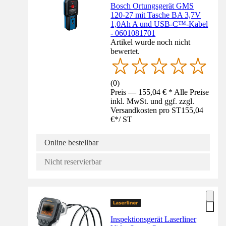
Bosch Ortungsgerät GMS
120-27 mit Tasche BA 3,7V
1,0Ah A und USB-C™-Kabel
- 0601081701
Artikel wurde noch nicht
bewertet.
(
0
)
Preis — 155,04 € * Alle Preise
inkl. MwSt. und ggf. zzgl.
Versandkosten pro ST
155,04
€
*
/
ST
Online bestellbar
Nicht reservierbar
Inspektionsgerät Laserliner