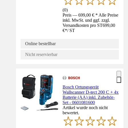
(
0
)
Preis — 699,00 € * Alle Preise
inkl. MwSt. und ggf. zzgl.
Versandkosten pro ST
699,00
€
*
/
ST
Online bestellbar
Nicht reservierbar
Bosch Ortungsgerät
Wallscanner D-tect 200 C + 4x
Batterie (AA) inkl. Zubehör-
Set - 0601081600
Artikel wurde noch nicht
bewertet.