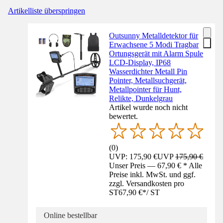
Artikelliste überspringen
Outsunny Metalldetektor für
Erwachsene 5 Modi Tragbar
Ortungsgerät mit Alarm Spule
LCD-Display, IP68
Wasserdichter Metall Pin
Pointer, Metallsuchgerät,
Metallpointer für Hunt,
Relikte, Dunkelgrau
Artikel wurde noch nicht
bewertet.
(
0
)
UVP: 175,90 €
UVP
175,90 €
Unser Preis — 67,90 € * Alle
Preise inkl. MwSt. und ggf.
zzgl. Versandkosten pro
ST
67,90 €
*
/
ST
Online bestellbar