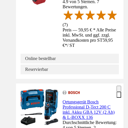
4.9 von 5 Sternen. 7
Bewertungen.
(
7
)
Preis — 59,95 € * Alle Preise
inkl. MwSt. und ggf. zzgl.
Versandkosten pro ST
59,95
€
*
/
ST
Online bestellbar
Reservierbar
Ortungsgerät Bosch
Professional D-Tect 200 C
inkl. Akku GBA 12V (2 Ah)
& L-BOXX 136
Durchschnittliche Bewertung:
4 von 5 Sternen. 2