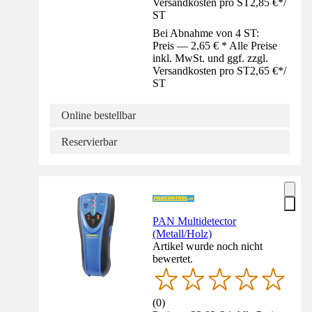
Versandkosten pro ST
2,85 €
*
/
ST
Bei Abnahme von 4 ST:
Preis — 2,65 € * Alle Preise
inkl. MwSt. und ggf. zzgl.
Versandkosten pro ST
2,65 €
*
/
ST
Online bestellbar
Reservierbar
PAN Multidetector
(Metall/Holz)
Artikel wurde noch nicht
bewertet.
(
0
)