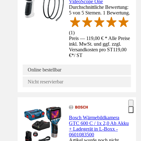
VideoScope One
Durchschnittliche Bewertung:
5 von 5 Sternen. 1 Bewertung.
(
1
)
Preis — 119,00 € * Alle Preise
inkl. MwSt. und ggf. zzgl.
Versandkosten pro ST
119,00
€
*
/
ST
Online bestellbar
Nicht reservierbar
Bosch Wärmebildkamera
GTC 600 C / 1x 2,0 Ah Akku
+ Ladegerät in L-Boxx -
0601083500
Artikel wurde noch nicht