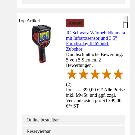
Top Artikel
JC Schwarz Wärmebildkamera
mit Infrarotsensor und 3,5"
Farbdisplay IP 65 inkl.
Zubehör
Durchschnittliche Bewertung:
5 von 5 Sternen. 2
Bewertungen.
(
2
)
Preis — 399,00 € * Alle Preise
inkl. MwSt. und ggf. zzgl.
Versandkosten pro ST
399,00
€
*
/
ST
Online bestellbar
Reservierbar