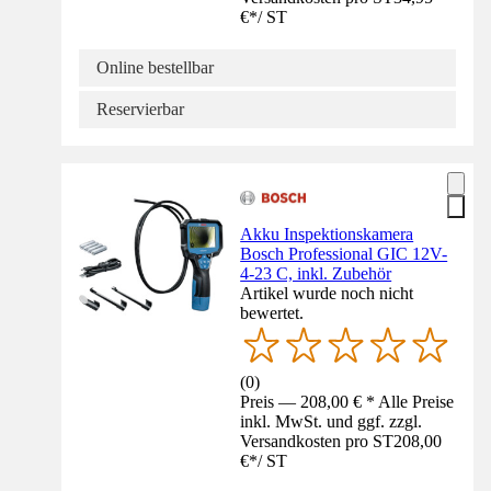
€
*
/
ST
Online bestellbar
Reservierbar
Akku Inspektionskamera
Bosch Professional GIC 12V-
4-23 C, inkl. Zubehör
Artikel wurde noch nicht
bewertet.
(
0
)
Preis — 208,00 € * Alle Preise
inkl. MwSt. und ggf. zzgl.
Versandkosten pro ST
208,00
€
*
/
ST