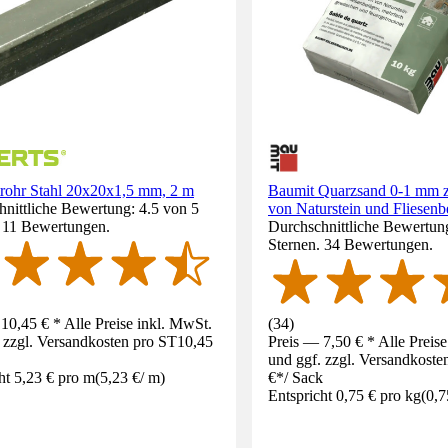
trohr Stahl 20x20x1,5 mm, 2 m
Baumit Quarzsand 0-1 mm 
nittliche Bewertung: 4.5 von 5
von Naturstein und Fliesenb
. 11 Bewertungen.
Durchschnittliche Bewertung
Sternen. 34 Bewertungen.
10,45 € * Alle Preise inkl. MwSt.
(
34
)
 zzgl. Versandkosten pro ST
10,45
Preis — 7,50 € * Alle Preis
und ggf. zzgl. Versandkoste
ht 5,23 € pro m
(
5,23 €
/
m
)
€
*
/
Sack
Entspricht 0,75 € pro kg
(
0,7