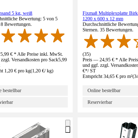
nsand 5 kg, weiß
Fixmaß Multiplexplatte Bi
nittliche Bewertung: 5 von 5
1200 x 600 x 12 mm
. 8 Bewertungen.
Durchschnittliche Bewertung
Sternen. 35 Bewertungen.
5,99 € * Alle Preise inkl. MwSt.
(
35
)
 zzgl. Versandkosten pro Sack
5,99
Preis — 24,95 € * Alle Prei
k
und ggf. zzgl. Versandkoste
ht 1,20 € pro kg
(
1,20 €
/
kg
)
€
*
/
ST
Entspricht 34,65 € pro m²
(
3
 bestellbar
Online bestellbar
vierbar
Reservierbar