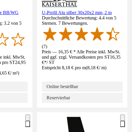
rke BB/WG
U-Profil Alu silber 30x20x2 mm, 2 m
Durchschnittliche Bewertung: 4.4 von 5
: 3.2 von 5
Sternen. 7 Bewertungen.
(
7
)
Preis — 16,35 € * Alle Preise inkl. MwSt.
se inkl. MwSt.
und ggf. zzgl. Versandkosten pro ST
16,35
n pro ST
24,95
€
*
/
ST
Entspricht 8,18 € pro m
(
8,18 €
/
m
)
4,65 €
/
m²
)
Online bestellbar
Reservierbar