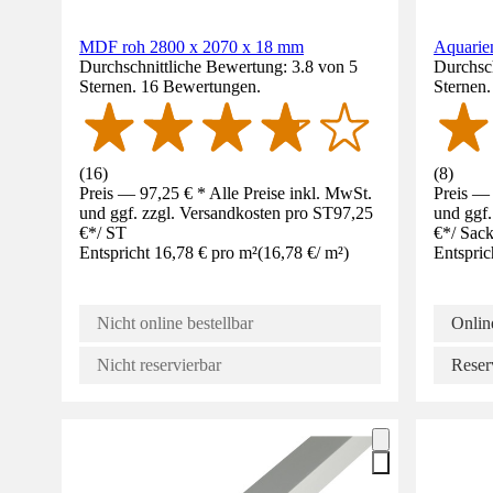
MDF roh 2800 x 2070 x 18 mm
Aquarie
Durchschnittliche Bewertung: 3.8 von 5
Durchsch
Sternen. 16 Bewertungen.
Sternen
(
16
)
(
8
)
Preis — 97,25 € * Alle Preise inkl. MwSt.
Preis — 
und ggf. zzgl. Versandkosten pro ST
97,25
und ggf.
€
*
/
ST
€
*
/
Sac
Entspricht 16,78 € pro m²
(
16,78 €
/
m²
)
Entspric
Nicht online bestellbar
Online
Nicht reservierbar
Reser