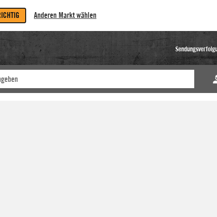
RICHTIG
Anderen Markt wählen
Sendungsverfolg