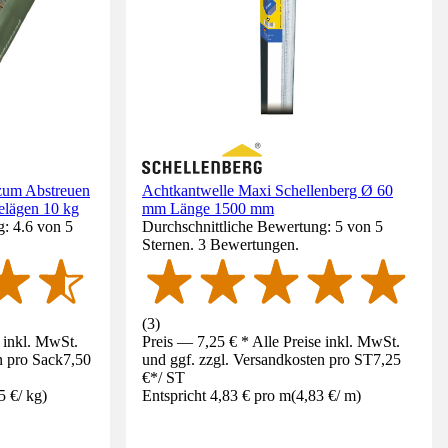
zum Abstreuen
Achtkantwelle Maxi Schellenberg Ø 60
elägen 10 kg
mm Länge 1500 mm
: 4.6 von 5
Durchschnittliche Bewertung: 5 von 5
Sternen. 3 Bewertungen.
(
3
)
e inkl. MwSt.
Preis — 7,25 € * Alle Preise inkl. MwSt.
n pro Sack
7,50
und ggf. zzgl. Versandkosten pro ST
7,25
€
*
/
ST
5 €
/
kg
)
Entspricht 4,83 € pro m
(
4,83 €
/
m
)