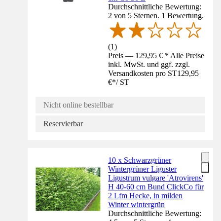
Durchschnittliche Bewertung:
2 von 5 Sternen. 1 Bewertung.
(
1
)
Preis — 129,95 € * Alle Preise
inkl. MwSt. und ggf. zzgl.
Versandkosten pro ST
129,95
€
*
/
ST
Nicht online bestellbar
Reservierbar
10 x Schwarzgrüner
Wintergrüner Liguster
Ligustrum vulgare 'Atrovirens'
H 40-60 cm Bund ClickCo für
2 Lfm Hecke, in milden
Winter wintergrün
Durchschnittliche Bewertung: