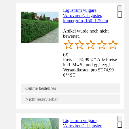
Ligustrum vulgare
'Atrovirens', Liguster,
immergrün, 150–175 cm
Artikel wurde noch nicht
bewertet.
(
0
)
Preis — 74,99 € * Alle Preise
inkl. MwSt. und ggf. zzgl.
Versandkosten pro ST
74,99
€
*
/
ST
Online bestellbar
Nicht reservierbar
Ligustrum vulgare
'Atrovirens', Liguster,