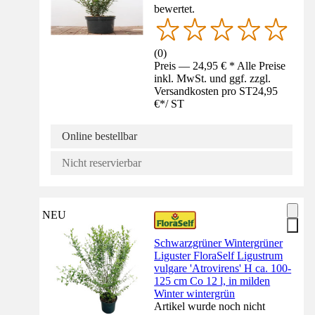
bewertet.
(
0
)
Preis — 24,95 € * Alle Preise
inkl. MwSt. und ggf. zzgl.
Versandkosten pro ST
24,95
€
*
/
ST
Online bestellbar
Nicht reservierbar
NEU
Schwarzgrüner Wintergrüner
Liguster FloraSelf Ligustrum
vulgare 'Atrovirens' H ca. 100-
125 cm Co 12 l, in milden
Winter wintergrün
Artikel wurde noch nicht