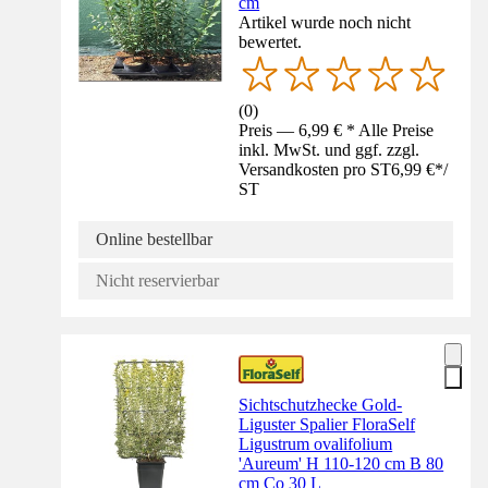
cm
Artikel wurde noch nicht
bewertet.
(
0
)
Preis — 6,99 € * Alle Preise
inkl. MwSt. und ggf. zzgl.
Versandkosten pro ST
6,99 €
*
/
ST
Online bestellbar
Nicht reservierbar
Sichtschutzhecke Gold-
Liguster Spalier FloraSelf
Ligustrum ovalifolium
'Aureum' H 110-120 cm B 80
cm Co 30 L