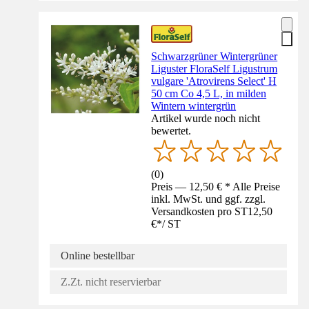
Schwarzgrüner Wintergrüner
Liguster FloraSelf Ligustrum
vulgare 'Atrovirens Select' H
50 cm Co 4,5 L, in milden
Wintern wintergrün
Artikel wurde noch nicht
bewertet.
(
0
)
Preis — 12,50 € * Alle Preise
inkl. MwSt. und ggf. zzgl.
Versandkosten pro ST
12,50
€
*
/
ST
Online bestellbar
Z.Zt. nicht reservierbar