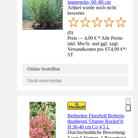
immergrün, 60–80 cm
Artikel wurde noch nicht
bewertet.
(
0
)
Preis — 4,99 € * Alle Preise
inkl. MwSt. und ggf. zzgl.
Versandkosten pro ST
4,99 €
*
/
ST
Online bestellbar
Nicht reservierbar
Berberitze FloraSelf Berberis
thunbergii 'Orange Rocket'®
H 30-40 cm Co 4,5 L
Durchschnittliche Bewertung:
5 von 5 Sternen. 1 Bewertung.