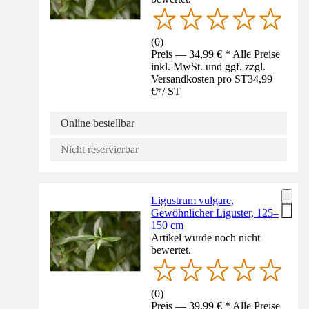
(
0
)
Preis — 34,99 € * Alle Preise
inkl. MwSt. und ggf. zzgl.
Versandkosten pro ST
34,99
€
*
/
ST
Online bestellbar
Nicht reservierbar
Ligustrum vulgare,
Gewöhnlicher Liguster, 125–
150 cm
Artikel wurde noch nicht
bewertet.
(
0
)
Preis — 39,99 € * Alle Preise