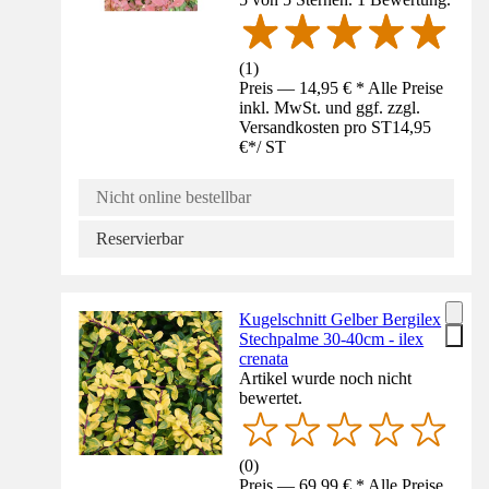
(
1
)
Preis — 14,95 € * Alle Preise
inkl. MwSt. und ggf. zzgl.
Versandkosten pro ST
14,95
€
*
/
ST
Nicht online bestellbar
Reservierbar
Kugelschnitt Gelber Bergilex
Stechpalme 30-40cm - ilex
crenata
Artikel wurde noch nicht
bewertet.
(
0
)
Preis — 69,99 € * Alle Preise