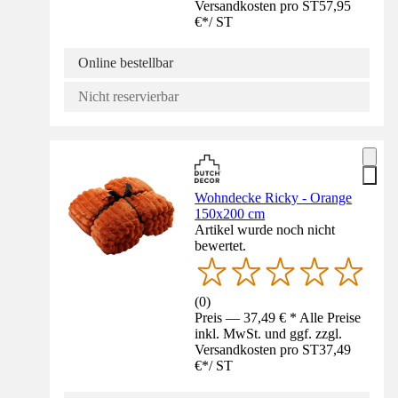
Versandkosten pro ST
57,95
€
*
/
ST
Online bestellbar
Nicht reservierbar
Wohndecke Ricky - Orange
150x200 cm
Artikel wurde noch nicht
bewertet.
(
0
)
Preis — 37,49 € * Alle Preise
inkl. MwSt. und ggf. zzgl.
Versandkosten pro ST
37,49
€
*
/
ST