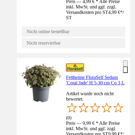
Preis — 4,99 € * Alle Preise
inkl. MwSt. und ggf. zzgl.
Versandkosten pro ST
4,99 €
*
/
ST
Nicht online bestellbar
Nicht reservierbar
Fetthenne FloraSelf Sedum
'Coral Jade' H 5-30 cm Co 3 L
Artikel wurde noch nicht
bewertet.
(
0
)
Preis — 9,99 € * Alle Preise
inkl. MwSt. und ggf. zzgl.
Versandkosten pro ST
9,99 €
*
/