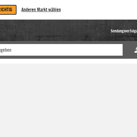
RICHTIG
Anderen Markt wählen
Sendungsverfolg