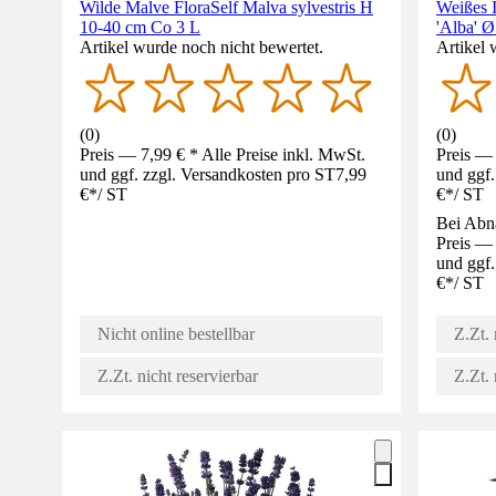
Wilde Malve FloraSelf Malva sylvestris H
Weißes 
10-40 cm Co 3 L
'Alba' 
Artikel wurde noch nicht bewertet.
Artikel 
(
0
)
(
0
)
Preis — 7,99 € * Alle Preise inkl. MwSt.
Preis — 
und ggf. zzgl. Versandkosten pro ST
7,99
und ggf.
€
*
/
ST
€
*
/
ST
Bei Abn
Preis — 
und ggf.
€
*
/
ST
Nicht online bestellbar
Z.Zt. 
Z.Zt. nicht reservierbar
Z.Zt. 