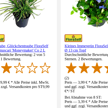
aube, Glöckchentraube FloraSelf
Kleines Immergrün FloraSel
 muscari 'Moneymaker' Co 2 L
Ø 13 cm Topf
nittliche Bewertung: 2 von 5
Durchschnittliche Bewertun
. 1 Bewertung.
Sternen. 2 Bewertungen.
(
2
)
9,99 € * Alle Preise inkl. MwSt.
Preis — 3,99 € * Alle Preis
 zzgl. Versandkosten pro ST
9,99
und ggf. zzgl. Versandkoste
€
*
/
ST
Bei Abnahme von 8 ST:
Preis — 3,39 € * Alle Preis
und ggf. zzgl. Versandkoste