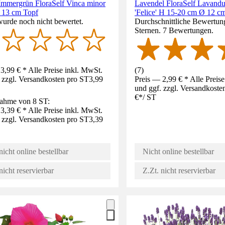
Immergrün FloraSelf Vinca minor
Lavendel FloraSelf Lavandul
Ø 13 cm Topf
'Felice' H 15-20 cm Ø 12 c
wurde noch nicht bewertet.
Durchschnittliche Bewertung
Sternen. 7 Bewertungen.
3,99 € * Alle Preise inkl. MwSt.
(
7
)
 zzgl. Versandkosten pro ST
3,99
Preis — 2,99 € * Alle Preis
und ggf. zzgl. Versandkoste
€
*
/
ST
ahme von 8 ST:
3,39 € * Alle Preise inkl. MwSt.
 zzgl. Versandkosten pro ST
3,39
nicht online bestellbar
Nicht online bestellbar
nicht reservierbar
Z.Zt. nicht reservierbar