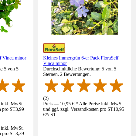
f Vinca minor
Kleines Immergrün 6-er Pack FloraSelf
Vinca minor
g: 5 von 5
Durchschnittliche Bewertung: 5 von 5
Sternen. 2 Bewertungen.
(
2
)
e inkl. MwSt.
Preis — 10,95 € * Alle Preise inkl. MwSt.
n pro ST
3,99
und ggf. zzgl. Versandkosten pro ST
10,95
€
*
/
ST
e inkl. MwSt.
n pro ST
3,39