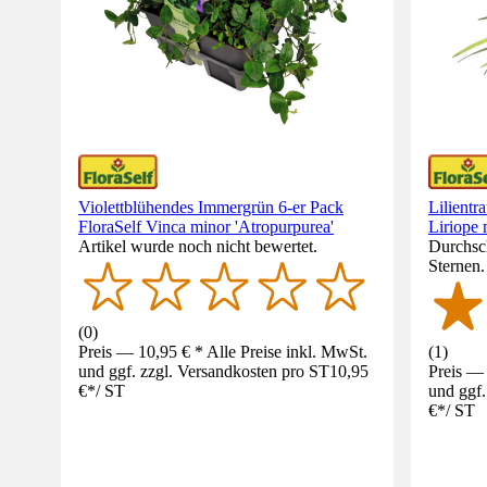
Violettblühendes Immergrün 6-er Pack
Lilientr
FloraSelf Vinca minor 'Atropurpurea'
Liriope
Artikel wurde noch nicht bewertet.
Durchsch
Sternen
(
0
)
Preis — 10,95 € * Alle Preise inkl. MwSt.
(
1
)
und ggf. zzgl. Versandkosten pro ST
10,95
Preis — 
€
*
/
ST
und ggf.
€
*
/
ST