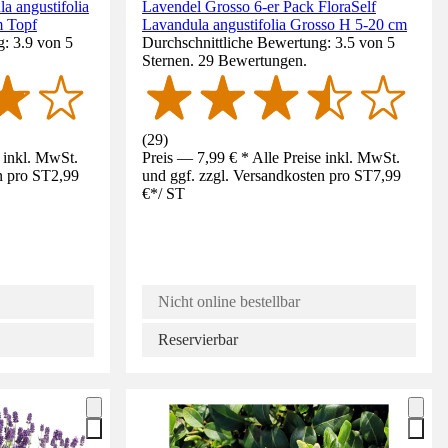
a angustifolia
Lavendel Grosso 6-er Pack FloraSelf
m Topf
Lavandula angustifolia Grosso H 5-20 cm
: 3.9 von 5
Durchschnittliche Bewertung: 3.5 von 5
Sternen. 29 Bewertungen.
(
29
)
e inkl. MwSt.
Preis — 7,99 € * Alle Preise inkl. MwSt.
n pro ST
2,99
und ggf. zzgl. Versandkosten pro ST
7,99
€
*
/
ST
Nicht online bestellbar
Reservierbar