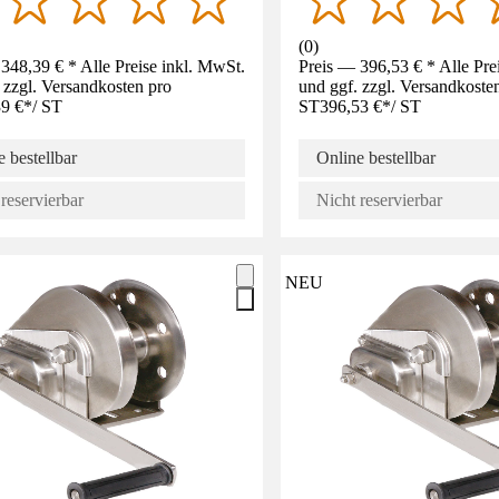
(
0
)
348,39 € * Alle Preise inkl. MwSt.
Preis — 396,53 € * Alle Pre
 zzgl. Versandkosten pro
und ggf. zzgl. Versandkoste
9 €
*
/
ST
ST
396,53 €
*
/
ST
 bestellbar
Online bestellbar
reservierbar
Nicht reservierbar
NEU