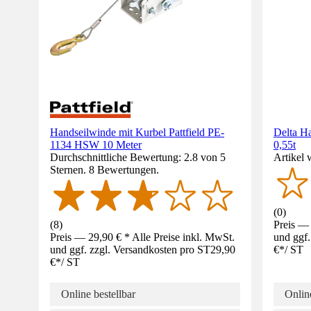
Handseilwinde mit Kurbel Pattfield PE-
Delta Ha
1134 HSW 10 Meter
0,55t
Durchschnittliche Bewertung: 2.8 von 5
Artikel 
Sternen. 8 Bewertungen.
(
0
)
(
8
)
Preis — 
Preis — 29,90 € * Alle Preise inkl. MwSt.
und ggf.
und ggf. zzgl. Versandkosten pro ST
29,90
€
*
/
ST
€
*
/
ST
Online bestellbar
Online