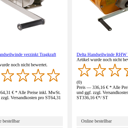
ndseilwinde verzinkt Tragkraft
Delta Handseilwinde RHW T
Artikel wurde noch nicht be
wurde noch nicht bewertet.
(
0
)
Preis — 336,16 € * Alle Pre
64,31 € * Alle Preise inkl. MwSt.
und ggf. zzgl. Versandkoste
 zzgl. Versandkosten pro ST
64,31
ST
336,16 €
*
/
ST
 bestellbar
Online bestellbar