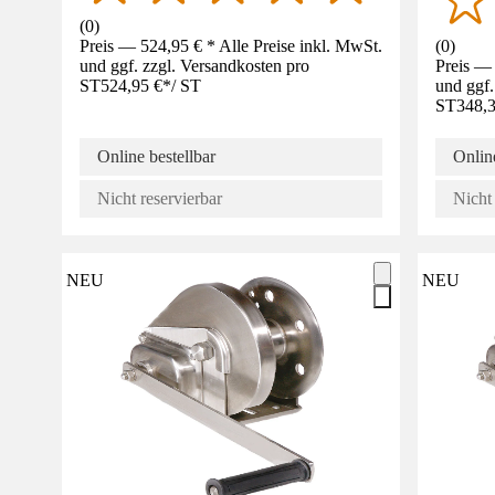
(
0
)
Preis — 524,95 € * Alle Preise inkl. MwSt.
(
0
)
und ggf. zzgl. Versandkosten pro
Preis — 
ST
524,95 €
*
/
ST
und ggf.
ST
348,3
Online bestellbar
Online
Nicht reservierbar
Nicht 
NEU
NEU