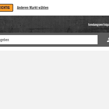
RICHTIG
Anderen Markt wählen
Sendungsverfolg