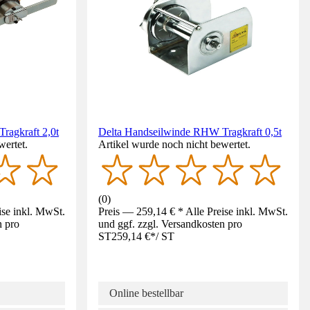
ragkraft 2,0t
Delta Handseilwinde RHW Tragkraft 0,5t
wertet.
Artikel wurde noch nicht bewertet.
(
0
)
ise inkl. MwSt.
Preis — 259,14 € * Alle Preise inkl. MwSt.
n pro
und ggf. zzgl. Versandkosten pro
ST
259,14 €
*
/
ST
Online bestellbar