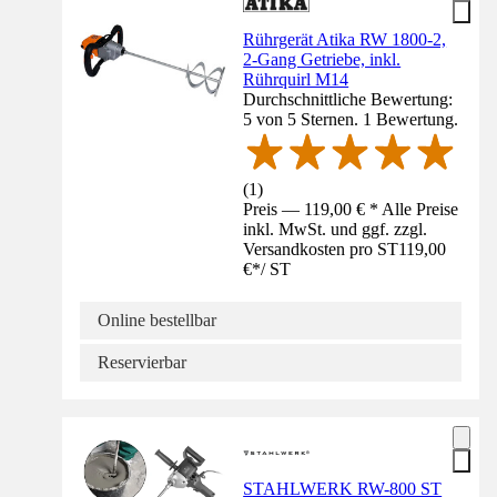
Rührgerät Atika RW 1800-2,
2-Gang Getriebe, inkl.
Rührquirl M14
Durchschnittliche Bewertung:
5 von 5 Sternen. 1 Bewertung.
(
1
)
Preis — 119,00 € * Alle Preise
inkl. MwSt. und ggf. zzgl.
Versandkosten pro ST
119,00
€
*
/
ST
Online bestellbar
Reservierbar
STAHLWERK RW-800 ST