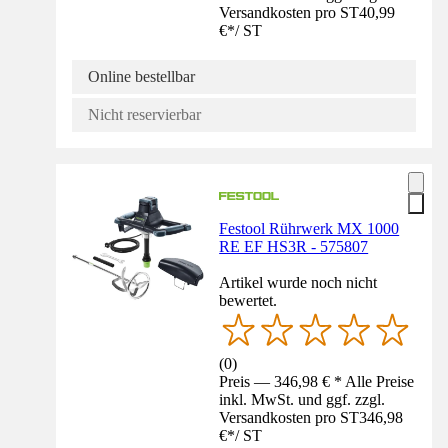
Versandkosten pro ST
40,99
€
*
/
ST
Online bestellbar
Nicht reservierbar
Festool Rührwerk MX 1000
RE EF HS3R - 575807
Artikel wurde noch nicht
bewertet.
(
0
)
Preis — 346,98 € * Alle Preise
inkl. MwSt. und ggf. zzgl.
Versandkosten pro ST
346,98
€
*
/
ST