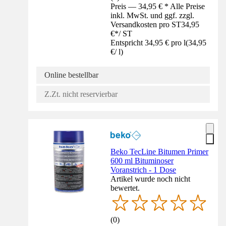
Preis — 34,95 € * Alle Preise
inkl. MwSt. und ggf. zzgl.
Versandkosten pro ST
34,95
€
*
/
ST
Entspricht 34,95 € pro l
(
34,95
€
/
l
)
Online bestellbar
Z.Zt. nicht reservierbar
Beko TecLine Bitumen Primer
600 ml Bituminoser
Voranstrich - 1 Dose
Artikel wurde noch nicht
bewertet.
(
0
)