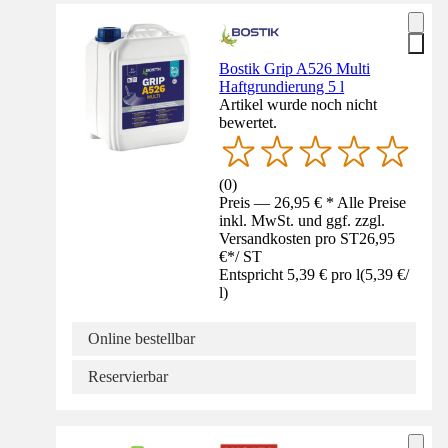
Bostik Grip A526 Multi
Haftgrundierung 5 l
Artikel wurde noch nicht
bewertet.
(
0
)
Preis — 26,95 € * Alle Preise
inkl. MwSt. und ggf. zzgl.
Versandkosten pro ST
26,95
€
*
/
ST
Entspricht 5,39 € pro l
(
5,39 €
/
l
)
Online bestellbar
Reservierbar