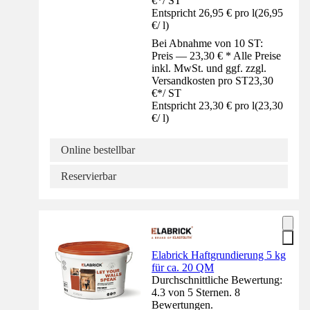
€
*
/
ST
Entspricht 26,95 € pro l
(
26,95
€
/
l
)
Bei Abnahme von 10 ST:
Preis — 23,30 € * Alle Preise
inkl. MwSt. und ggf. zzgl.
Versandkosten pro ST
23,30
€
*
/
ST
Entspricht 23,30 € pro l
(
23,30
€
/
l
)
Online bestellbar
Reservierbar
Elabrick Haftgrundierung 5 kg
für ca. 20 QM
Durchschnittliche Bewertung:
4.3 von 5 Sternen. 8
Bewertungen.