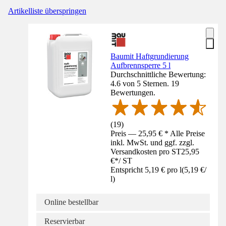
Artikelliste überspringen
Baumit Haftgrundierung
Aufbrennsperre 5 l
Durchschnittliche Bewertung:
4.6 von 5 Sternen. 19
Bewertungen.
(
19
)
Preis — 25,95 € * Alle Preise
inkl. MwSt. und ggf. zzgl.
Versandkosten pro ST
25,95
€
*
/
ST
Entspricht 5,19 € pro l
(
5,19 €
/
l
)
Online bestellbar
Reservierbar