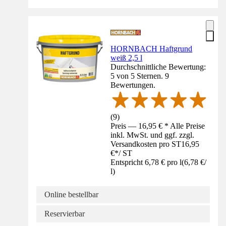
HORNBACH Haftgrund
weiß 2,5 l
Durchschnittliche Bewertung:
5 von 5 Sternen. 9
Bewertungen.
(
9
)
Preis — 16,95 € * Alle Preise
inkl. MwSt. und ggf. zzgl.
Versandkosten pro ST
16,95
€
*
/
ST
Entspricht 6,78 € pro l
(
6,78 €
/
l
)
Online bestellbar
Reservierbar