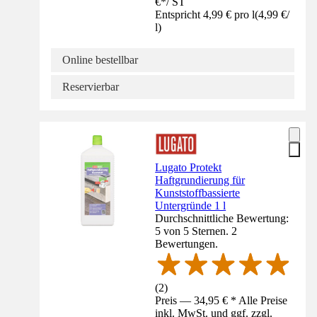
€
*
/
ST
Entspricht 4,99 € pro l
(
4,99 €
/
l
)
Online bestellbar
Reservierbar
Lugato Protekt
Haftgrundierung für
Kunststoffbassierte
Untergründe 1 l
Durchschnittliche Bewertung:
5 von 5 Sternen. 2
Bewertungen.
(
2
)
Preis — 34,95 € * Alle Preise
inkl. MwSt. und ggf. zzgl.