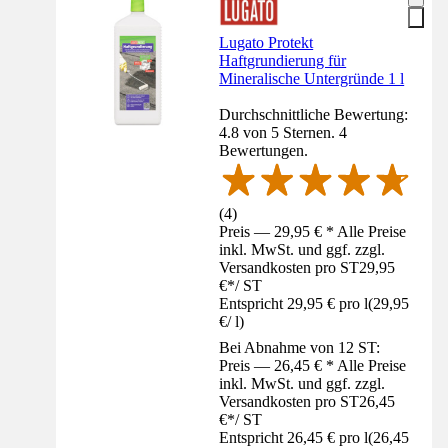
Lugato Protekt
Haftgrundierung für
Mineralische Untergründe 1 l
Durchschnittliche Bewertung:
4.8 von 5 Sternen. 4
Bewertungen.
(
4
)
Preis — 29,95 € * Alle Preise
inkl. MwSt. und ggf. zzgl.
Versandkosten pro ST
29,95
€
*
/
ST
Entspricht 29,95 € pro l
(
29,95
€
/
l
)
Bei Abnahme von 12 ST:
Preis — 26,45 € * Alle Preise
inkl. MwSt. und ggf. zzgl.
Versandkosten pro ST
26,45
€
*
/
ST
Entspricht 26,45 € pro l
(
26,45