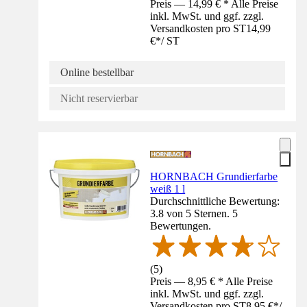
Preis — 14,99 € * Alle Preise
inkl. MwSt. und ggf. zzgl.
Versandkosten pro ST
14,99
€
*
/
ST
Online bestellbar
Nicht reservierbar
HORNBACH Grundierfarbe
weiß 1 l
Durchschnittliche Bewertung:
3.8 von 5 Sternen. 5
Bewertungen.
(
5
)
Preis — 8,95 € * Alle Preise
inkl. MwSt. und ggf. zzgl.
Versandkosten pro ST
8,95 €
*
/