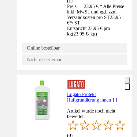
(
1
)
Preis — 23,95 € * Alle Preise
inkl. MwSt. und ggf. zzgl.
Versandkosten pro ST
23,95
€
*
/
ST
Entspricht 23,95 € pro
kg
(
23,95 €
/
kg
)
Online bestellbar
Nicht reservierbar
Lugato Protekt
Haftgrundierung innen 1 l
Artikel wurde noch nicht
bewertet.
(
0
)