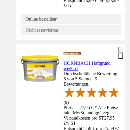
Entspricht 23,99 € pro l
(
23,99
€
/
l
)
Online bestellbar
Nicht reservierbar
HORNBACH Haftgrund
weiß 5 l
Durchschnittliche Bewertung:
5 von 5 Sternen. 9
Bewertungen.
(
9
)
Preis — 27,95 € * Alle Preise
inkl. MwSt. und ggf. zzgl.
Versandkosten pro ST
27,95
€
*
/
ST
Entspricht 5,59 € pro l
(
5,59 €
/