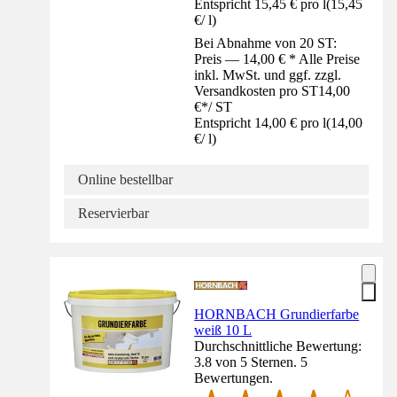
Entspricht 15,45 € pro l
(
15,45
€
/
l
)
Bei Abnahme von 20 ST:
Preis — 14,00 € * Alle Preise
inkl. MwSt. und ggf. zzgl.
Versandkosten pro ST
14,00
€
*
/
ST
Entspricht 14,00 € pro l
(
14,00
€
/
l
)
Online bestellbar
Reservierbar
HORNBACH Grundierfarbe
weiß 10 L
Durchschnittliche Bewertung:
3.8 von 5 Sternen. 5
Bewertungen.