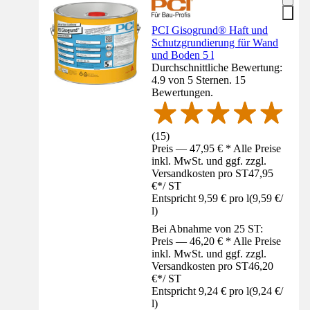
PCI Gisogrund® Haft und
Schutzgrundierung für Wand
und Boden 5 l
Durchschnittliche Bewertung:
4.9 von 5 Sternen. 15
Bewertungen.
(
15
)
Preis — 47,95 € * Alle Preise
inkl. MwSt. und ggf. zzgl.
Versandkosten pro ST
47,95
€
*
/
ST
Entspricht 9,59 € pro l
(
9,59 €
/
l
)
Bei Abnahme von 25 ST:
Preis — 46,20 € * Alle Preise
inkl. MwSt. und ggf. zzgl.
Versandkosten pro ST
46,20
€
*
/
ST
Entspricht 9,24 € pro l
(
9,24 €
/
l
)