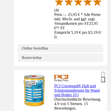
(
4
)
Preis — 25,95 € * Alle Preise
inkl. MwSt. und ggf. zzgl.
Versandkosten pro ST
25,95
€
*
/
ST
Entspricht 5,19 € pro l
(
5,19 €
/
l
)
Online bestellbar
Reservierbar
PCI Gisogrund® Haft und
Schutzgrundierung für Wand
und Boden 10 l
Durchschnittliche Bewertung:
4.9 von 5 Sternen. 15
Bewertungen.