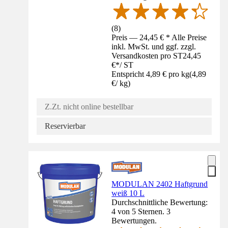
(
8
)
Preis — 24,45 € * Alle Preise
inkl. MwSt. und ggf. zzgl.
Versandkosten pro ST
24,45
€
*
/
ST
Entspricht 4,89 € pro kg
(
4,89
€
/
kg
)
Z.Zt. nicht online bestellbar
Reservierbar
MODULAN 2402 Haftgrund
weiß 10 L
Durchschnittliche Bewertung:
4 von 5 Sternen. 3
Bewertungen.