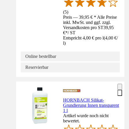
(
5
)
Preis — 39,95 € * Alle Preise
inkl. MwSt. und ggf. zzgl.
Versandkosten pro ST
39,95
€
*
/
ST
Entspricht 4,00 € pro l
(
4,00 €
/
l
)
Online bestellbar
Reservierbar
HORNBACH Silikat-
Grundierung Innen transparent
1 l
Artikel wurde noch nicht
bewertet.