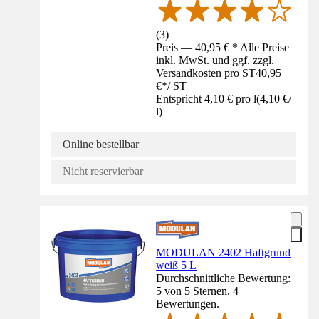
(
3
)
Preis — 40,95 € * Alle Preise
inkl. MwSt. und ggf. zzgl.
Versandkosten pro ST
40,95
€
*
/
ST
Entspricht 4,10 € pro l
(
4,10 €
/
l
)
Online bestellbar
Nicht reservierbar
MODULAN 2402 Haftgrund
weiß 5 L
Durchschnittliche Bewertung:
5 von 5 Sternen. 4
Bewertungen.