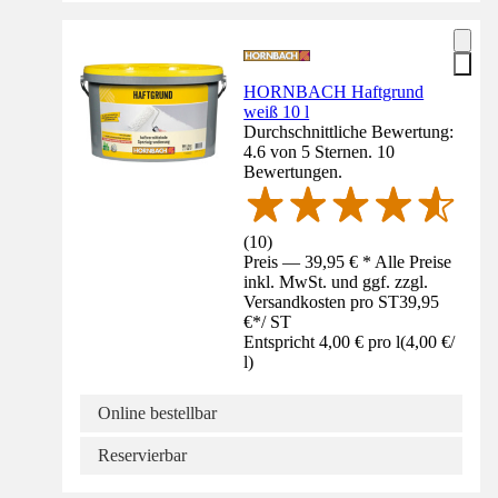
HORNBACH Haftgrund
weiß 10 l
Durchschnittliche Bewertung:
4.6 von 5 Sternen. 10
Bewertungen.
(
10
)
Preis — 39,95 € * Alle Preise
inkl. MwSt. und ggf. zzgl.
Versandkosten pro ST
39,95
€
*
/
ST
Entspricht 4,00 € pro l
(
4,00 €
/
l
)
Online bestellbar
Reservierbar