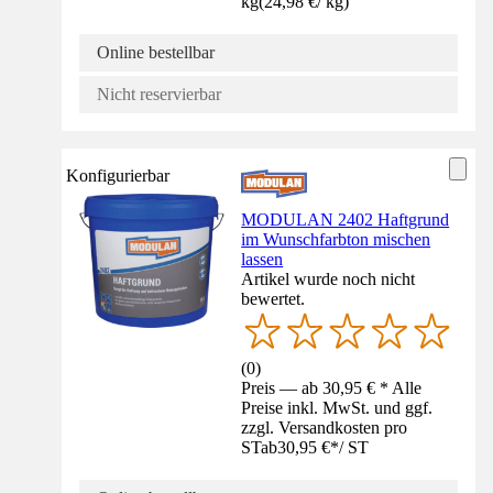
kg
(
24,98 €
/
kg
)
Online bestellbar
Nicht reservierbar
Konfigurierbar
MODULAN 2402 Haftgrund
im Wunschfarbton mischen
lassen
Artikel wurde noch nicht
bewertet.
(
0
)
Preis — ab 30,95 € * Alle
Preise inkl. MwSt. und ggf.
zzgl. Versandkosten pro
ST
ab
30,95 €
*
/
ST