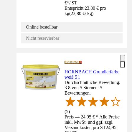
€
*
/
ST
Entspricht 23,80 € pro
kg
(
23,80 €
/
kg
)
Online bestellbar
Nicht reservierbar
HORNBACH Grundierfarbe
weiß 5 l
Durchschnittliche Bewertung:
3.8 von 5 Sternen. 5
Bewertungen.
(
5
)
Preis — 24,95 € * Alle Preise
inkl. MwSt. und ggf. zzgl.
Versandkosten pro ST
24,95