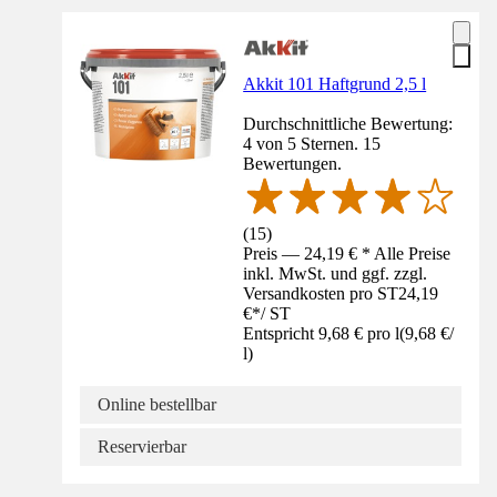
Akkit 101 Haftgrund 2,5 l
Durchschnittliche Bewertung:
4 von 5 Sternen. 15
Bewertungen.
(
15
)
Preis — 24,19 € * Alle Preise
inkl. MwSt. und ggf. zzgl.
Versandkosten pro ST
24,19
€
*
/
ST
Entspricht 9,68 € pro l
(
9,68 €
/
l
)
Online bestellbar
Reservierbar