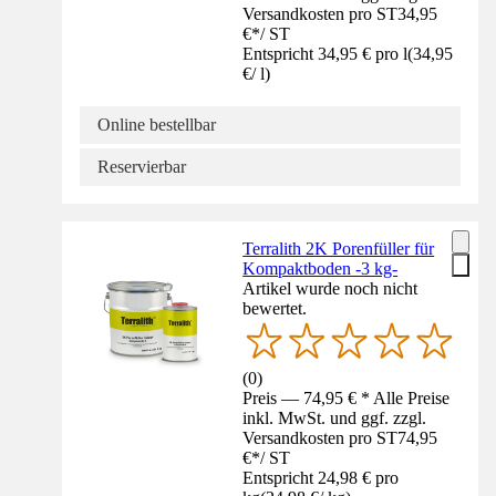
Versandkosten pro ST
34,95
€
*
/
ST
Entspricht 34,95 € pro l
(
34,95
€
/
l
)
Online bestellbar
Reservierbar
Terralith 2K Porenfüller für
Kompaktboden -3 kg-
Artikel wurde noch nicht
bewertet.
(
0
)
Preis — 74,95 € * Alle Preise
inkl. MwSt. und ggf. zzgl.
Versandkosten pro ST
74,95
€
*
/
ST
Entspricht 24,98 € pro