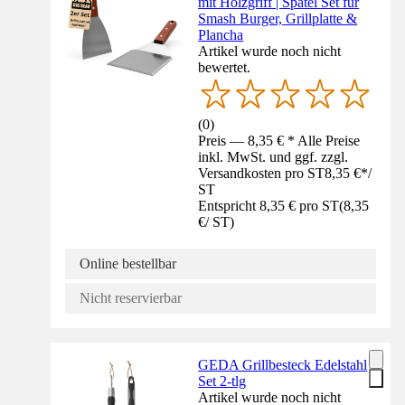
mit Holzgriff | Spatel Set für
Smash Burger, Grillplatte &
Plancha
Artikel wurde noch nicht
bewertet.
(
0
)
Preis — 8,35 € * Alle Preise
inkl. MwSt. und ggf. zzgl.
Versandkosten pro ST
8,35 €
*
/
ST
Entspricht 8,35 € pro ST
(
8,35
€
/
ST
)
Online bestellbar
Nicht reservierbar
GEDA Grillbesteck Edelstahl
Set 2-tlg
Artikel wurde noch nicht