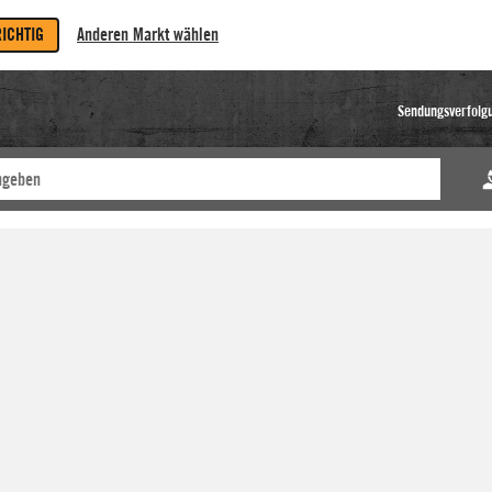
RICHTIG
Anderen Markt wählen
Sendungsverfolg