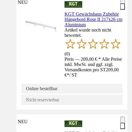
NEU
KGT Gewächshaus Zubehör
Hängebord Rose II 217x26 cm
Aluminium
Artikel wurde noch nicht
bewertet.
(
0
)
Preis — 209,00 € * Alle Preise
inkl. MwSt. und ggf. zzgl.
Versandkosten pro ST
209,00
€
*
/
ST
Online bestellbar
Nicht reservierbar
NEU