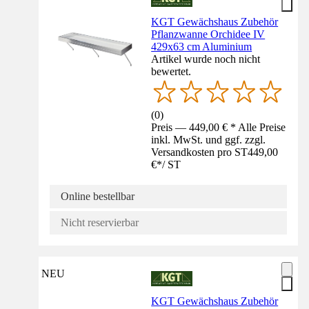
KGT Gewächshaus Zubehör
Pflanzwanne Orchidee IV
429x63 cm Aluminium
Artikel wurde noch nicht
bewertet.
(
0
)
Preis — 449,00 € * Alle Preise
inkl. MwSt. und ggf. zzgl.
Versandkosten pro ST
449,00
€
*
/
ST
Online bestellbar
Nicht reservierbar
NEU
KGT Gewächshaus Zubehör