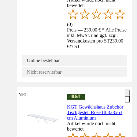
bewertet.
(
0
)
Preis — 239,00 € * Alle Preise
inkl. MwSt. und ggf. zzgl.
Versandkosten pro ST
239,00
€
*
/
ST
Online bestellbar
Nicht reservierbar
NEU
KGT Gewächshaus Zubehör
Tischgestell Rose III 323x63
cm Aluminium
Artikel wurde noch nicht
bewertet.