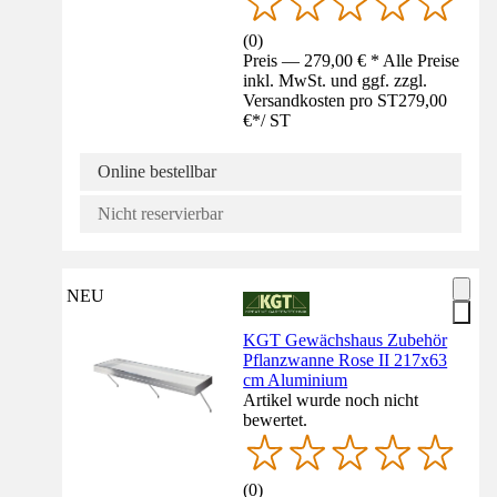
(
0
)
Preis — 279,00 € * Alle Preise
inkl. MwSt. und ggf. zzgl.
Versandkosten pro ST
279,00
€
*
/
ST
Online bestellbar
Nicht reservierbar
NEU
KGT Gewächshaus Zubehör
Pflanzwanne Rose II 217x63
cm Aluminium
Artikel wurde noch nicht
bewertet.
(
0
)