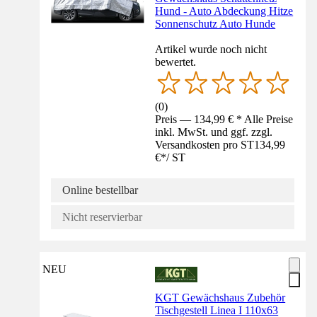
Hund - Auto Abdeckung Hitze
Sonnenschutz Auto Hunde
Artikel wurde noch nicht
bewertet.
(
0
)
Preis — 134,99 € * Alle Preise
inkl. MwSt. und ggf. zzgl.
Versandkosten pro ST
134,99
€
*
/
ST
Online bestellbar
Nicht reservierbar
NEU
KGT Gewächshaus Zubehör
Tischgestell Linea I 110x63