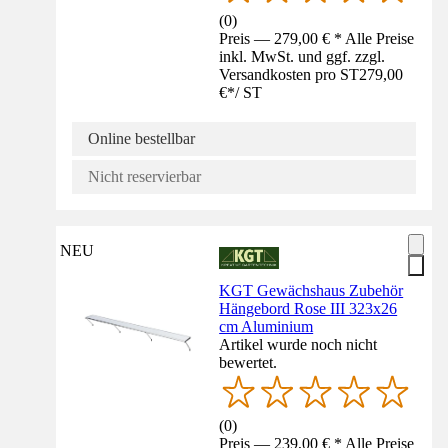
(
0
)
Preis — 279,00 € * Alle Preise
inkl. MwSt. und ggf. zzgl.
Versandkosten pro ST
279,00
€
*
/
ST
Online bestellbar
Nicht reservierbar
NEU
KGT Gewächshaus Zubehör
Hängebord Rose III 323x26
cm Aluminium
Artikel wurde noch nicht
bewertet.
(
0
)
Preis — 239,00 € * Alle Preise