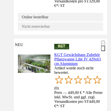
Versandkosten pro ST
329,00
€
*
/
ST
Online bestellbar
Nicht reservierbar
NEU
KGT Gewächshaus Zubehör
Pflanzwanne Lilie IV 429x63
cm Aluminium
Artikel wurde noch nicht
bewertet.
(
0
)
Preis — 449,00 € * Alle Preise
inkl. MwSt. und ggf. zzgl.
Versandkosten pro ST
449,00
€
*
/
ST