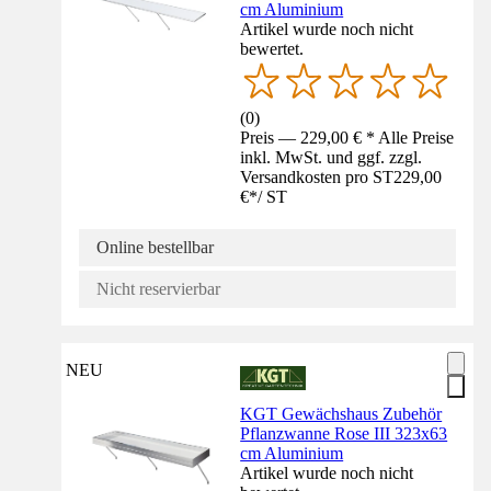
cm Aluminium
Artikel wurde noch nicht
bewertet.
(
0
)
Preis — 229,00 € * Alle Preise
inkl. MwSt. und ggf. zzgl.
Versandkosten pro ST
229,00
€
*
/
ST
Online bestellbar
Nicht reservierbar
NEU
KGT Gewächshaus Zubehör
Pflanzwanne Rose III 323x63
cm Aluminium
Artikel wurde noch nicht