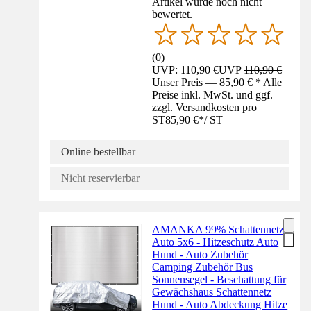
Artikel wurde noch nicht
bewertet.
(
0
)
UVP: 110,90 €
UVP
110,90 €
Unser Preis — 85,90 € * Alle
Preise inkl. MwSt. und ggf.
zzgl. Versandkosten pro
ST
85,90 €
*
/
ST
Online bestellbar
Nicht reservierbar
AMANKA 99% Schattennetz
Auto 5x6 - Hitzeschutz Auto
Hund - Auto Zubehör
Camping Zubehör Bus
Sonnensegel - Beschattung für
Gewächshaus Schattennetz
Hund - Auto Abdeckung Hitze