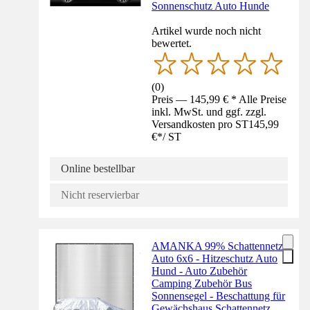
Sonnenschutz Auto Hunde
Artikel wurde noch nicht
bewertet.
(
0
)
Preis — 145,99 € * Alle Preise
inkl. MwSt. und ggf. zzgl.
Versandkosten pro ST
145,99
€
*
/
ST
Online bestellbar
Nicht reservierbar
AMANKA 99% Schattennetz
Auto 6x6 - Hitzeschutz Auto
Hund - Auto Zubehör
Camping Zubehör Bus
Sonnensegel - Beschattung für
Gewächshaus Schattennetz