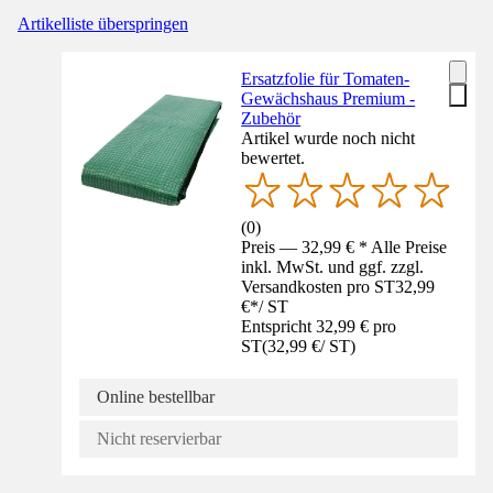
Artikelliste überspringen
Ersatzfolie für Tomaten-
Gewächshaus Premium -
Zubehör
Artikel wurde noch nicht
bewertet.
(
0
)
Preis — 32,99 € * Alle Preise
inkl. MwSt. und ggf. zzgl.
Versandkosten pro ST
32,99
€
*
/
ST
Entspricht 32,99 € pro
ST
(
32,99 €
/
ST
)
Online bestellbar
Nicht reservierbar