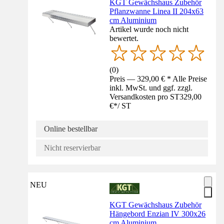
KGT Gewächshaus Zubehör
Pflanzwanne Linea II 204x63
cm Aluminium
Artikel wurde noch nicht
bewertet.
(
0
)
Preis — 329,00 € * Alle Preise
inkl. MwSt. und ggf. zzgl.
Versandkosten pro ST
329,00
€
*
/
ST
Online bestellbar
Nicht reservierbar
NEU
KGT Gewächshaus Zubehör
Hängebord Enzian IV 300x26
cm Aluminium