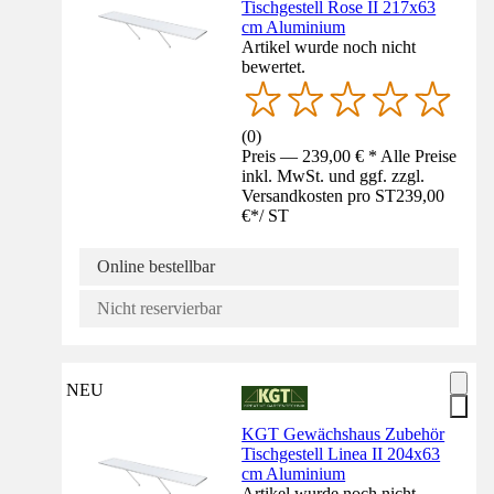
Tischgestell Rose II 217x63
cm Aluminium
Artikel wurde noch nicht
bewertet.
(
0
)
Preis — 239,00 € * Alle Preise
inkl. MwSt. und ggf. zzgl.
Versandkosten pro ST
239,00
€
*
/
ST
Online bestellbar
Nicht reservierbar
NEU
KGT Gewächshaus Zubehör
Tischgestell Linea II 204x63
cm Aluminium
Artikel wurde noch nicht