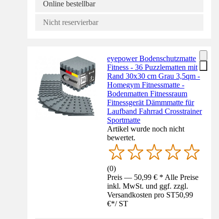
Online bestellbar
Nicht reservierbar
eyepower Bodenschutzmatte
Fitness - 36 Puzzlematten mit
Rand 30x30 cm Grau 3,5qm -
Homegym Fitnessmatte -
Bodenmatten Fitnessraum
Fitnessgerät Dämmmatte für
Laufband Fahrrad Crosstrainer
Sportmatte
Artikel wurde noch nicht
bewertet.
(
0
)
Preis — 50,99 € * Alle Preise
inkl. MwSt. und ggf. zzgl.
Versandkosten pro ST
50,99
€
*
/
ST