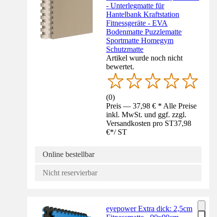
- Unterlegmatte für
Hantelbank Kraftstation
Fitnessgeräte - EVA
Bodenmatte Puzzlematte
Sportmatte Homegym
Schutzmatte
Artikel wurde noch nicht
bewertet.
(
0
)
Preis — 37,98 € * Alle Preise
inkl. MwSt. und ggf. zzgl.
Versandkosten pro ST
37,98
€
*
/
ST
Online bestellbar
Nicht reservierbar
eyepower Extra dick: 2,5cm