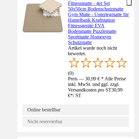
Fitnessmatte - 4er Set
50x50cm Bodenschutzmatte
Gym Matte - Unterlegmatte für
Hantelbank Kraftstation
Fitnessgeräte EVA
Bodenmatte Puzzlematte
Sportmatte Homegym
Schutzmatte
Artikel wurde noch nicht
bewertet.
(
0
)
Preis — 30,99 € * Alle Preise
inkl. MwSt. und ggf. zzgl.
Versandkosten pro ST
30,99
€
*
/
ST
Online bestellbar
Nicht reservierbar