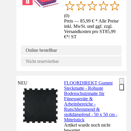
(
0
)
Preis — 85,99 € * Alle Preise
inkl. MwSt. und ggf. zzgl.
Versandkosten pro ST
85,99
€
*
/
ST
Online bestellbar
Nicht reservierbar
NEU
FLOORDIREKT Gummi
Steckmatte - Robuste
Bodenschutzmatte für
Fitnessgeräte &
Arbeitsbereiche -
Rutschhemmend &
stoßdämpfend - 50 x 50 cm -
Mittelstück
Artikel wurde noch nicht
bewertet.