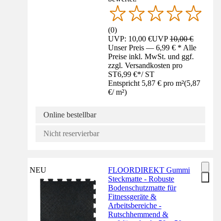
(
0
)
UVP: 10,00 €
UVP
10,00 €
Unser Preis — 6,99 € * Alle
Preise inkl. MwSt. und ggf.
zzgl. Versandkosten pro
ST
6,99 €
*
/
ST
Entspricht 5,87 € pro m²
(
5,87
€
/
m²
)
Online bestellbar
Nicht reservierbar
NEU
FLOORDIREKT Gummi
Steckmatte - Robuste
Bodenschutzmatte für
Fitnessgeräte &
Arbeitsbereiche -
Rutschhemmend &