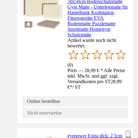
50x50cm Bodenschutzmatte
Gym Matte - Unterlegmatte für
Hantelbank Kraftstation
Fitnessgeräte EVA
Bodenmatte Puzzlematte
Sportmatte Homegym
Schutzmatte
Artikel wurde noch nicht
bewertet.
(
0
)
Preis — 28,99 € * Alle Preise
inkl. MwSt. und ggf. zzgl.
Versandkosten pro ST
28,99
€
*
/
ST
Online bestellbar
Nicht reservierbar
eyepower Extra dick: 2,5cm