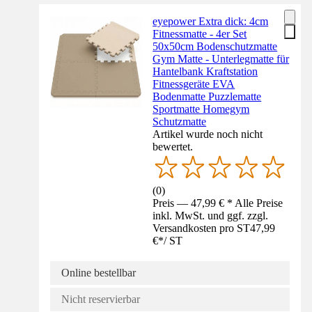
eyepower Extra dick: 4cm
Fitnessmatte - 4er Set
50x50cm Bodenschutzmatte
Gym Matte - Unterlegmatte für
Hantelbank Kraftstation
Fitnessgeräte EVA
Bodenmatte Puzzlematte
Sportmatte Homegym
Schutzmatte
Artikel wurde noch nicht
bewertet.
(
0
)
Preis — 47,99 € * Alle Preise
inkl. MwSt. und ggf. zzgl.
Versandkosten pro ST
47,99
€
*
/
ST
Online bestellbar
Nicht reservierbar