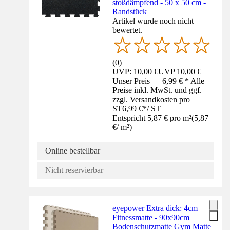
stoßdämpfend - 50 x 50 cm -
Randstück
Artikel wurde noch nicht
bewertet.
(
0
)
UVP: 10,00 €
UVP
10,00 €
Unser Preis — 6,99 € * Alle
Preise inkl. MwSt. und ggf.
zzgl. Versandkosten pro
ST
6,99 €
*
/
ST
Entspricht 5,87 € pro m²
(
5,87
€
/
m²
)
Online bestellbar
Nicht reservierbar
eyepower Extra dick: 4cm
Fitnessmatte - 90x90cm
Bodenschutzmatte Gym Matte