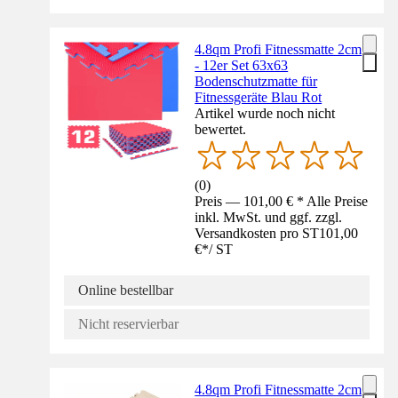
4.8qm Profi Fitnessmatte 2cm
- 12er Set 63x63
Bodenschutzmatte für
Fitnessgeräte Blau Rot
Artikel wurde noch nicht
bewertet.
(
0
)
Preis — 101,00 € * Alle Preise
inkl. MwSt. und ggf. zzgl.
Versandkosten pro ST
101,00
€
*
/
ST
Online bestellbar
Nicht reservierbar
4.8qm Profi Fitnessmatte 2cm