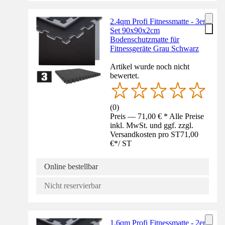
2.4qm Profi Fitnessmatte - 3er
Set 90x90x2cm
Bodenschutzmatte für
Fitnessgeräte Grau Schwarz
Artikel wurde noch nicht
bewertet.
(
0
)
Preis — 71,00 € * Alle Preise
inkl. MwSt. und ggf. zzgl.
Versandkosten pro ST
71,00
€
*
/
ST
Online bestellbar
Nicht reservierbar
1.6qm Profi Fitnessmatte - 2er