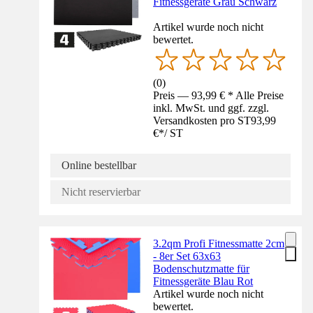
Fitnessgeräte Grau Schwarz
Artikel wurde noch nicht
bewertet.
(
0
)
Preis — 93,99 € * Alle Preise
inkl. MwSt. und ggf. zzgl.
Versandkosten pro ST
93,99
€
*
/
ST
Online bestellbar
Nicht reservierbar
3.2qm Profi Fitnessmatte 2cm
- 8er Set 63x63
Bodenschutzmatte für
Fitnessgeräte Blau Rot
Artikel wurde noch nicht
bewertet.