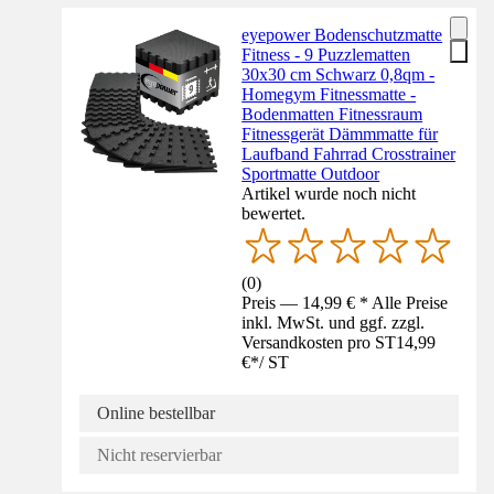
eyepower Bodenschutzmatte
Fitness - 9 Puzzlematten
30x30 cm Schwarz 0,8qm -
Homegym Fitnessmatte -
Bodenmatten Fitnessraum
Fitnessgerät Dämmmatte für
Laufband Fahrrad Crosstrainer
Sportmatte Outdoor
Artikel wurde noch nicht
bewertet.
(
0
)
Preis — 14,99 € * Alle Preise
inkl. MwSt. und ggf. zzgl.
Versandkosten pro ST
14,99
€
*
/
ST
Online bestellbar
Nicht reservierbar