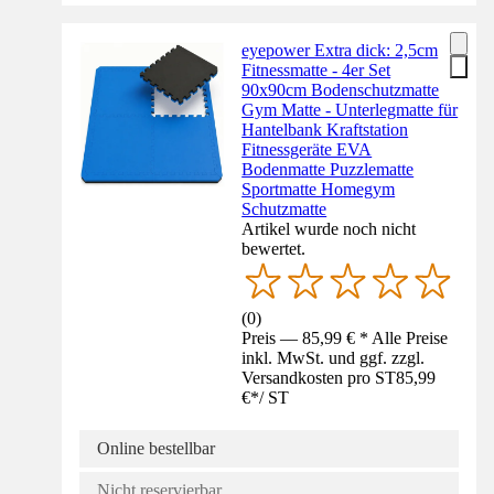
eyepower Extra dick: 2,5cm
Fitnessmatte - 4er Set
90x90cm Bodenschutzmatte
Gym Matte - Unterlegmatte für
Hantelbank Kraftstation
Fitnessgeräte EVA
Bodenmatte Puzzlematte
Sportmatte Homegym
Schutzmatte
Artikel wurde noch nicht
bewertet.
(
0
)
Preis — 85,99 € * Alle Preise
inkl. MwSt. und ggf. zzgl.
Versandkosten pro ST
85,99
€
*
/
ST
Online bestellbar
Nicht reservierbar