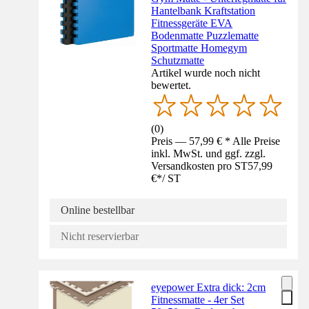
Hantelbank Kraftstation
Fitnessgeräte EVA
Bodenmatte Puzzlematte
Sportmatte Homegym
Schutzmatte
Artikel wurde noch nicht
bewertet.
(
0
)
Preis — 57,99 € * Alle Preise
inkl. MwSt. und ggf. zzgl.
Versandkosten pro ST
57,99
€
*
/
ST
Online bestellbar
Nicht reservierbar
eyepower Extra dick: 2cm
Fitnessmatte - 4er Set