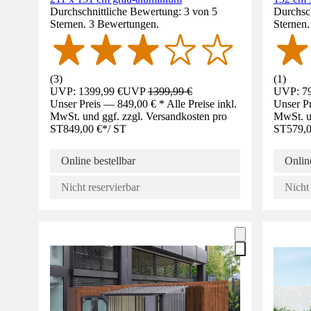
Durchschnittliche Bewertung: 3 von 5
Durchsch
Sternen. 3 Bewertungen.
Sternen
(
3
)
(
1
)
UVP: 1399,99 €
UVP
1399,99 €
UVP: 79
Unser Preis — 849,00 € * Alle Preise inkl.
Unser Pr
MwSt. und ggf. zzgl. Versandkosten pro
MwSt. un
ST
849,00 €
*
/
ST
ST
579,0
Online bestellbar
Online
Nicht reservierbar
Nicht 