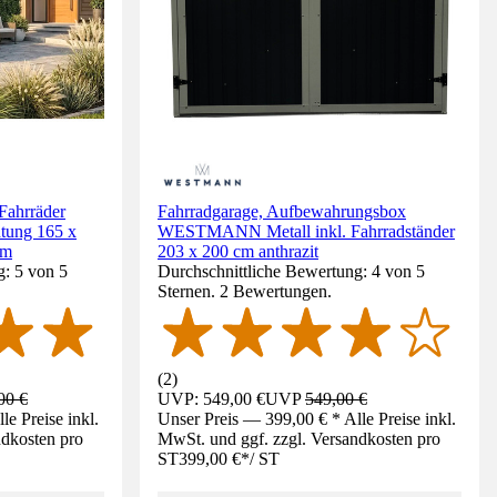
Fahrräder
Fahrradgarage, Aufbewahrungsbox
htung 165 x
WESTMANN Metall inkl. Fahrradständer
um
203 x 200 cm anthrazit
g: 5 von 5
Durchschnittliche Bewertung: 4 von 5
Sternen. 2 Bewertungen.
(
2
)
00 €
UVP: 549,00 €
UVP
549,00 €
e Preise inkl.
Unser Preis — 399,00 € * Alle Preise inkl.
ndkosten pro
MwSt. und ggf. zzgl. Versandkosten pro
ST
399,00 €
*
/
ST