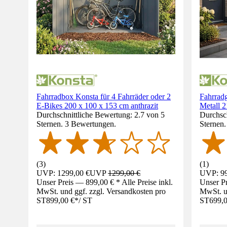
Fahrradbox Konsta für 4 Fahrräder oder 2
Fahrradg
E-Bikes 200 x 100 x 153 cm anthrazit
Metall 
Durchschnittliche Bewertung: 2.7 von 5
Durchsch
Sternen. 3 Bewertungen.
Sternen
(
3
)
(
1
)
UVP: 1299,00 €
UVP
1299,00 €
UVP: 99
Unser Preis — 899,00 € * Alle Preise inkl.
Unser Pr
MwSt. und ggf. zzgl. Versandkosten pro
MwSt. un
ST
899,00 €
*
/
ST
ST
699,0