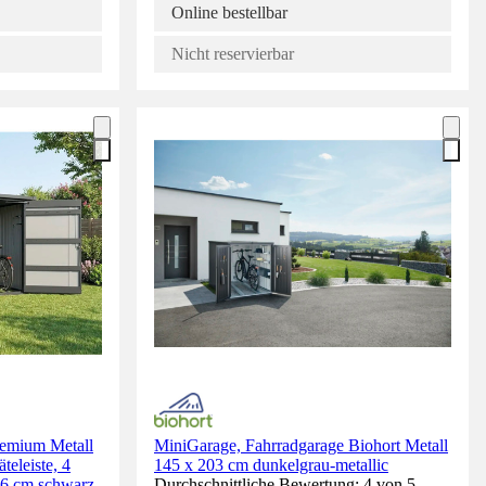
Online bestellbar
Nicht reservierbar
remium Metall
MiniGarage, Fahrradgarage Biohort Metall
teleiste, 4
145 x 203 cm dunkelgrau-metallic
66 cm schwarz
Durchschnittliche Bewertung: 4 von 5