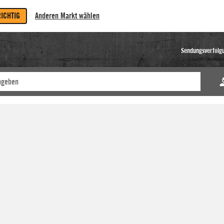
RICHTIG
Anderen Markt wählen
Sendungsverfolg