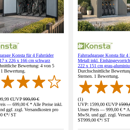
arage Konsta für 4 Fahrräder
Fahrradgarage Konsta für 4 
217 x 226 x 166 cm schwarz
Metall inkl. Einhängevorric
nittliche Bewertung: 4 von 5
222 x 151 cm grau-alumini
. 1 Bewertung.
Durchschnittliche Bewertun
Sternen. 1 Bewertung.
9,99 €
UVP
999,99 €
(
1
)
eis — 699,00 € * Alle Preise inkl.
UVP: 1599,00 €
UVP
1599,
d ggf. zzgl. Versandkosten pro
Unser Preis — 999,00 € * All
0 €
*
/
ST
MwSt. und ggf. zzgl. Versa
ST
999,00 €
*
/
ST