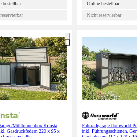
 bestellbar
Online bestellbar
reservierbar
Nicht reservierbar
l
garage/Mülltonnenbox Konsta
Fahrradgarage floraworld P
nkl. Gasdruckfedern 220 x 95 x
inkl. Führungsschienen, Gerä
schwarz-metallic
Gerätehaken 217 x 229 x 1