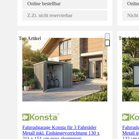
Online bestellbar
Online
Z.Zt. nicht reservierbar
Nicht 
Top Artikel
Top Artike
Fahrradgarage Konsta für 3 Fahrräder
Fahrrad
Metall inkl. Einhängevorrichtung 130 x
Metall i
211 x 151 cm grau-aluminium
132 cm 