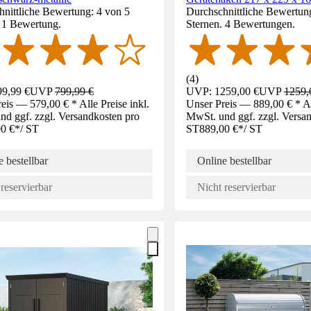
nittliche Bewertung: 4 von 5
Durchschnittliche Bewertung
. 1 Bewertung.
Sternen. 4 Bewertungen.
(
4
)
9,99 €
UVP
799,99 €
UVP: 1259,00 €
UVP
1259,
eis — 579,00 € * Alle Preise inkl.
Unser Preis — 889,00 € * All
d ggf. zzgl. Versandkosten pro
MwSt. und ggf. zzgl. Versa
0 €
*
/
ST
ST
889,00 €
*
/
ST
 bestellbar
Online bestellbar
reservierbar
Nicht reservierbar