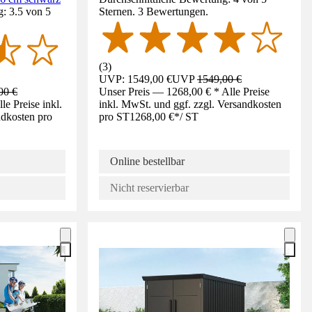
: 3.5 von 5
Sternen. 3 Bewertungen.
(
3
)
UVP: 1549,00 €
UVP
1549,00 €
00 €
Unser Preis — 1268,00 € * Alle Preise
e Preise inkl.
inkl. MwSt. und ggf. zzgl. Versandkosten
ndkosten pro
pro ST
1268,00 €
*
/
ST
Online bestellbar
Nicht reservierbar