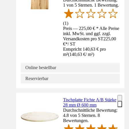
1 von 5 Sternen. 1 Bewertung.
(
1
)
Preis — 225,00 € * Alle Preise
inkl. MwSt. und ggf. zzgl.
Versandkosten pro ST
225,00
€
*
/
ST
Entspricht 140,63 € pro
m²
(
140,63 €
/
m²
)
Online bestellbar
Reservierbar
Tischplatte Fichte A/B Stärke
28 mm Ø 600 mm
Durchschnittliche Bewertung:
4.8 von 5 Sternen. 8
Bewertungen.