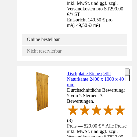
inkl. MwSt. und ggf. zzgl.
Versandkosten pro ST
299,00
€
*
/
ST
Entspricht 149,50 € pro
m²
(
149,50 €
/
m²
)
Online bestellbar
Nicht reservierbar
Tischplatte Eiche geölt
Naturkante 2400 x 1000 x 40
mm
Durchschnittliche Bewertung:
5 von 5 Sternen. 3
Bewertungen.
(
3
)
Preis — 529,00 € * Alle Preise
inkl. MwSt. und ggf. zzgl.
Versandkosten pro ST
529,00