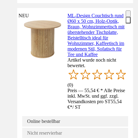
NEU
ML-Design Couchtisch rund
Ø60 x 50 cm, Holz-Optik,
Braun, Wohnzimmertisch mit
überstehender Tischplatte,
Beistelltisch ideal für
Wohnzimmer, Kaffeetisch im
modernen Stil, Sofatisch für
Tee und Kaffee
Artikel wurde noch nicht
bewertet.
(
0
)
Preis — 55,54 € * Alle Preise
inkl. MwSt. und ggf. zzgl.
Versandkosten pro ST
55,54
€
*
/
ST
Online bestellbar
Nicht reservierbar