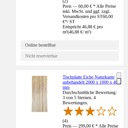
(
2
)
Preis — 60,00 € * Alle Preise
inkl. MwSt. und ggf. zzgl.
Versandkosten pro ST
60,00
€
*
/
ST
Entspricht 46,88 € pro
m²
(
46,88 €
/
m²
)
Online bestellbar
Nicht reservierbar
Tischplatte Eiche Naturkante
unbehandelt 2000 x 1000 x 40
mm
Durchschnittliche Bewertung:
3 von 5 Sternen. 4
Bewertungen.
(
4
)
Preis — 299,00 € * Alle Preise