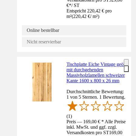
€
*
/
ST
Entspricht 220,42 € pro
m²
(
220,42 €
/
m²
)
Online bestellbar
Nicht reservierbar
Tischplatte Eiche Vintage geölt
mit durchgehenden
Massivholzlamellen schweizer
Kante 1600 x 800 x 26 mm
Durchschnittliche Bewertung:
1 von 5 Sternen. 1 Bewertung.
(
1
)
Preis — 169,00 € * Alle Preise
inkl. MwSt. und ggf. zzgl.
Versandkosten pro ST
169,00