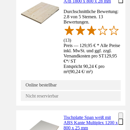
A/B 1800 x 800 x 28 mm
Durchschnittliche Bewertung:
2.8 von 5 Sternen. 13
Bewertungen.
(
13
)
Preis — 129,95 € * Alle Preise
inkl. MwSt. und ggf. zzgl.
Versandkosten pro ST
129,95
€
*
/
ST
Entspricht 90,24 € pro
m²
(
90,24 €
/
m²
)
Online bestellbar
Nicht reservierbar
Tischplatte Span weiß mit
ABS Kante Multiplex 1200 x
800 x 25 mm