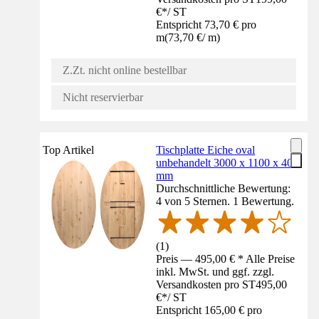
€
*
/
ST
Entspricht 73,70 € pro
m
(
73,70 €
/
m
)
Z.Zt. nicht online bestellbar
Nicht reservierbar
Top Artikel
Tischplatte Eiche oval
unbehandelt 3000 x 1100 x 40
mm
Durchschnittliche Bewertung:
4 von 5 Sternen. 1 Bewertung.
(
1
)
Preis — 495,00 € * Alle Preise
inkl. MwSt. und ggf. zzgl.
Versandkosten pro ST
495,00
€
*
/
ST
Entspricht 165,00 € pro