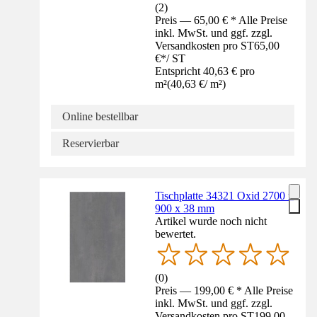
(
2
)
Preis — 65,00 € * Alle Preise
inkl. MwSt. und ggf. zzgl.
Versandkosten pro ST
65,00
€
*
/
ST
Entspricht 40,63 € pro
m²
(
40,63 €
/
m²
)
Online bestellbar
Reservierbar
Tischplatte 34321 Oxid 2700 x
900 x 38 mm
Artikel wurde noch nicht
bewertet.
(
0
)
Preis — 199,00 € * Alle Preise
inkl. MwSt. und ggf. zzgl.
Versandkosten pro ST
199,00