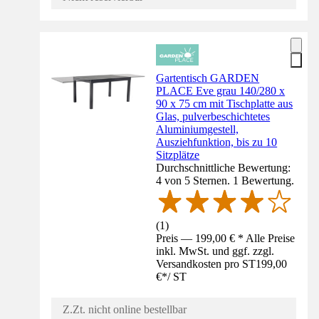
Gartentisch GARDEN
PLACE Eve grau 140/280 x
90 x 75 cm mit Tischplatte aus
Glas, pulverbeschichtetes
Aluminiumgestell,
Ausziehfunktion, bis zu 10
Sitzplätze
Durchschnittliche Bewertung:
4 von 5 Sternen. 1 Bewertung.
(
1
)
Preis — 199,00 € * Alle Preise
inkl. MwSt. und ggf. zzgl.
Versandkosten pro ST
199,00
€
*
/
ST
Z.Zt. nicht online bestellbar