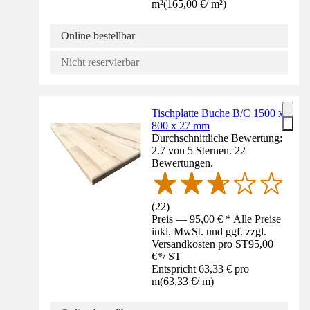
m²
(
165,00 €
/
m²
)
Online bestellbar
Nicht reservierbar
Tischplatte Buche B/C 1500 x
800 x 27 mm
Durchschnittliche Bewertung:
2.7 von 5 Sternen. 22
Bewertungen.
(
22
)
Preis — 95,00 € * Alle Preise
inkl. MwSt. und ggf. zzgl.
Versandkosten pro ST
95,00
€
*
/
ST
Entspricht 63,33 € pro
m
(
63,33 €
/
m
)