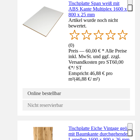
Tischplatte Span weiß mit
ABS Kante Multiplex 1600 x
800 x 25 mm
Artikel wurde noch nicht
bewertet.
(
0
)
Preis — 60,00 € * Alle Preise
inkl. MwSt. und ggf. zzgl.
Versandkosten pro ST
60,00
€
*
/
ST
Entspricht 46,88 € pro
m²
(
46,88 €
/
m²
)
Online bestellbar
Nicht reservierbar
Tischplatte Eiche Vintage geölt
mit Baumkante durchgehende
Lamellen 1600 x 800 x 26 mm