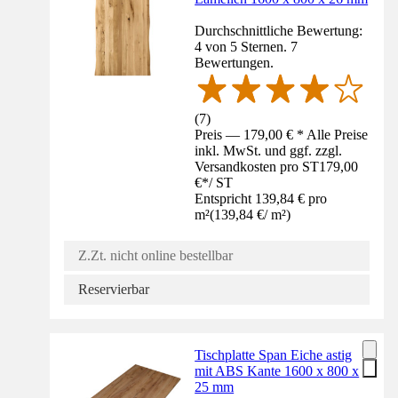
Durchschnittliche Bewertung:
4 von 5 Sternen. 7
Bewertungen.
(
7
)
Preis — 179,00 € * Alle Preise
inkl. MwSt. und ggf. zzgl.
Versandkosten pro ST
179,00
€
*
/
ST
Entspricht 139,84 € pro
m²
(
139,84 €
/
m²
)
Z.Zt. nicht online bestellbar
Reservierbar
Tischplatte Span Eiche astig
mit ABS Kante 1600 x 800 x
25 mm