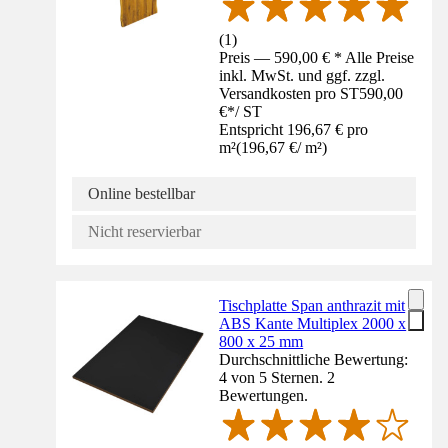
(
1
)
Preis — 590,00 € * Alle Preise
inkl. MwSt. und ggf. zzgl.
Versandkosten pro ST
590,00
€
*
/
ST
Entspricht 196,67 € pro
m²
(
196,67 €
/
m²
)
Online bestellbar
Nicht reservierbar
Tischplatte Span anthrazit mit
ABS Kante Multiplex 2000 x
800 x 25 mm
Durchschnittliche Bewertung:
4 von 5 Sternen. 2
Bewertungen.