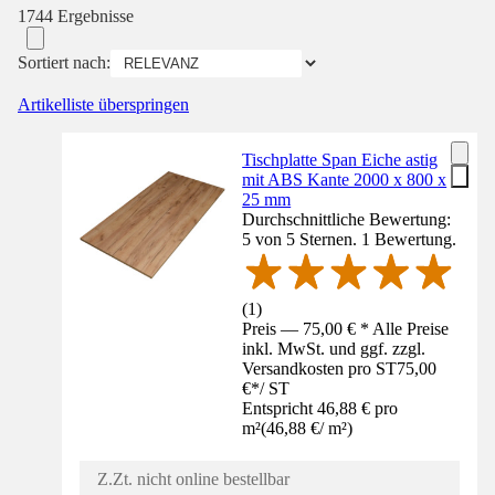
1744 Ergebnisse
Sortiert nach:
Artikelliste überspringen
Tischplatte Span Eiche astig
mit ABS Kante 2000 x 800 x
25 mm
Durchschnittliche Bewertung:
5 von 5 Sternen. 1 Bewertung.
(
1
)
Preis — 75,00 € * Alle Preise
inkl. MwSt. und ggf. zzgl.
Versandkosten pro ST
75,00
€
*
/
ST
Entspricht 46,88 € pro
m²
(
46,88 €
/
m²
)
Z.Zt. nicht online bestellbar