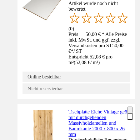
Artikel wurde noch nicht
bewertet.
(
0
)
Preis — 50,00 € * Alle Preise
inkl. MwSt. und ggf. zzgl.
Versandkosten pro ST
50,00
€
*
/
ST
Entspricht 52,08 € pro
m²
(
52,08 €
/
m²
)
Online bestellbar
Nicht reservierbar
Tischplatte Eiche Vintage geölt
mit durchgehenden
Massivholzlamellen und
Baumkante 2000 x 800 x 26
mm
Durchschnittliche Bewertung: