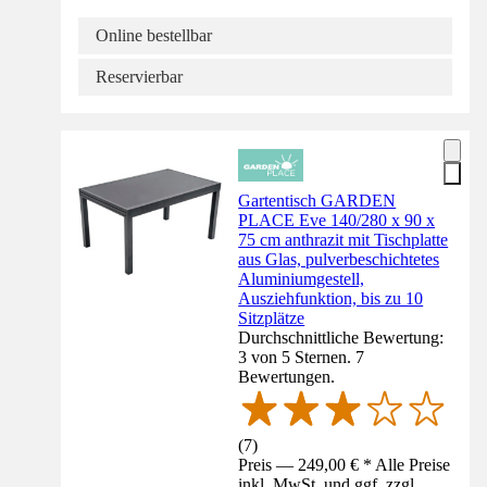
Online bestellbar
Reservierbar
Gartentisch GARDEN
PLACE Eve 140/280 x 90 x
75 cm anthrazit mit Tischplatte
aus Glas, pulverbeschichtetes
Aluminiumgestell,
Ausziehfunktion, bis zu 10
Sitzplätze
Durchschnittliche Bewertung:
3 von 5 Sternen. 7
Bewertungen.
(
7
)
Preis — 249,00 € * Alle Preise
inkl. MwSt. und ggf. zzgl.