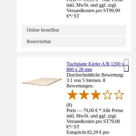
inkl. MwSt. und ggf. zzgl.
Versandkosten pro ST
99,99
€
*
/
ST
Online bestellbar
Reservierbar
Tischplatte Kiefer A/B 1200 x
800 x 28 mm
Durchschnittliche Bewertung:
3.1 von 5 Sternen. 8
Bewertungen.
(
8
)
Preis — 79,00 € * Alle Preise
inkl. MwSt. und ggf. zzgl.
Versandkosten pro ST
79,00
€
*
/
ST
Entspricht 82,29 € pro