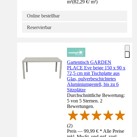
m²
(
82,29 €
/
m²
)
Online bestellbar
Reservierbar
Gartentisch GARDEN
PLACE Eve beige 150 x 90 x
72,5 cm mit Tischplatte aus
Glas, pulverbeschichtetes
Aluminiumgestell, bis zu 6
Sitzplätze
Durchschnittliche Bewertung:
5 von 5 Sternen. 2
Bewertungen.
(
2
)
Preis — 99,99 € * Alle Preise
inkl. MwSt. und ggf. zzgl.