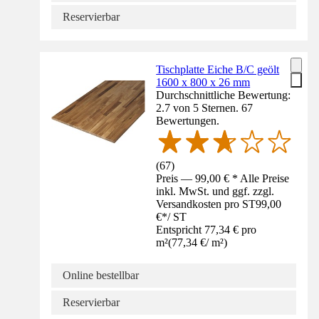
Reservierbar
Tischplatte Eiche B/C geölt
1600 x 800 x 26 mm
Durchschnittliche Bewertung:
2.7 von 5 Sternen. 67
Bewertungen.
(
67
)
Preis — 99,00 € * Alle Preise
inkl. MwSt. und ggf. zzgl.
Versandkosten pro ST
99,00
€
*
/
ST
Entspricht 77,34 € pro
m²
(
77,34 €
/
m²
)
Online bestellbar
Reservierbar