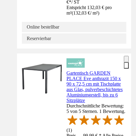
€
*
/
ST
Entspricht 132,03 € pro
m²
(
132,03 €
/
m²
)
Online bestellbar
Reservierbar
Gartentisch GARDEN
PLACE Eve anthrazit 150 x
90 x 72,5 cm mit Tischplatte
aus Glas, pulverbeschichtetes
Aluminiumgestell, bis zu 6
Sitzplätze
Durchschnittliche Bewertung:
5 von 5 Sternen. 1 Bewertung.
(
1
)
Preis — 99,99 € * Alle Preise