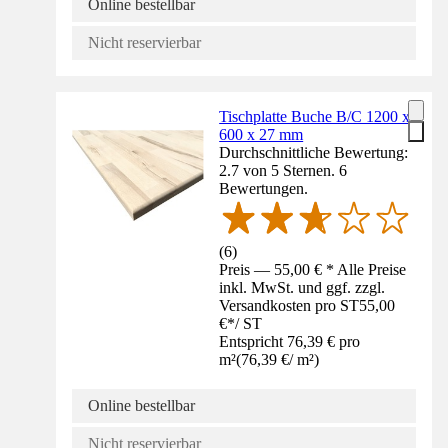
Online bestellbar
Nicht reservierbar
Tischplatte Buche B/C 1200 x
600 x 27 mm
Durchschnittliche Bewertung:
2.7 von 5 Sternen. 6
Bewertungen.
(
6
)
Preis — 55,00 € * Alle Preise
inkl. MwSt. und ggf. zzgl.
Versandkosten pro ST
55,00
€
*
/
ST
Entspricht 76,39 € pro
m²
(
76,39 €
/
m²
)
Online bestellbar
Nicht reservierbar