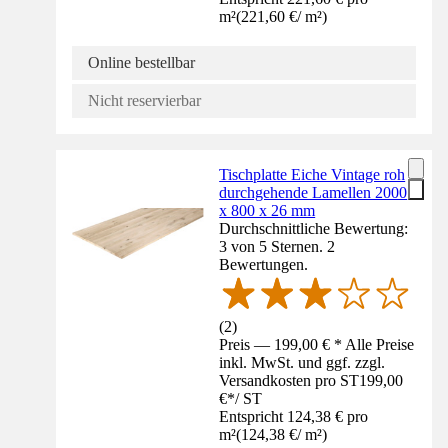
m²
(
221,60 €
/
m²
)
Online bestellbar
Nicht reservierbar
Tischplatte Eiche Vintage roh
durchgehende Lamellen 2000
x 800 x 26 mm
Durchschnittliche Bewertung:
3 von 5 Sternen. 2
Bewertungen.
(
2
)
Preis — 199,00 € * Alle Preise
inkl. MwSt. und ggf. zzgl.
Versandkosten pro ST
199,00
€
*
/
ST
Entspricht 124,38 € pro
m²
(
124,38 €
/
m²
)