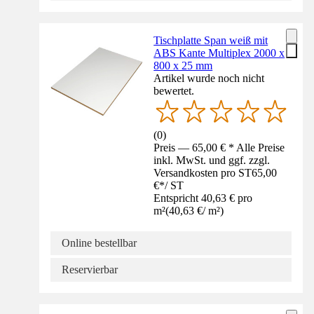
Tischplatte Span weiß mit
ABS Kante Multiplex 2000 x
800 x 25 mm
Artikel wurde noch nicht
bewertet.
(
0
)
Preis — 65,00 € * Alle Preise
inkl. MwSt. und ggf. zzgl.
Versandkosten pro ST
65,00
€
*
/
ST
Entspricht 40,63 € pro
m²
(
40,63 €
/
m²
)
Online bestellbar
Reservierbar