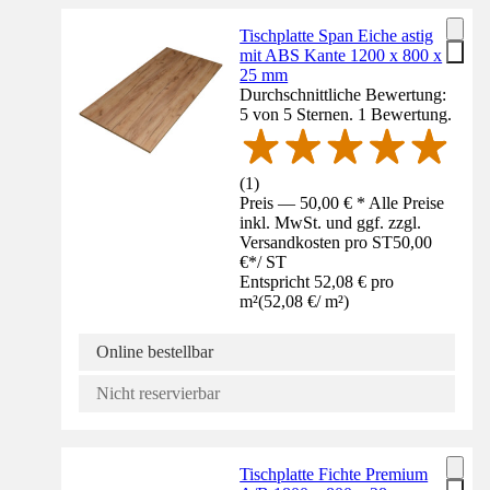
Tischplatte Span Eiche astig
mit ABS Kante 1200 x 800 x
25 mm
Durchschnittliche Bewertung:
5 von 5 Sternen. 1 Bewertung.
(
1
)
Preis — 50,00 € * Alle Preise
inkl. MwSt. und ggf. zzgl.
Versandkosten pro ST
50,00
€
*
/
ST
Entspricht 52,08 € pro
m²
(
52,08 €
/
m²
)
Online bestellbar
Nicht reservierbar
Tischplatte Fichte Premium