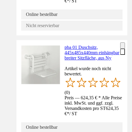
€
*
/
ST
Online bestellbar
Nicht reservierbar
pba 01 Duschsitz,
445x485x440mm einhängbar
breiter Sitzfläche, aus Ny
Artikel wurde noch nicht
bewertet.
(
0
)
Preis — 624,35 € * Alle Preise
inkl. MwSt. und ggf. zzgl.
Versandkosten pro ST
624,35
€
*
/
ST
Online bestellbar