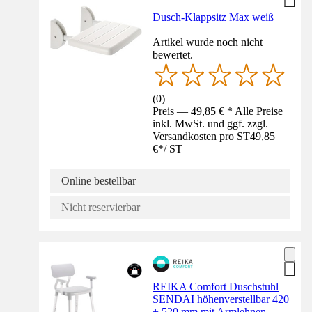
Dusch-Klappsitz Max weiß
Artikel wurde noch nicht
bewertet.
(
0
)
Preis — 49,85 € * Alle Preise
inkl. MwSt. und ggf. zzgl.
Versandkosten pro ST
49,85
€
*
/
ST
Online bestellbar
Nicht reservierbar
REIKA Comfort Duschstuhl
SENDAI höhenverstellbar 420
+ 520 mm mit Armlehnen