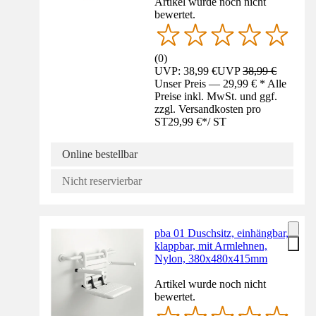
Artikel wurde noch nicht
bewertet.
(
0
)
UVP: 38,99 €
UVP
38,99 €
Unser Preis — 29,99 € * Alle
Preise inkl. MwSt. und ggf.
zzgl. Versandkosten pro
ST
29,99 €
*
/
ST
Online bestellbar
Nicht reservierbar
pba 01 Duschsitz, einhängbar,
klappbar, mit Armlehnen,
Nylon, 380x480x415mm
Artikel wurde noch nicht
bewertet.