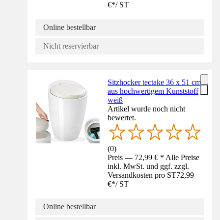
€
*
/
ST
Online bestellbar
Nicht reservierbar
Sitzhocker tectake 36 x 51 cm
aus hochwertigem Kunststoff
weiß
Artikel wurde noch nicht
bewertet.
(
0
)
Preis — 72,99 € * Alle Preise
inkl. MwSt. und ggf. zzgl.
Versandkosten pro ST
72,99
€
*
/
ST
Online bestellbar