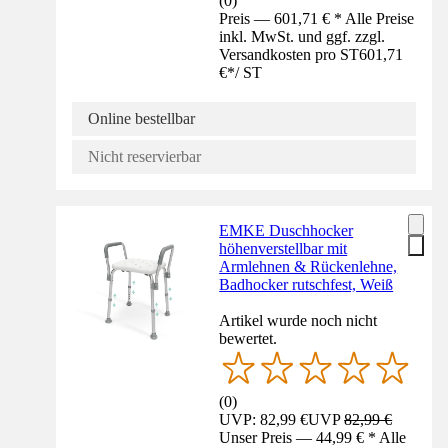
(
0
)
Preis — 601,71 € * Alle Preise
inkl. MwSt. und ggf. zzgl.
Versandkosten pro ST
601,71
€
*
/
ST
Online bestellbar
Nicht reservierbar
EMKE Duschhocker
höhenverstellbar mit
Armlehnen & Rückenlehne,
Badhocker rutschfest, Weiß
Artikel wurde noch nicht
bewertet.
(
0
)
UVP: 82,99 €
UVP
82,99 €
Unser Preis — 44,99 € * Alle