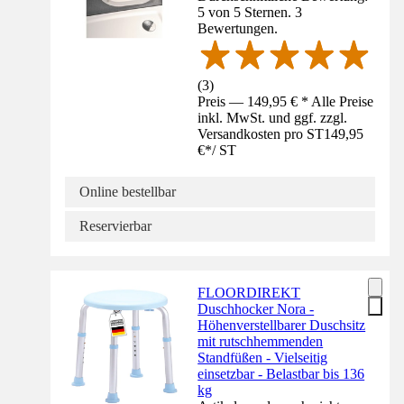
5 von 5 Sternen. 3
Bewertungen.
(
3
)
Preis — 149,95 € * Alle Preise
inkl. MwSt. und ggf. zzgl.
Versandkosten pro ST
149,95
€
*
/
ST
Online bestellbar
Reservierbar
FLOORDIREKT
Duschhocker Nora -
Höhenverstellbarer Duschsitz
mit rutschhemmenden
Standfüßen - Vielseitig
einsetzbar - Belastbar bis 136
kg