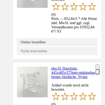
(
0
)
Preis — 852,84 € * Alle Preise
inkl. MwSt. und ggf. zzgl.
Versandkosten pro ST
852,84
€
*
/
ST
Online bestellbar
Nicht reservierbar
pba 01 Duschsitz,
445x485x375mm einhängbar,
breiter Sitzfläche, Nylon
Artikel wurde noch nicht
bewertet.
(
0
)