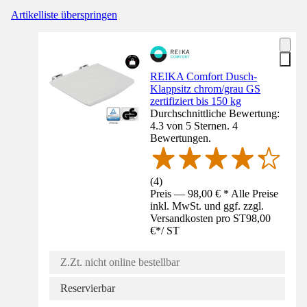
Artikelliste überspringen
REIKA Comfort Dusch-
Klappsitz chrom/grau GS
zertifiziert bis 150 kg
Durchschnittliche Bewertung:
4.3 von 5 Sternen. 4
Bewertungen.
(
4
)
Preis — 98,00 € * Alle Preise
inkl. MwSt. und ggf. zzgl.
Versandkosten pro ST
98,00
€
*
/
ST
Z.Zt. nicht online bestellbar
Reservierbar