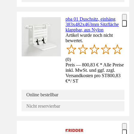
pba 01 Duschsitz, einhäng
383x482x463mm Sitzfläche
klappbar, aus Nylon
Artikel wurde noch nicht
bewertet.
(
0
)
Preis — 800,83 € * Alle Preise
inkl. MwSt. und ggf. zzgl.
Versandkosten pro ST
800,83
€
*
/
ST
Online bestellbar
Nicht reservierbar