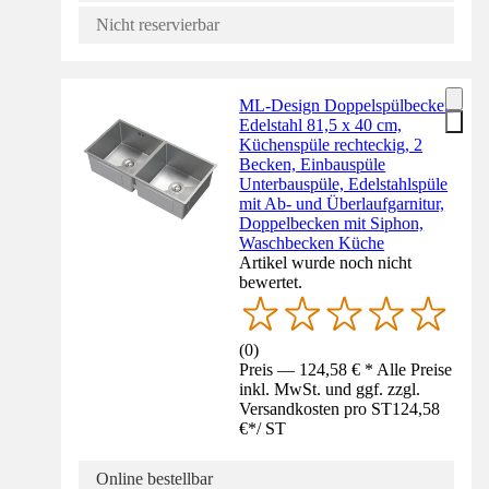
Nicht reservierbar
ML-Design Doppelspülbecken
Edelstahl 81,5 x 40 cm,
Küchenspüle rechteckig, 2
Becken, Einbauspüle
Unterbauspüle, Edelstahlspüle
mit Ab- und Überlaufgarnitur,
Doppelbecken mit Siphon,
Waschbecken Küche
Artikel wurde noch nicht
bewertet.
(
0
)
Preis — 124,58 € * Alle Preise
inkl. MwSt. und ggf. zzgl.
Versandkosten pro ST
124,58
€
*
/
ST
Online bestellbar