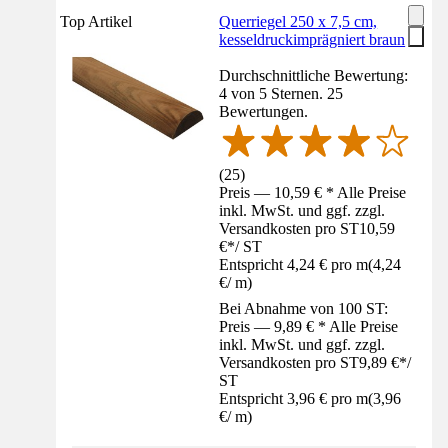
Top Artikel
Querriegel 250 x 7,5 cm,
kesseldruckimprägniert braun
Durchschnittliche Bewertung:
4 von 5 Sternen. 25
Bewertungen.
(
25
)
Preis — 10,59 € * Alle Preise
inkl. MwSt. und ggf. zzgl.
Versandkosten pro ST
10,59
€
*
/
ST
Entspricht 4,24 € pro m
(
4,24
€
/
m
)
Bei Abnahme von 100 ST:
Preis — 9,89 € * Alle Preise
inkl. MwSt. und ggf. zzgl.
Versandkosten pro ST
9,89 €
*
/
ST
Entspricht 3,96 € pro m
(
3,96
€
/
m
)