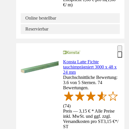
€
/
m
)
Online bestellbar
Reservierbar
Konsta Latte Fichte
tauchimprägniert 3000 x 48 x
24 mm
Durchschnittliche Bewertung:
3.6 von 5 Sternen. 74
Bewertungen.
(
74
)
Preis — 3,15 € * Alle Preise
inkl. MwSt. und ggf. zzgl.
Versandkosten pro ST
3,15 €
*
/
ST