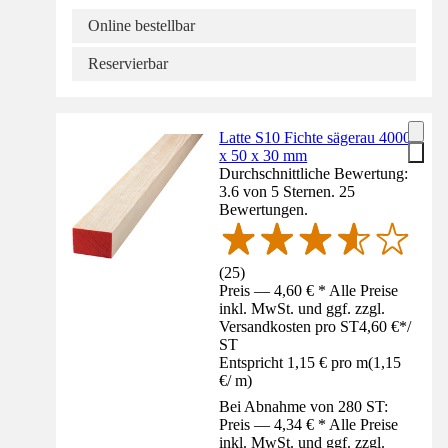
Online bestellbar
Reservierbar
Latte S10 Fichte sägerau 4000
x 50 x 30 mm
Durchschnittliche Bewertung:
3.6 von 5 Sternen. 25
Bewertungen.
(
25
)
Preis — 4,60 € * Alle Preise
inkl. MwSt. und ggf. zzgl.
Versandkosten pro ST
4,60 €
*
/
ST
Entspricht 1,15 € pro m
(
1,15
€
/
m
)
Bei Abnahme von 280 ST:
Preis — 4,34 € * Alle Preise
inkl. MwSt. und ggf. zzgl.