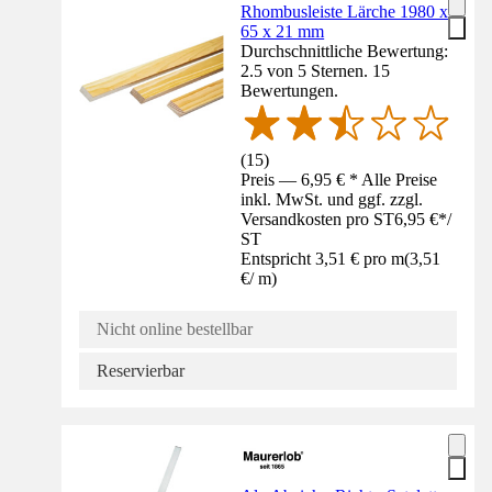
Rhombusleiste Lärche 1980 x
65 x 21 mm
Durchschnittliche Bewertung:
2.5 von 5 Sternen. 15
Bewertungen.
(
15
)
Preis — 6,95 € * Alle Preise
inkl. MwSt. und ggf. zzgl.
Versandkosten pro ST
6,95 €
*
/
ST
Entspricht 3,51 € pro m
(
3,51
€
/
m
)
Nicht online bestellbar
Reservierbar