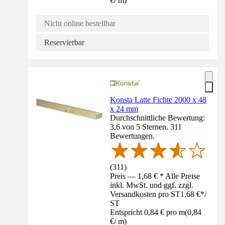
€
/
m
)
Nicht online bestellbar
Reservierbar
Konsta Latte Fichte 2000 x 48
x 24 mm
Durchschnittliche Bewertung:
3.6 von 5 Sternen. 311
Bewertungen.
(
311
)
Preis — 1,68 € * Alle Preise
inkl. MwSt. und ggf. zzgl.
Versandkosten pro ST
1,68 €
*
/
ST
Entspricht 0,84 € pro m
(
0,84
€
/
m
)