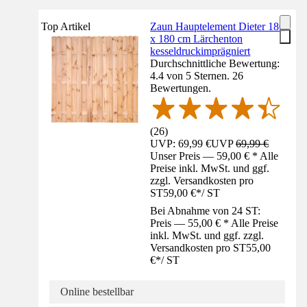
Top Artikel
Zaun Hauptelement Dieter 180
x 180 cm Lärchenton
kesseldruckimprägniert
Durchschnittliche Bewertung:
4.4 von 5 Sternen. 26
Bewertungen.
(
26
)
UVP: 69,99 €
UVP
69,99 €
Unser Preis — 59,00 € * Alle
Preise inkl. MwSt. und ggf.
zzgl. Versandkosten pro
ST
59,00 €
*
/
ST
Bei Abnahme von 24 ST:
Preis — 55,00 € * Alle Preise
inkl. MwSt. und ggf. zzgl.
Versandkosten pro ST
55,00
€
*
/
ST
Online bestellbar