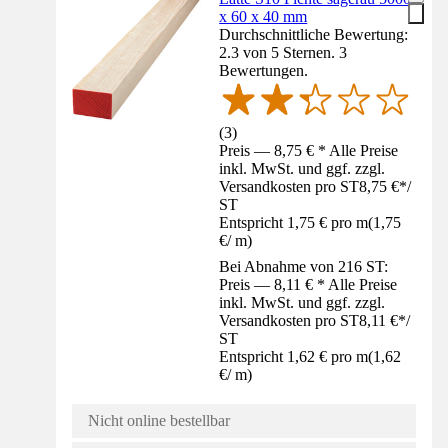
x 60 x 40 mm
Durchschnittliche Bewertung:
2.3 von 5 Sternen. 3
Bewertungen.
(
3
)
Preis — 8,75 € * Alle Preise
inkl. MwSt. und ggf. zzgl.
Versandkosten pro ST
8,75 €
*
/
ST
Entspricht 1,75 € pro m
(
1,75
€
/
m
)
Bei Abnahme von 216 ST:
Preis — 8,11 € * Alle Preise
inkl. MwSt. und ggf. zzgl.
Versandkosten pro ST
8,11 €
*
/
ST
Entspricht 1,62 € pro m
(
1,62
€
/
m
)
Nicht online bestellbar