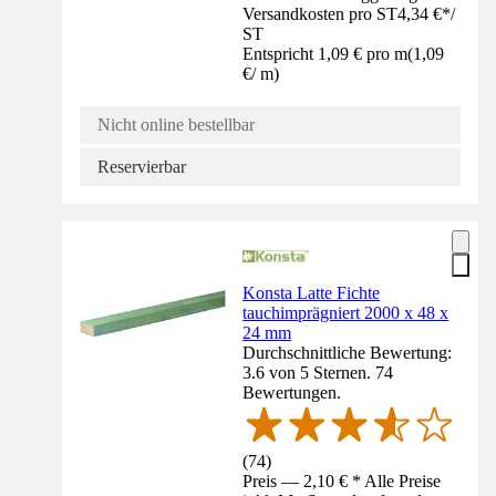
Versandkosten pro ST
4,34 €
*
/
ST
Entspricht 1,09 € pro m
(
1,09
€
/
m
)
Nicht online bestellbar
Reservierbar
Konsta Latte Fichte
tauchimprägniert 2000 x 48 x
24 mm
Durchschnittliche Bewertung:
3.6 von 5 Sternen. 74
Bewertungen.
(
74
)
Preis — 2,10 € * Alle Preise