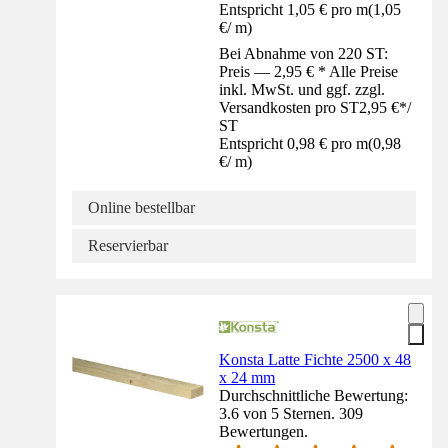
Entspricht 1,05 € pro m
(
1,05
€
/
m
)
Bei Abnahme von 220 ST:
Preis — 2,95 € * Alle Preise
inkl. MwSt. und ggf. zzgl.
Versandkosten pro ST
2,95 €
*
/
ST
Entspricht 0,98 € pro m
(
0,98
€
/
m
)
Online bestellbar
Reservierbar
Konsta Latte Fichte 2500 x 48
x 24 mm
Durchschnittliche Bewertung:
3.6 von 5 Sternen. 309
Bewertungen.