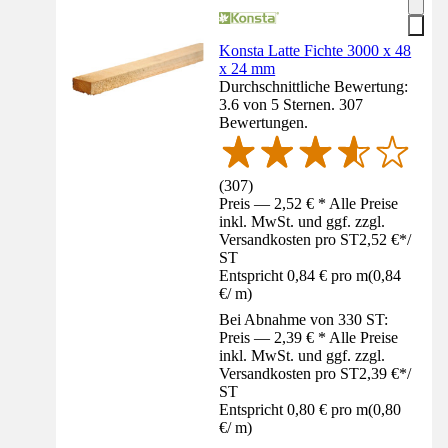
Konsta Latte Fichte 3000 x 48
x 24 mm
Durchschnittliche Bewertung:
3.6 von 5 Sternen. 307
Bewertungen.
(
307
)
Preis — 2,52 € * Alle Preise
inkl. MwSt. und ggf. zzgl.
Versandkosten pro ST
2,52 €
*
/
ST
Entspricht 0,84 € pro m
(
0,84
€
/
m
)
Bei Abnahme von 330 ST:
Preis — 2,39 € * Alle Preise
inkl. MwSt. und ggf. zzgl.
Versandkosten pro ST
2,39 €
*
/
ST
Entspricht 0,80 € pro m
(
0,80
€
/
m
)