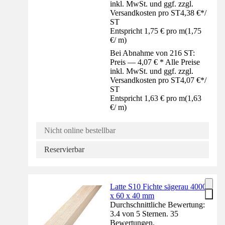
inkl. MwSt. und ggf. zzgl.
Versandkosten pro ST
4,38 €
*
/
ST
Entspricht 1,75 € pro m
(
1,75
€
/
m
)
Bei Abnahme von 216 ST:
Preis — 4,07 € * Alle Preise
inkl. MwSt. und ggf. zzgl.
Versandkosten pro ST
4,07 €
*
/
ST
Entspricht 1,63 € pro m
(
1,63
€
/
m
)
Nicht online bestellbar
Reservierbar
Latte S10 Fichte sägerau 4000
x 60 x 40 mm
Durchschnittliche Bewertung:
3.4 von 5 Sternen. 35
Bewertungen.