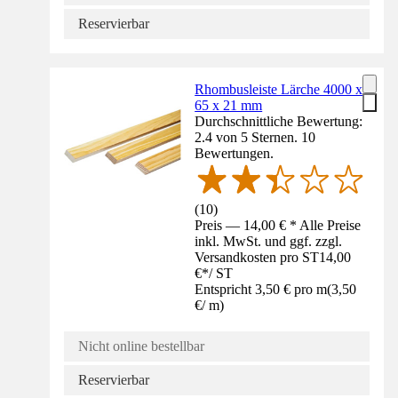
Reservierbar
Rhombusleiste Lärche 4000 x
65 x 21 mm
Durchschnittliche Bewertung:
2.4 von 5 Sternen. 10
Bewertungen.
(
10
)
Preis — 14,00 € * Alle Preise
inkl. MwSt. und ggf. zzgl.
Versandkosten pro ST
14,00
€
*
/
ST
Entspricht 3,50 € pro m
(
3,50
€
/
m
)
Nicht online bestellbar
Reservierbar