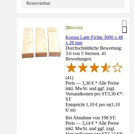
Reservierbar
Konsta Latte Fichte 3000 x 48
x 28 mm
Durchschnittliche Bewertung:
3.6 von 5 Sternen. 41
Bewertungen.
(
41
)
Preis — 3,30 € * Alle Preise
inkl. MwSt. und ggf. zzgl.
Versandkosten pro ST
3,30 €
*
/
ST
Entspricht 1,10 € pro m
(
1,10
€
/
m
)
Bei Abnahme von 198 ST:
Preis — 3,14 € * Alle Preise
inkl. MwSt. und ggf. zzgl.
Versandkosten pro ST
3,14 €
*
/