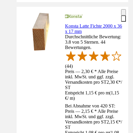
Konsta Latte Fichte 2000 x 36
x 17 mm
Durchschnittliche Bewertung:
3.8 von 5 Sternen. 44
Bewertungen.
(
44
)
Preis — 2,30 € * Alle Preise
inkl. MwSt. und ggf. zzgl.
Versandkosten pro ST
2,30 €
*
/
ST
Entspricht 1,15 € pro m
(
1,15
€
/
m
)
Bei Abnahme von 420 ST:
Preis — 2,15 € * Alle Preise
inkl. MwSt. und ggf. zzgl.
Versandkosten pro ST
2,15 €
*
/
ST
Entspricht 1,08 € pro m
(
1,08