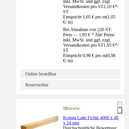
inkl. MwSt. und ggf. zzgl.
Versandkosten pro ST
2,10 €
*
/
ST
Entspricht 1,05 € pro m
(
1,05
€
/
m
)
Bei Abnahme von 220 ST:
Preis — 1,95 € * Alle Preise
inkl. MwSt. und ggf. zzgl.
Versandkosten pro ST
1,95 €
*
/
ST
Entspricht 0,98 € pro m
(
0,98
€
/
m
)
Online bestellbar
Reservierbar
Konsta Latte Fichte 4000 x 48
x 24 mm
Durchschnittliche Bewertung: