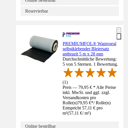
Online bestellbar
Reservierbar
PREMIUMFOL® Waproseal
selbstklebender Bleiersatz
anthrazit 5 m x 28 mm
Durchschnittliche Bewertung:
5 von 5 Sternen. 1 Bewertung.
(
1
)
Preis — 79,95 € * Alle Preise
inkl. MwSt. und ggf. zzgl.
Versandkosten pro
Rolle(n)
79,95 €
*
/
Rolle(n)
Entspricht 57,11 € pro
m²
(
57,11 €
/
m²
)
Online bestellbar