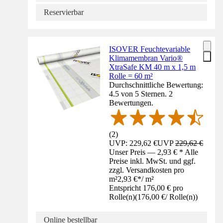
Reservierbar
ISOVER Feuchtevariable
Klimamembran Vario®
XtraSafe KM 40 m x 1,5 m
Rolle = 60 m²
Durchschnittliche Bewertung:
4.5 von 5 Sternen. 2
Bewertungen.
(
2
)
UVP: 229,62 €
UVP
229,62 €
Unser Preis — 2,93 € * Alle
Preise inkl. MwSt. und ggf.
zzgl. Versandkosten pro
m²
2,93 €
*
/
m²
Entspricht 176,00 € pro
Rolle(n)
(
176,00 €
/
Rolle(n)
)
Online bestellbar