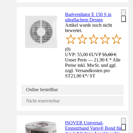
Badventilator E 150 S in
ultraflachem Design
Artikel wurde noch nicht
bewertet.
(
0
)
UVP: 55,00 €
UVP
55,00 €
Unser Preis — 21,90 € * Alle
Preise inkl. MwSt. und ggf.
zzgl. Versandkosten pro
ST
21,90 €
*
/
ST
Online bestellbar
Nicht reservierbar
ISOVER Universal-
Einputzband Vario® Bond für