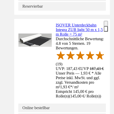
Reservierbar
ISOVER Unterdeckbahn
Integra ZUB light 50 m x 1,5
m Rolle = 75 m²
Durchschnittliche Bewertung:
4.8 von 5 Sternen. 19
Bewertungen.
(
19
)
UVP: 187,43 €
UVP
187,43 €
Unser Preis — 1,93 € * Alle
Preise inkl. MwSt. und ggf.
zzgl. Versandkosten pro
m²
1,93 €
*
/
m²
Entspricht 145,00 € pro
Rolle(n)
(
145,00 €
/
Rolle(n)
)
Online bestellbar