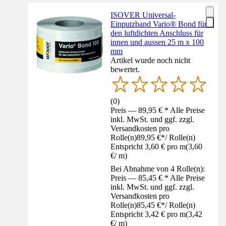
ISOVER Universal-
Einputzband Vario® Bond für
den luftdichten Anschluss für
innen und aussen 25 m x 100
mm
Artikel wurde noch nicht
bewertet.
(
0
)
Preis — 89,95 € * Alle Preise
inkl. MwSt. und ggf. zzgl.
Versandkosten pro
Rolle(n)
89,95 €
*
/
Rolle(n)
Entspricht 3,60 € pro m
(
3,60
€
/
m
)
Bei Abnahme von 4 Rolle(n):
Preis — 85,45 € * Alle Preise
inkl. MwSt. und ggf. zzgl.
Versandkosten pro
Rolle(n)
85,45 €
*
/
Rolle(n)
Entspricht 3,42 € pro m
(
3,42
€
/
m
)