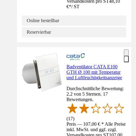
Versandkosten pro ST
48,10
€
*
/
ST
Online bestellbar
Reservierbar
Badventilator CATA E100
GTH Ø 100 mit Temperatur
und Luftfeuchtigkeitsanzeige
Durchschnittliche Bewertung:
2.2 von 5 Sternen. 17
Bewertungen.
(
17
)
Preis — 107,00 € * Alle Preise
inkl. MwSt. und ggf. zzgl.
Versandkosten pro ST
107,00