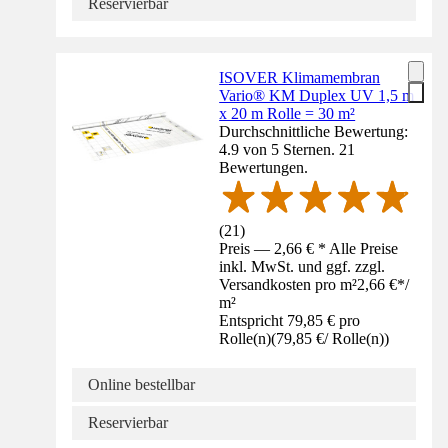
Reservierbar
ISOVER Klimamembran
Vario® KM Duplex UV 1,5 m
x 20 m Rolle = 30 m²
Durchschnittliche Bewertung:
4.9 von 5 Sternen. 21
Bewertungen.
(
21
)
Preis — 2,66 € * Alle Preise
inkl. MwSt. und ggf. zzgl.
Versandkosten pro m²
2,66 €
*
/
m²
Entspricht 79,85 € pro
Rolle(n)
(
79,85 €
/
Rolle(n)
)
Online bestellbar
Reservierbar