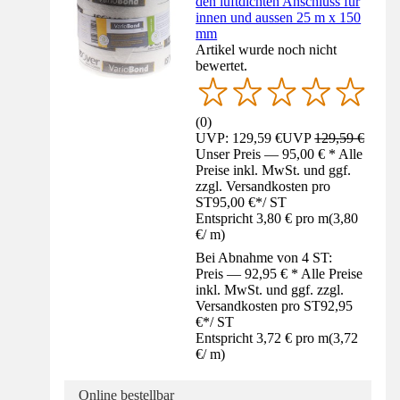
den luftdichten Anschluss für
innen und aussen 25 m x 150
mm
Artikel wurde noch nicht
bewertet.
(
0
)
UVP: 129,59 €
UVP
129,59 €
Unser Preis — 95,00 € * Alle
Preise inkl. MwSt. und ggf.
zzgl. Versandkosten pro
ST
95,00 €
*
/
ST
Entspricht 3,80 € pro m
(
3,80
€
/
m
)
Bei Abnahme von 4 ST:
Preis — 92,95 € * Alle Preise
inkl. MwSt. und ggf. zzgl.
Versandkosten pro ST
92,95
€
*
/
ST
Entspricht 3,72 € pro m
(
3,72
€
/
m
)
Online bestellbar