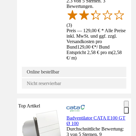
2.3 von 5 Sternen. 3
Bewertungen.
(
3
)
Preis — 129,00 € * Alle Preise
inkl. MwSt. und ggf. zzgl.
Versandkosten pro
Bund
129,00 €
*
/
Bund
Entspricht 2,58 € pro m
(
2,58
€
/
m
)
Online bestellbar
Nicht reservierbar
Top Artikel
Badventilator CATA E100 GT
Ø 100
Durchschnittliche Bewertung:
3 von 5 Sternen. 9