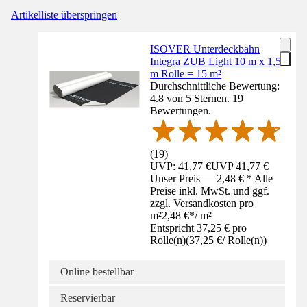
Artikelliste überspringen
ISOVER Unterdeckbahn
Integra ZUB Light 10 m x 1,5
m Rolle = 15 m²
Durchschnittliche Bewertung:
4.8 von 5 Sternen. 19
Bewertungen.
(
19
)
UVP: 41,77 €
UVP
41,77 €
Unser Preis — 2,48 € * Alle
Preise inkl. MwSt. und ggf.
zzgl. Versandkosten pro
m²
2,48 €
*
/
m²
Entspricht 37,25 € pro
Rolle(n)
(
37,25 €
/
Rolle(n)
)
Online bestellbar
Reservierbar