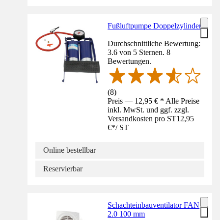
Fußluftpumpe Doppelzylinder
Durchschnittliche Bewertung:
3.6 von 5 Sternen. 8
Bewertungen.
(
8
)
Preis — 12,95 € * Alle Preise
inkl. MwSt. und ggf. zzgl.
Versandkosten pro ST
12,95
€
*
/
ST
Online bestellbar
Reservierbar
Schachteinbauventilator FAN
2.0 100 mm